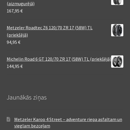
(aizmugurējā)
167,95
€
Metzeler Roadtec Z6 120/70 ZR 17 (58W) TL
(priekšējā)
94,95
€
Michelin Road 6 GT 120/70 ZR 17 (58W) TL (priekšējā)
144,95
€
Jaunākās ziņas
Metzeler Karoo 4 Street – adventure riepa asfaltam un
vieglam bezceļam