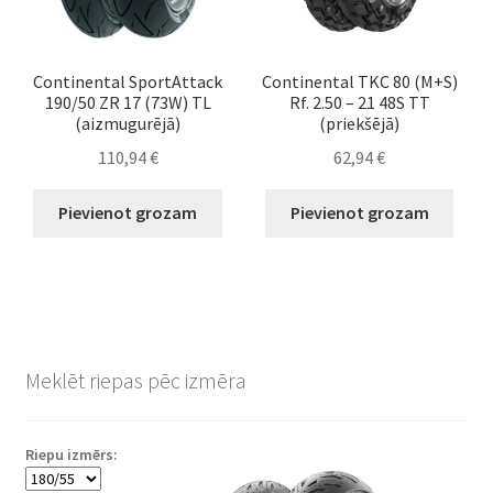
Continental SportAttack
Continental TKC 80 (M+S)
190/50 ZR 17 (73W) TL
Rf. 2.50 – 21 48S TT
(aizmugurējā)
(priekšējā)
110,94
€
62,94
€
Pievienot grozam
Pievienot grozam
Meklēt riepas pēc izmēra
Riepu izmērs: