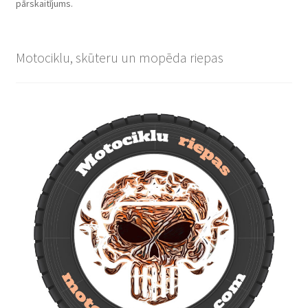
pārskaitījums.
Motociklu, skūteru un mopēda riepas