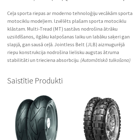
Ceļa sporta riepas ar moderno tehnoloģiju vecākām sporta
motociklu modeļiem. Izvēlēts plašam sporta motociklu
klāstam. Multi-Tread (MT) sastāvs nodrošina ātrāku
uzsildīšanos, ilgāku kalpošanas laiku un labāku saķeri gan
slapjā, gan sausā ceļā. Jointless Belt (JLB) aizmugurējā
riepu konstrukcija nodrošina lielisku augstas ātruma
stabilitāti un trieciena absorbciju.
(Automātiskā tulkošana)
Saistītie Produkti