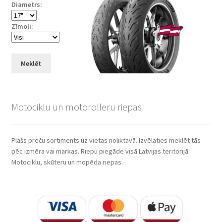
Diametrs:
Zīmoli:
Meklēt
Motociklu un motorolleru riepas
Plašs preču sortiments uz vietas noliktavā. Izvēlaties meklēt tās
pēc izmēra vai markas. Riepu piegāde visā Latvijas teritorijā.
Motociklu, skūteru un mopēda riepas.