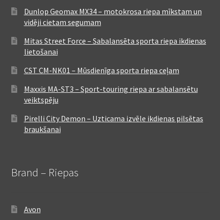
Dunlop Geomax MX34 – motokrosa riepa mīkstam un
vidēji cietam segumam
Mitas Street Force – Sabalansēta sporta riepa ikdienas
lietošanai
CST CM-NK01 – Mūsdienīga sporta riepa ceļam
Maxxis MA-ST3 – Sport-touring riepa ar sabalansētu
veiktspēju
Pirelli City Demon – Uzticama izvēle ikdienas pilsētas
braukšanai
Brand – Riepas
Avon