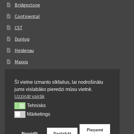
Bridgestone
Continental
CST
Dunlop
Heidenau
Maxxis
Metzeler
Šī vietne izmanto sīkfailus, lai nodrošinātu
Michelin
jums vislabāko pieredzi mūsu vietnē.
Mitas
Uzzināt vairāk
Tehnisks
Tehnisks
Pirelli
Mārketings
Mārketings
Shinko
Pieņemt
Noraidīt
Saglabāt