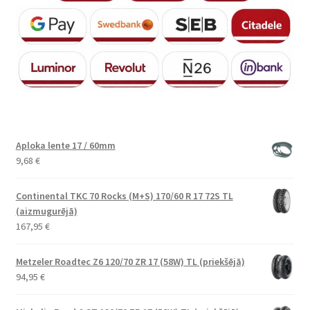
Aploka lente 17 / 60mm
9,68
€
Continental TKC 70 Rocks (M+S) 170/60 R 17 72S TL
(aizmugurējā)
167,95
€
Metzeler Roadtec Z6 120/70 ZR 17 (58W) TL (priekšējā)
94,95
€