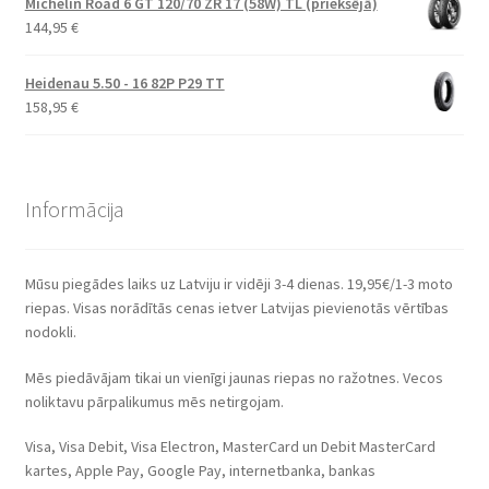
Michelin Road 6 GT 120/70 ZR 17 (58W) TL (priekšējā)
144,95
€
Heidenau 5.50 - 16 82P P29 TT
158,95
€
Informācija
Mūsu piegādes laiks uz Latviju ir vidēji 3-4 dienas. 19,95€/1-3 moto
riepas. Visas norādītās cenas ietver Latvijas pievienotās vērtības
nodokli.
Mēs piedāvājam tikai un vienīgi jaunas riepas no ražotnes. Vecos
noliktavu pārpalikumus mēs netirgojam.
Visa, Visa Debit, Visa Electron, MasterCard un Debit MasterCard
kartes, Apple Pay, Google Pay, internetbanka, bankas