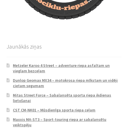
Jaunākās ziņas
Metzeler Karoo 4 Street – adventure riepa asfaltam un
vieglam bezceļam
Dunlop Geomax MX34 – motokrosa riepa mīkstam un vidēji
cietam segumam
Mitas Street Force – Sabalansēta sporta riepa ikdienas
lietošanai
CST CM-NK01 – Mūsdienīga sporta riepa ceļam
Maxxis MA-ST3 – Sport-touring riepa ar sabalansētu
veiktspēju