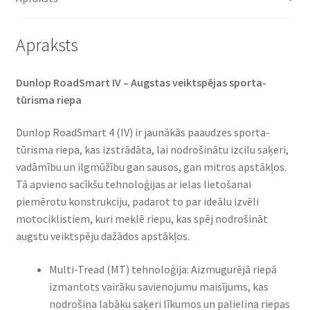
daudzums
Apraksts
Dunlop RoadSmart IV – Augstas veiktspējas sporta-
tūrisma riepa
Dunlop RoadSmart 4 (IV) ir jaunākās paaudzes sporta-
tūrisma riepa, kas izstrādāta, lai nodrošinātu izcilu saķeri,
vadāmību un ilgmūžību gan sausos, gan mitros apstākļos.
Tā apvieno sacīkšu tehnoloģijas ar ielas lietošanai
piemērotu konstrukciju, padarot to par ideālu izvēli
motociklistiem, kuri meklē riepu, kas spēj nodrošināt
augstu veiktspēju dažādos apstākļos.
Multi-Tread (MT) tehnoloģija: Aizmugurējā riepā
izmantots vairāku savienojumu maisījums, kas
nodrošina labāku saķeri līkumos un palielina riepas