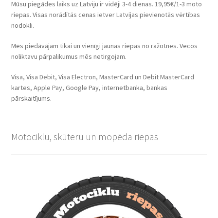
Mūsu piegādes laiks uz Latviju ir vidēji 3-4 dienas. 19,95€/1-3 moto
riepas. Visas norādītās cenas ietver Latvijas pievienotās vērtības
nodokli.
Mēs piedāvājam tikai un vienīgi jaunas riepas no ražotnes. Vecos
noliktavu pārpalikumus mēs netirgojam.
Visa, Visa Debit, Visa Electron, MasterCard un Debit MasterCard
kartes, Apple Pay, Google Pay, internetbanka, bankas
pārskaitījums.
Motociklu, skūteru un mopēda riepas