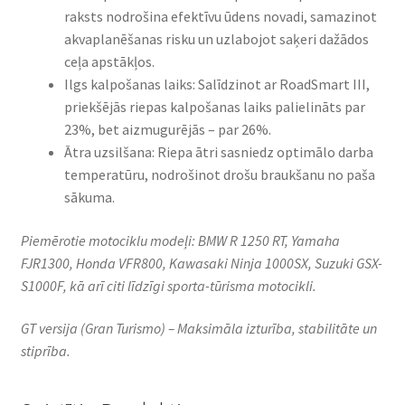
raksts nodrošina efektīvu ūdens novadi, samazinot
akvaplanēšanas risku un uzlabojot saķeri dažādos
ceļa apstākļos.
Ilgs kalpošanas laiks: Salīdzinot ar RoadSmart III,
priekšējās riepas kalpošanas laiks palielināts par
23%, bet aizmugurējās – par 26%.
Ātra uzsilšana: Riepa ātri sasniedz optimālo darba
temperatūru, nodrošinot drošu braukšanu no paša
sākuma.
Piemērotie motociklu modeļi: BMW R 1250 RT, Yamaha
FJR1300, Honda VFR800, Kawasaki Ninja 1000SX, Suzuki GSX-
S1000F, kā arī citi līdzīgi sporta-tūrisma motocikli.
GT versija (Gran Turismo) – Maksimāla izturība, stabilitāte un
stiprība.