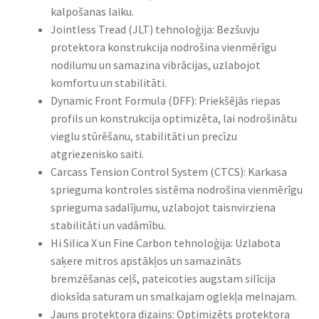
kalpošanas laiku.
Jointless Tread (JLT) tehnoloģija: Bezšuvju
protektora konstrukcija nodrošina vienmērīgu
nodilumu un samazina vibrācijas, uzlabojot
komfortu un stabilitāti.
Dynamic Front Formula (DFF): Priekšējās riepas
profils un konstrukcija optimizēta, lai nodrošinātu
vieglu stūrēšanu, stabilitāti un precīzu
atgriezenisko saiti.
Carcass Tension Control System (CTCS): Karkasa
sprieguma kontroles sistēma nodrošina vienmērīgu
sprieguma sadalījumu, uzlabojot taisnvirziena
stabilitāti un vadāmību.
Hi Silica X un Fine Carbon tehnoloģija: Uzlabota
saķere mitros apstākļos un samazināts
bremzēšanas ceļš, pateicoties augstam silīcija
dioksīda saturam un smalkajam oglekļa melnajam.
Jauns protektora dizains: Optimizēts protektora