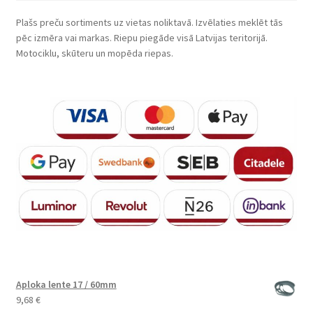
Plašs preču sortiments uz vietas noliktavā. Izvēlaties meklēt tās
pēc izmēra vai markas. Riepu piegāde visā Latvijas teritorijā.
Motociklu, skūteru un mopēda riepas.
Aploka lente 17 / 60mm
9,68
€