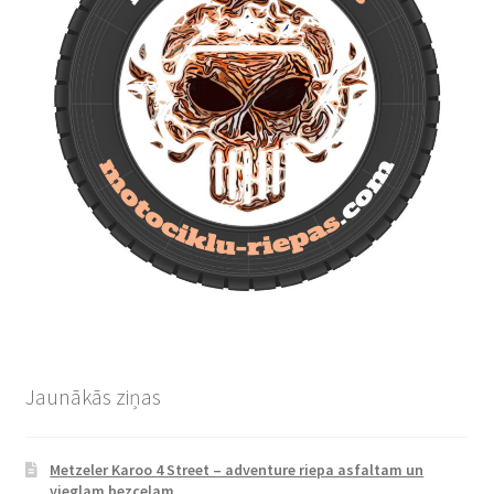
Jaunākās ziņas
Metzeler Karoo 4 Street – adventure riepa asfaltam un
vieglam bezceļam