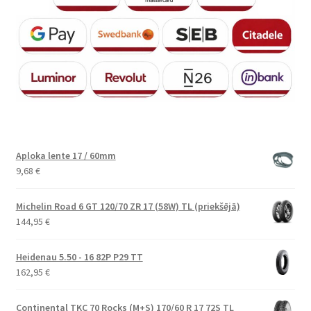
Aploka lente 17 / 60mm
9,68
€
Michelin Road 6 GT 120/70 ZR 17 (58W) TL (priekšējā)
144,95
€
Heidenau 5.50 - 16 82P P29 TT
162,95
€
Continental TKC 70 Rocks (M+S) 170/60 R 17 72S TL