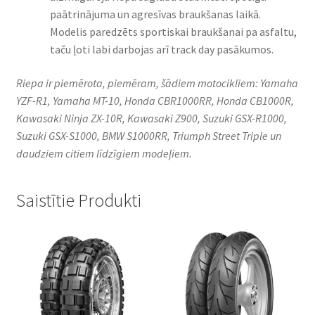
paātrinājuma un agresīvas braukšanas laikā.
Modelis paredzēts sportiskai braukšanai pa asfaltu,
taču ļoti labi darbojas arī track day pasākumos.
Riepa ir piemērota, piemēram, šādiem motocikliem: Yamaha
YZF-R1, Yamaha MT-10, Honda CBR1000RR, Honda CB1000R,
Kawasaki Ninja ZX-10R, Kawasaki Z900, Suzuki GSX-R1000,
Suzuki GSX-S1000, BMW S1000RR, Triumph Street Triple un
daudziem citiem līdzīgiem modeļiem.
Saistītie Produkti