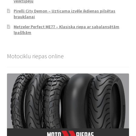
veiktspēju
Pirelli City Demon – Uzticama izvēle ikdienas pilsētas
braukšanai
Metzeler Perfect ME77 – Klasiska riepa ar sabalansētām
īpašībām
Motociklu riepas online