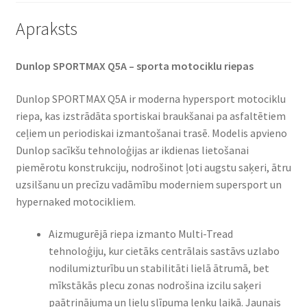
Apraksts
Dunlop SPORTMAX Q5A – sporta motociklu riepas
Dunlop SPORTMAX Q5A ir moderna hypersport motociklu
riepa, kas izstrādāta sportiskai braukšanai pa asfaltētiem
ceļiem un periodiskai izmantošanai trasē. Modelis apvieno
Dunlop sacīkšu tehnoloģijas ar ikdienas lietošanai
piemērotu konstrukciju, nodrošinot ļoti augstu saķeri, ātru
uzsilšanu un precīzu vadāmību moderniem supersport un
hypernaked motocikliem.
Aizmugurējā riepa izmanto Multi-Tread
tehnoloģiju, kur cietāks centrālais sastāvs uzlabo
nodilumizturību un stabilitāti lielā ātrumā, bet
mīkstākās plecu zonas nodrošina izcilu saķeri
paātrinājuma un lielu slīpuma leņķu laikā. Jaunais