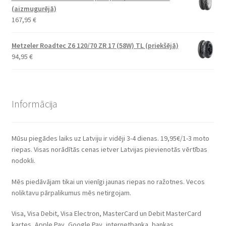
(aizmugurējā)
167,95
€
Metzeler Roadtec Z6 120/70 ZR 17 (58W) TL (priekšējā)
94,95
€
Informācija
Mūsu piegādes laiks uz Latviju ir vidēji 3-4 dienas. 19,95€/1-3 moto
riepas. Visas norādītās cenas ietver Latvijas pievienotās vērtības
nodokli.
Mēs piedāvājam tikai un vienīgi jaunas riepas no ražotnes. Vecos
noliktavu pārpalikumus mēs netirgojam.
Visa, Visa Debit, Visa Electron, MasterCard un Debit MasterCard
kartes, Apple Pay, Google Pay, internetbanka, bankas