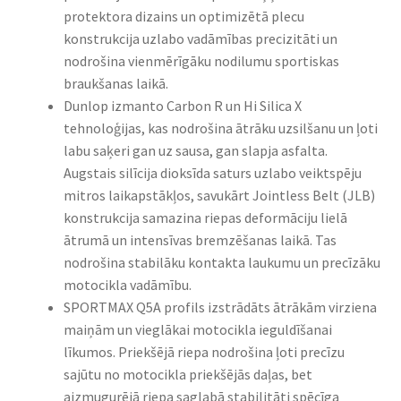
protektora dizains un optimizētā plecu
konstrukcija uzlabo vadāmības precizitāti un
nodrošina vienmērīgāku nodilumu sportiskas
braukšanas laikā.
Dunlop izmanto Carbon R un Hi Silica X
tehnoloģijas, kas nodrošina ātrāku uzsilšanu un ļoti
labu saķeri gan uz sausa, gan slapja asfalta.
Augstais silīcija dioksīda saturs uzlabo veiktspēju
mitros laikapstākļos, savukārt Jointless Belt (JLB)
konstrukcija samazina riepas deformāciju lielā
ātrumā un intensīvas bremzēšanas laikā. Tas
nodrošina stabilāku kontakta laukumu un precīzāku
motocikla vadāmību.
SPORTMAX Q5A profils izstrādāts ātrākām virziena
maiņām un vieglākai motocikla ieguldīšanai
līkumos. Priekšējā riepa nodrošina ļoti precīzu
sajūtu no motocikla priekšējās daļas, bet
aizmugurējā riepa saglabā stabilitāti spēcīga