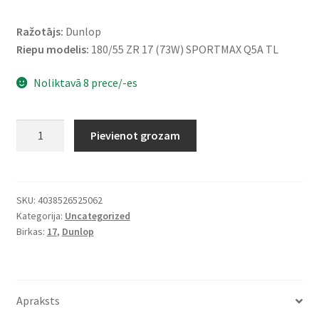
Ražotājs:
Dunlop
Riepu modelis:
180/55 ZR 17 (73W) SPORTMAX Q5A TL
Noliktavā 8 prece/-es
Dunlop
Pievienot grozam
180/55
ZR
17
(73W)
SKU:
4038526525062
Kategorija:
Uncategorized
SPORTMAX
Birkas:
17
,
Dunlop
Q5A
TL
(aizmugurējā)
daudzums
Apraksts