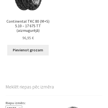
Continental TKC 80 (M+S)
5.10 – 17 67S TT
(aizmugurējā)
96,95
€
Pievienot grozam
Meklēt riepas pēc izmēra
Riepu izmērs: