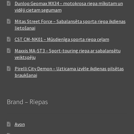
Dunlop Geomax MX34 – motokrosa riepa mīkstam un
vidēji cietam segumam
Mitas Street Force – Sabalansēta sporta riepa ikdienas
lietošanai
CST CM-NK01 – Mūsdienīga sporta riepa ceļam
Maxxis MA-ST3 – Sport-touring riepa ar sabalansētu
veiktspēju
Pirelli City Demon – Uzticama izvēle ikdienas pilsētas
braukšanai
Brand – Riepas
Avon