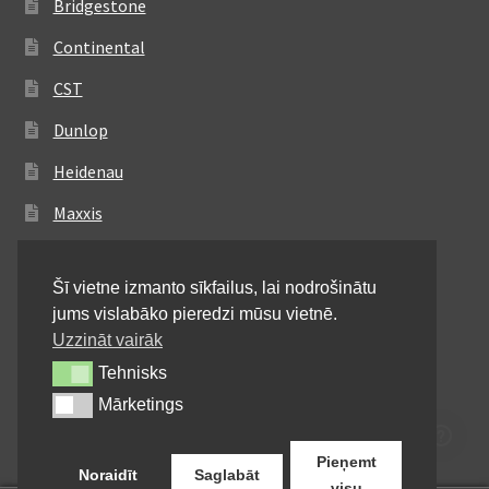
Bridgestone
Continental
CST
Dunlop
Heidenau
Maxxis
Metzeler
Šī vietne izmanto sīkfailus, lai nodrošinātu
Michelin
jums vislabāko pieredzi mūsu vietnē.
Mitas
Uzzināt vairāk
Tehnisks
Tehnisks
Pirelli
Mārketings
Mārketings
Shinko
Pieņemt
Noraidīt
Saglabāt
visu