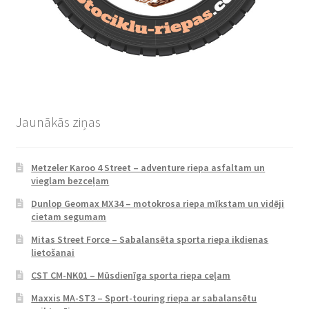
Jaunākās ziņas
Metzeler Karoo 4 Street – adventure riepa asfaltam un
vieglam bezceļam
Dunlop Geomax MX34 – motokrosa riepa mīkstam un vidēji
cietam segumam
Mitas Street Force – Sabalansēta sporta riepa ikdienas
lietošanai
CST CM-NK01 – Mūsdienīga sporta riepa ceļam
Maxxis MA-ST3 – Sport-touring riepa ar sabalansētu