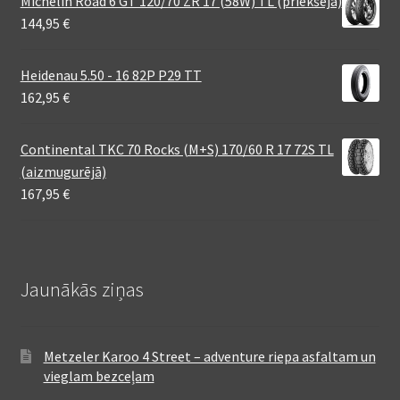
Michelin Road 6 GT 120/70 ZR 17 (58W) TL (priekšējā)
144,95
€
Heidenau 5.50 - 16 82P P29 TT
162,95
€
Continental TKC 70 Rocks (M+S) 170/60 R 17 72S TL
(aizmugurējā)
167,95
€
Jaunākās ziņas
Metzeler Karoo 4 Street – adventure riepa asfaltam un
vieglam bezceļam