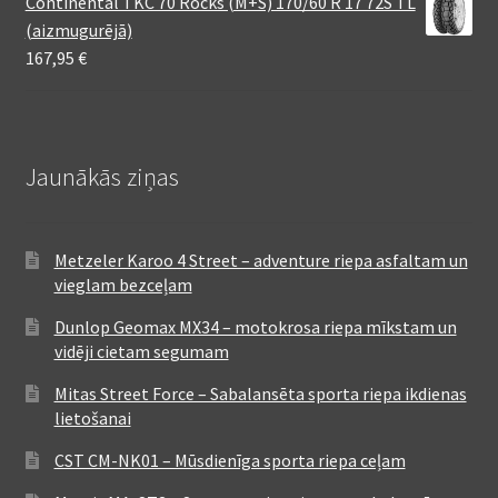
Continental TKC 70 Rocks (M+S) 170/60 R 17 72S TL
(aizmugurējā)
167,95
€
Jaunākās ziņas
Metzeler Karoo 4 Street – adventure riepa asfaltam un
vieglam bezceļam
Dunlop Geomax MX34 – motokrosa riepa mīkstam un
vidēji cietam segumam
Mitas Street Force – Sabalansēta sporta riepa ikdienas
lietošanai
CST CM-NK01 – Mūsdienīga sporta riepa ceļam