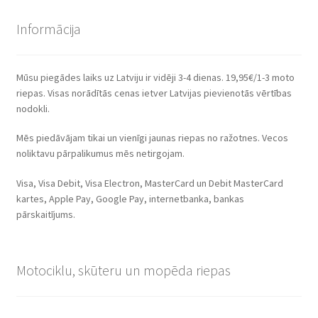
Informācija
Mūsu piegādes laiks uz Latviju ir vidēji 3-4 dienas. 19,95€/1-3 moto
riepas. Visas norādītās cenas ietver Latvijas pievienotās vērtības
nodokli.
Mēs piedāvājam tikai un vienīgi jaunas riepas no ražotnes. Vecos
noliktavu pārpalikumus mēs netirgojam.
Visa, Visa Debit, Visa Electron, MasterCard un Debit MasterCard
kartes, Apple Pay, Google Pay, internetbanka, bankas
pārskaitījums.
Motociklu, skūteru un mopēda riepas