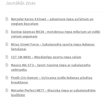
Jaunākās ziņas
Metzeler Karoo 4 Street – adventure riepa asfaltam un
vieglam bezceļam
Dunlop Geomax MX34 – motokrosa riepa mīkstam un vidēji
cietam segumam
Mitas Street Force – Sabalansēta sporta riepa ikdienas
lietošanai
CST CM-NK01 – Mūsdienīga sporta riepa ceļam
Maxxis MA-ST3 – Sport-touring riepa ar sabalansētu
veiktspēju
Pirelli City Demon – Uzticama izvēle ikdienas pilsētas
braukšanai
Metzeler Perfect ME77 – Klasiska riepa ar sabalansētām
īpašībām