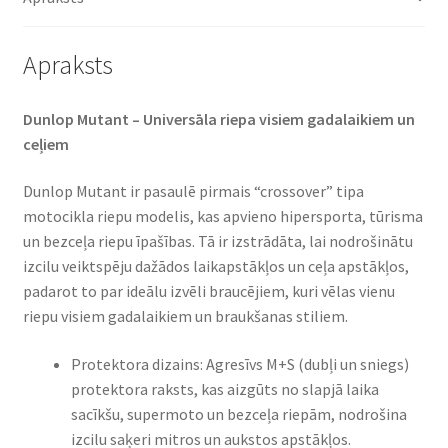
Apraksts
Dunlop Mutant – Universāla riepa visiem gadalaikiem un
ceļiem
Dunlop Mutant ir pasaulē pirmais “crossover” tipa
motocikla riepu modelis, kas apvieno hipersporta, tūrisma
un bezceļa riepu īpašības. Tā ir izstrādāta, lai nodrošinātu
izcilu veiktspēju dažādos laikapstākļos un ceļa apstākļos,
padarot to par ideālu izvēli braucējiem, kuri vēlas vienu
riepu visiem gadalaikiem un braukšanas stiliem.
Protektora dizains: Agresīvs M+S (dubļi un sniegs)
protektora raksts, kas aizgūts no slapjā laika
sacīkšu, supermoto un bezceļa riepām, nodrošina
izcilu saķeri mitros un aukstos apstākļos.