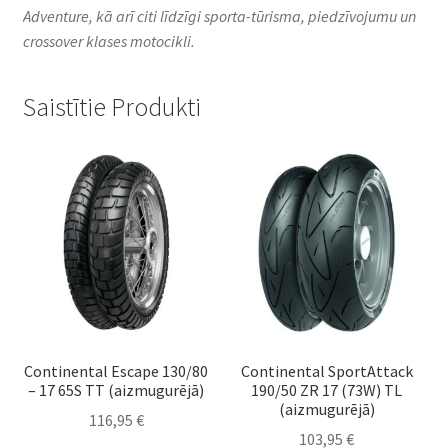
Adventure, kā arī citi līdzīgi sporta-tūrisma, piedzīvojumu un
crossover klases motocikli.
Saistītie Produkti
Continental Escape 130/80
Continental SportAttack
– 17 65S TT (aizmugurējā)
190/50 ZR 17 (73W) TL
(aizmugurējā)
116,95
€
103,95
€