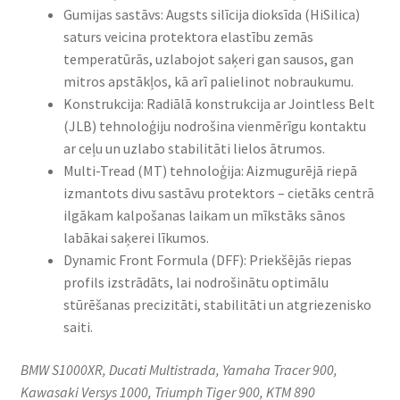
Gumijas sastāvs: Augsts silīcija dioksīda (HiSilica)
saturs veicina protektora elastību zemās
temperatūrās, uzlabojot saķeri gan sausos, gan
mitros apstākļos, kā arī palielinot nobraukumu.
Konstrukcija: Radiālā konstrukcija ar Jointless Belt
(JLB) tehnoloģiju nodrošina vienmērīgu kontaktu
ar ceļu un uzlabo stabilitāti lielos ātrumos.
Multi-Tread (MT) tehnoloģija: Aizmugurējā riepā
izmantots divu sastāvu protektors – cietāks centrā
ilgākam kalpošanas laikam un mīkstāks sānos
labākai saķerei līkumos.
Dynamic Front Formula (DFF): Priekšējās riepas
profils izstrādāts, lai nodrošinātu optimālu
stūrēšanas precizitāti, stabilitāti un atgriezenisko
saiti.
BMW S1000XR, Ducati Multistrada, Yamaha Tracer 900,
Kawasaki Versys 1000, Triumph Tiger 900, KTM 890