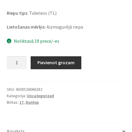
Riepu tips:
Tubeless (TL)
Lietošanas mērķis:
Aizmugurējā riepa
Noliktavā 19 prece/-es
Dunlop
Pievienot grozam
Mutant
(M+S)
160/60
ZR
SKU:
4038526066282
Kategorija:
Uncategorized
17
Birkas:
17
,
Dunlop
(69W)
TL
(aizmugurējā)
daudzums
Apraksts