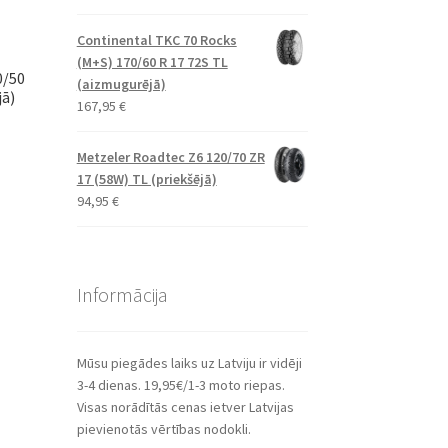
Continental TKC 70 Rocks
(M+S) 170/60 R 17 72S TL
0/50
(aizmugurējā)
jā)
167,95
€
Metzeler Roadtec Z6 120/70 ZR
17 (58W) TL (priekšējā)
94,95
€
Informācija
Mūsu piegādes laiks uz Latviju ir vidēji
3-4 dienas. 19,95€/1-3 moto riepas.
Visas norādītās cenas ietver Latvijas
pievienotās vērtības nodokli.