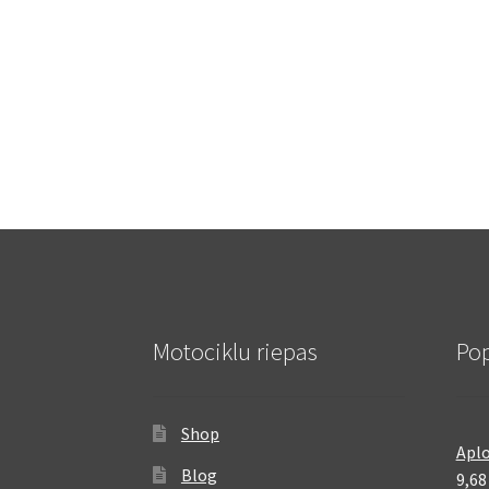
Motociklu riepas
Pop
Shop
Aplo
Blog
9,6