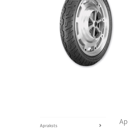
Ap
Apraksts