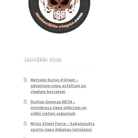
Jaunākās ziņas
Metzeler Karoo 4 Street –
adventure riepa asfaltam un
vieglam bezceļam
Dunlop Geomax MX34 –
motokrosa riepa mīkstam un
vidēji cietam segumam
Mitas Street Force – Sabalansēta
sporta riepa ikdienas lietošanai