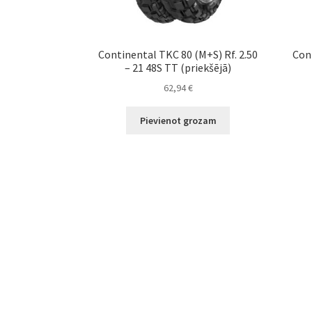
Continental TKC 80 (M+S) Rf. 2.50
Con
– 21 48S TT (priekšējā)
62,94
€
Pievienot grozam