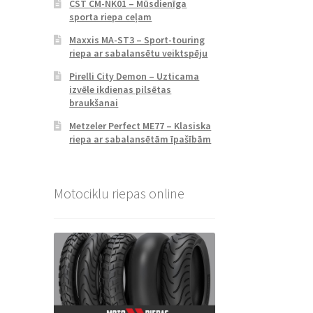
CST CM-NK01 – Mūsdienīga
sporta riepa ceļam
Maxxis MA-ST3 – Sport-touring
riepa ar sabalansētu veiktspēju
Pirelli City Demon – Uzticama
izvēle ikdienas pilsētas
braukšanai
Metzeler Perfect ME77 – Klasiska
riepa ar sabalansētām īpašībām
Motociklu riepas online