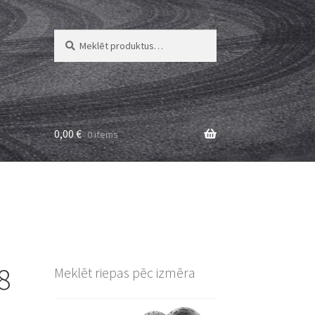
Meklēt:
Meklēt
0,00
€
0 items
8
Meklēt riepas pēc izmēra