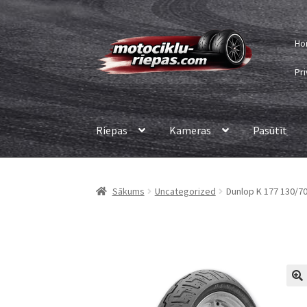
Skip
Skip
Ho
to
to
navigation
content
Pri
Riepas
Kameras
Pasūtīt
Sākums
Uncategorized
Dunlop K 177 130/70 