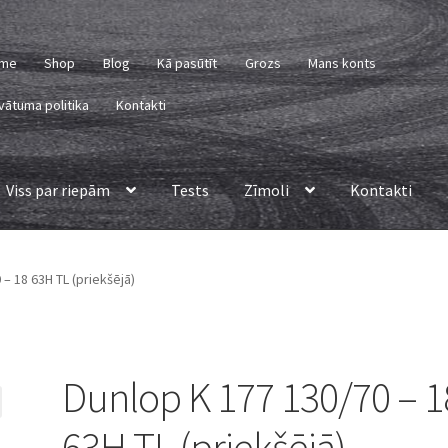
me
Shop
Blog
Kā pasūtīt
Grozs
Mans konts
vātuma politika
Kontakti
Viss par riepām
Tests
Zīmoli
Kontakti
– 18 63H TL (priekšējā)
Dunlop K 177 130/70 – 1
63H TL (priekšējā)