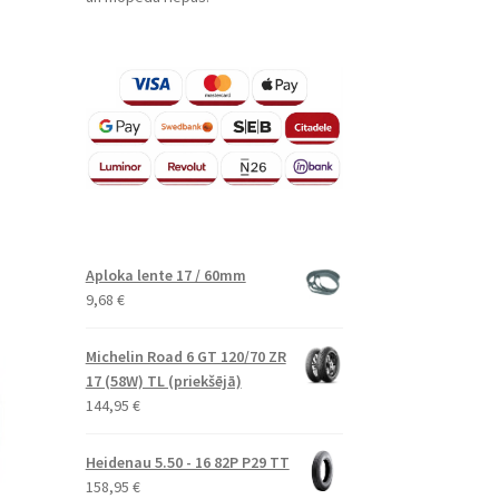
Aploka lente 17 / 60mm
9,68
€
Michelin Road 6 GT 120/70 ZR
17 (58W) TL (priekšējā)
144,95
€
Heidenau 5.50 - 16 82P P29 TT
158,95
€