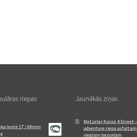
ulāras riepas
Jaunākās ziņas
Metzeler Karoo 4 Street 
ka lente 17 / 60mm
adventure riepa asfaltam
8
€
vieglam bezceļam