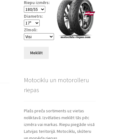
Riepu izmērs:
Diametrs:
Zīmoli:
Meklēt
Motociklu un motorolleru
riepas
Plašs preču sortiments uz vietas
noliktavā. Izvēlaties meklēt tās pēc
izmēra vai markas. Riepu piegāde visā
Latvijas teritorijā. Motociklu, skūteru
un mopēda riepas.