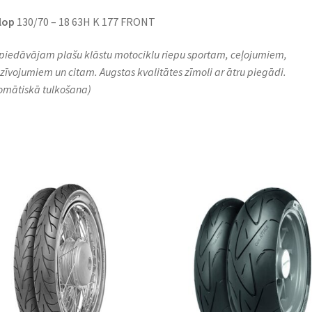
lop
130/70 – 18 63H K 177 FRONT
piedāvājam plašu klāstu motociklu riepu sportam, ceļojumiem,
zīvojumiem un citam. Augstas kvalitātes zīmoli ar ātru piegādi.
omātiskā tulkošana)