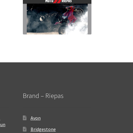
Brand – Riepas
–
Avon
 un
Bridgestone