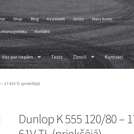
me
Shop
Blog
Kā pasūtīt
Grozs
Mans konts
vātuma politika
Kontakti
Viss par riepām
Tests
Zīmoli
Kontakti
– 17 61V TL (priekšējā)
Dunlop K 555 120/80 – 1
61V TL (priekšējā)