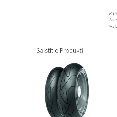
Piem
Shad
V-St
Saistītie Produkti