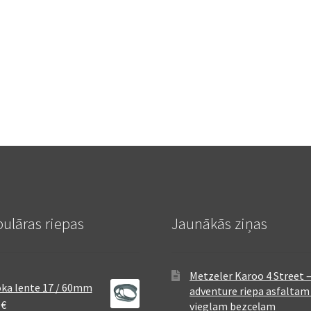
ulāras riepas
Jaunākās ziņas
Metzeler Karoo 4 Street 
ka lente 17 / 60mm
adventure riepa asfaltam
8
€
vieglam bezceļam