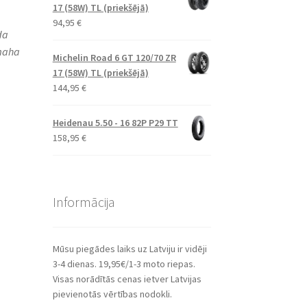
17 (58W) TL (priekšējā)
94,95
€
da
amaha
Michelin Road 6 GT 120/70 ZR
17 (58W) TL (priekšējā)
144,95
€
Heidenau 5.50 - 16 82P P29 TT
158,95
€
Informācija
Mūsu piegādes laiks uz Latviju ir vidēji
3-4 dienas. 19,95€/1-3 moto riepas.
Visas norādītās cenas ietver Latvijas
pievienotās vērtības nodokli.