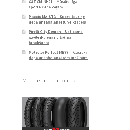
CST CM-NK01 – Mūsdienīga
sporta riepa ceļam
Maxxis MA-ST3 – Sport-touring
riepa ar sabalansētu veiktspēju
Pirelli City Demon – Uzticama
izvēle ikdienas pilsētas
braukšanai
Metzeler Perfect ME77 – Klasiska
riepa ar sabalansētām īpašībām
Motociklu riepas online