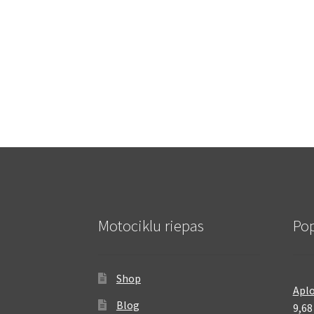
Motociklu riepas
Pop
Shop
Aplo
Blog
9,6