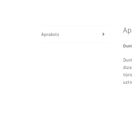
Ap
Apraksts
Dunl
Dunl
diza
tūri
uzti