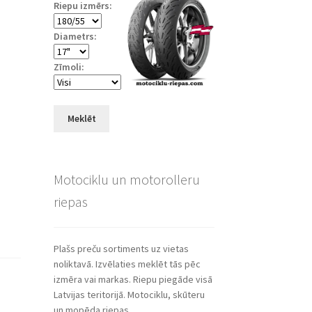
Riepu izmērs:
Diametrs:
Zīmoli:
Meklēt
Motociklu un motorolleru
riepas
Plašs preču sortiments uz vietas
noliktavā. Izvēlaties meklēt tās pēc
izmēra vai markas. Riepu piegāde visā
Latvijas teritorijā. Motociklu, skūteru
un mopēda riepas.