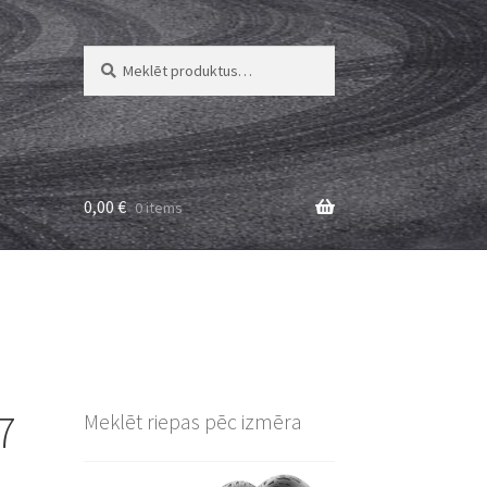
Meklēt:
Meklēt
0,00
€
0 items
7
Meklēt riepas pēc izmēra