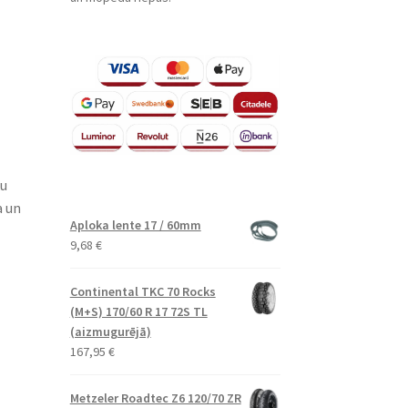
ku
a un
Aploka lente 17 / 60mm
9,68
€
Continental TKC 70 Rocks
(M+S) 170/60 R 17 72S TL
(aizmugurējā)
167,95
€
Metzeler Roadtec Z6 120/70 ZR