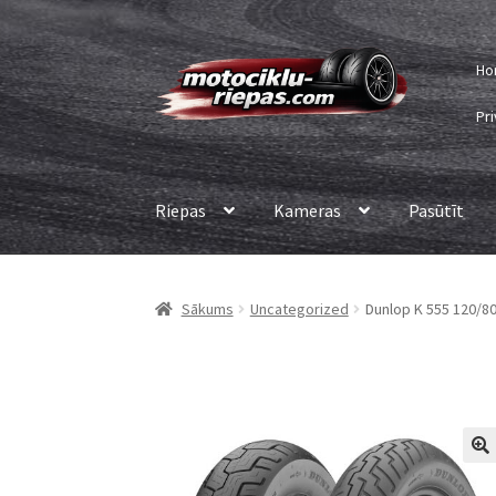
Skip
Skip
Ho
to
to
navigation
content
Pri
Riepas
Kameras
Pasūtīt
Sākums
Uncategorized
Dunlop K 555 120/80 