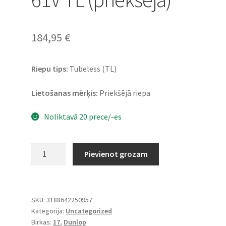
184,95
€
Riepu tips:
Tubeless (TL)
Lietošanas mērķis:
Priekšējā riepa
Noliktavā 20 prece/-es
Dunlop
Pievienot grozam
K
555
120/80
-
SKU:
3188642250957
Kategorija:
Uncategorized
17
Birkas:
17
,
Dunlop
61V