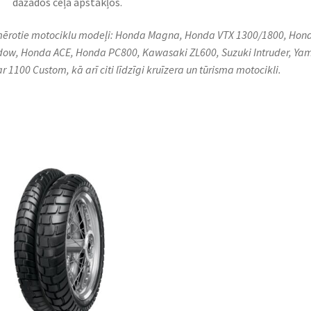
dažādos ceļa apstākļos.
ērotie motociklu modeļi: Honda Magna, Honda VTX 1300/1800, Hon
ow, Honda ACE, Honda PC800, Kawasaki ZL600, Suzuki Intruder, Y
ar 1100 Custom, kā arī citi līdzīgi kruīzera un tūrisma motocikli.