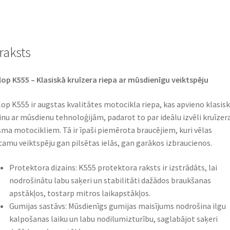
TL
(priekšējā)
daudzums
raksts
op K555 – Klasiskā kruīzera riepa ar mūsdienīgu veiktspēju
op K555 ir augstas kvalitātes motocikla riepa, kas apvieno klasis
inu ar mūsdienu tehnoloģijām, padarot to par ideālu izvēli kruīzer
sma motocikliem. Tā ir īpaši piemērota braucējiem, kuri vēlas
camu veiktspēju gan pilsētas ielās, gan garākos izbraucienos.
Protektora dizains: K555 protektora raksts ir izstrādāts, lai
nodrošinātu labu saķeri un stabilitāti dažādos braukšanas
apstākļos, tostarp mitros laikapstākļos.
Gumijas sastāvs: Mūsdienīgs gumijas maisījums nodrošina ilgu
kalpošanas laiku un labu nodilumizturību, saglabājot saķeri