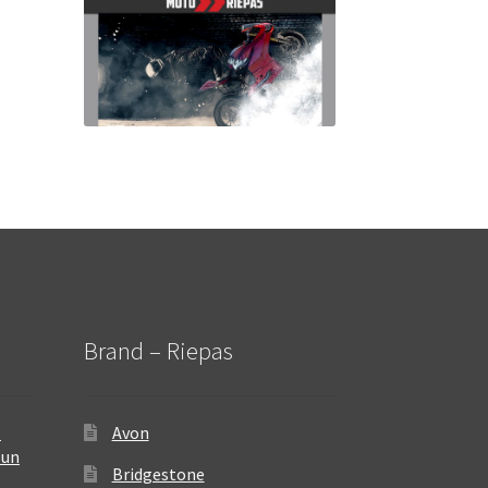
Brand – Riepas
–
Avon
 un
Bridgestone