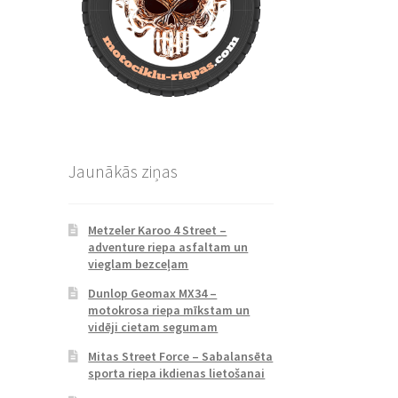
Jaunākās ziņas
Metzeler Karoo 4 Street –
adventure riepa asfaltam un
vieglam bezceļam
Dunlop Geomax MX34 –
motokrosa riepa mīkstam un
vidēji cietam segumam
Mitas Street Force – Sabalansēta
sporta riepa ikdienas lietošanai