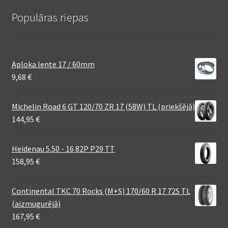
Populāras riepas
Aploka lente 17 / 60mm
9,68
€
Michelin Road 6 GT 120/70 ZR 17 (58W) TL (priekšējā)
144,95
€
Heidenau 5.50 - 16 82P P29 TT
158,95
€
Continental TKC 70 Rocks (M+S) 170/60 R 17 72S TL
(aizmugurējā)
167,95
€