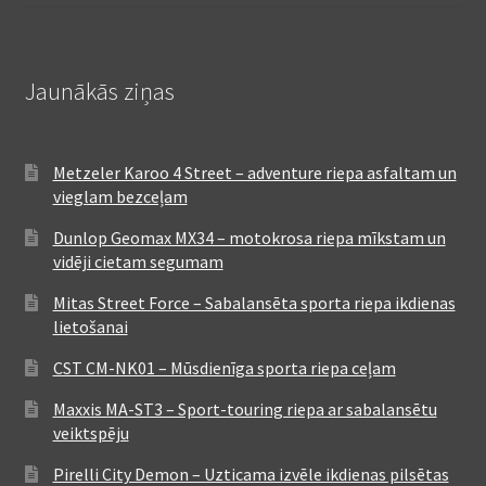
Jaunākās ziņas
Metzeler Karoo 4 Street – adventure riepa asfaltam un
vieglam bezceļam
Dunlop Geomax MX34 – motokrosa riepa mīkstam un
vidēji cietam segumam
Mitas Street Force – Sabalansēta sporta riepa ikdienas
lietošanai
CST CM-NK01 – Mūsdienīga sporta riepa ceļam
Maxxis MA-ST3 – Sport-touring riepa ar sabalansētu
veiktspēju
Pirelli City Demon – Uzticama izvēle ikdienas pilsētas