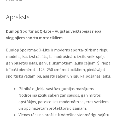
daudzums
Apraksts
Dunlop Sportmax Q-Lite – Augstas veiktspējas riepa
vieglajiem sporta motocikliem
Dunlop Sportmax Q-Lite ir moderns sporta-tūrisma riepu
modelis, kas izstrādāts, lai nodrošinātu izcilu veiktspēju
gan pilsētas ielās, gan uz līkumotiem lauku ceļiem. Šī riepa
ir īpaši piemērota 125–250 cm³ motocikliem, piedāvājot
sportisku vadāmību, augstu saķeri un ilgu kalpošanas laiku.
Pilnībā oglekļa sastāva gumijas maisījums:
Nodrošina izcilu saķeri gan sausos, gan mitros
apstākļos, pateicoties modernām saķeres sveķiem
un optimizētam protektora dizainam.
Vienas rādiusa profils: Nodrošina vienmērīgu sajūtu