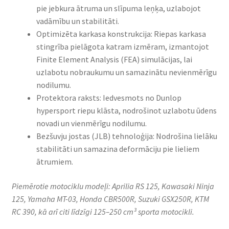
pie jebkura ātruma un slīpuma leņķa, uzlabojot
vadāmību un stabilitāti.
Optimizēta karkasa konstrukcija: Riepas karkasa
stingrība pielāgota katram izmēram, izmantojot
Finite Element Analysis (FEA) simulācijas, lai
uzlabotu nobraukumu un samazinātu nevienmērīgu
nodilumu.
Protektora raksts: Iedvesmots no Dunlop
hypersport riepu klāsta, nodrošinot uzlabotu ūdens
novadi un vienmērīgu nodilumu.
Bezšuvju jostas (JLB) tehnoloģija: Nodrošina lielāku
stabilitāti un samazina deformāciju pie lieliem
ātrumiem.
Piemērotie motociklu modeļi: Aprilia RS 125, Kawasaki Ninja
125, Yamaha MT-03, Honda CBR500R, Suzuki GSX250R, KTM
RC 390, kā arī citi līdzīgi 125–250 cm³ sporta motocikli.