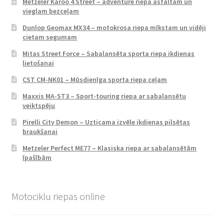
Metzeler Karoo 4 Street – adventure riepa asfaltam un
vieglam bezceļam
Dunlop Geomax MX34 – motokrosa riepa mīkstam un vidēji
cietam segumam
Mitas Street Force – Sabalansēta sporta riepa ikdienas
lietošanai
CST CM-NK01 – Mūsdienīga sporta riepa ceļam
Maxxis MA-ST3 – Sport-touring riepa ar sabalansētu
veiktspēju
Pirelli City Demon – Uzticama izvēle ikdienas pilsētas
braukšanai
Metzeler Perfect ME77 – Klasiska riepa ar sabalansētām
īpašībām
Motociklu riepas online