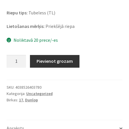
Riepu tips:
Tubeless (TL)
Lietošanas mērķis:
Priekšējā riepa
Noliktavā 20 prece/-es
Dunlop
Pievienot grozam
Sportmax
Q-
Lite
110/70
SKU:
4038526403780
Kategorija:
Uncategorized
-
Birkas:
17
,
Dunlop
17
54H
TL
(priekšējā)
Apraksts