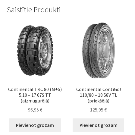
Saistītie Produkti
Continental TKC 80 (M+S)
Continental ContiGo!
5.10 – 17 67S TT
110/80 – 18 58V TL
(aizmugurējā)
(priekšējā)
96,95
€
125,95
€
Pievienot grozam
Pievienot grozam