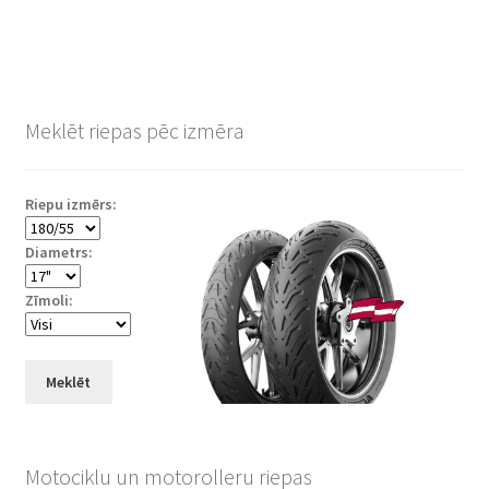
Meklēt riepas pēc izmēra
Riepu izmērs:
Diametrs:
Zīmoli:
Meklēt
Motociklu un motorolleru riepas