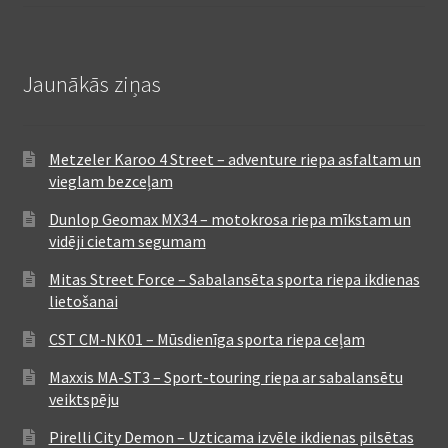
Jaunākās ziņas
Metzeler Karoo 4 Street – adventure riepa asfaltam un
vieglam bezceļam
Dunlop Geomax MX34 – motokrosa riepa mīkstam un
vidēji cietam segumam
Mitas Street Force – Sabalansēta sporta riepa ikdienas
lietošanai
CST CM-NK01 – Mūsdienīga sporta riepa ceļam
Maxxis MA-ST3 – Sport-touring riepa ar sabalansētu
veiktspēju
Pirelli City Demon – Uzticama izvēle ikdienas pilsētas