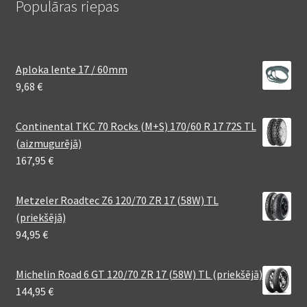
Populāras riepas
Aploka lente 17 / 60mm
9,68
€
Continental TKC 70 Rocks (M+S) 170/60 R 17 72S TL
(aizmugurējā)
167,95
€
Metzeler Roadtec Z6 120/70 ZR 17 (58W) TL
(priekšējā)
94,95
€
Michelin Road 6 GT 120/70 ZR 17 (58W) TL (priekšējā)
144,95
€