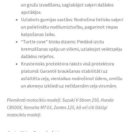
un gružu izvadīšanu, saglabājot saķeri dažādos
apstākļos.​
Uzlabots gumijas sastāvs: Nodrošina lielisku saķeri
un palielinātu nodilumizturību, pagarinot riepas
kalpošanas laiku.​
“Turtle cove” bloku dizains: Piedāvā izcilu
bremzēšanas spēju un vilkmi, uzlabojot veiktspēju
dažādos reljefos.​
Krustenisks protektora raksts visā protektora
platumā: Garantē braukšanas stabilitāti uz
asfaltēta ceļa, vienlaikus nodrošinot ūdens, smilšu
un akmeņu izkliedi uz nelīdzenām ceļa virsmām.​
Piemēroti motociklu modeļi: Suzuki V-Strom 250, Honda
CB500X, Yamaha MT-03, Zontes 125, kā arī citi līdzīgi
motociklu modeļi.