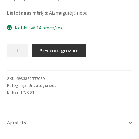
Lietošanas mērķis:
Aizmugurējā riepa
Noliktavā 14 prece/-es
CST
Pievienot grozam
CM-
AD01
70/130
R
SKU:
6933882557680
Kategorija:
Uncategorized
17
Birkas:
17
,
CST
62S
TL
(aizmugurējā)
daudzums
Apraksts