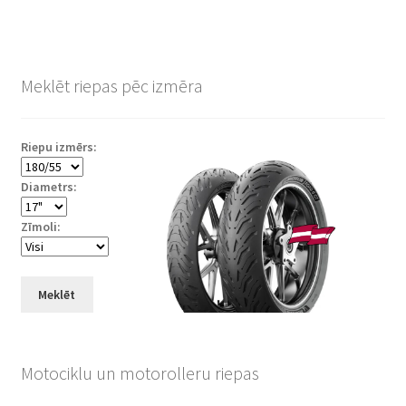
Meklēt riepas pēc izmēra
Riepu izmērs:
Diametrs:
Zīmoli:
Meklēt
Motociklu un motorolleru riepas