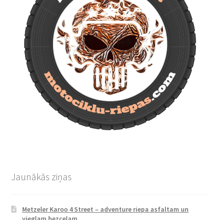
Jaunākās ziņas
Metzeler Karoo 4 Street – adventure riepa asfaltam un
vieglam bezceļam