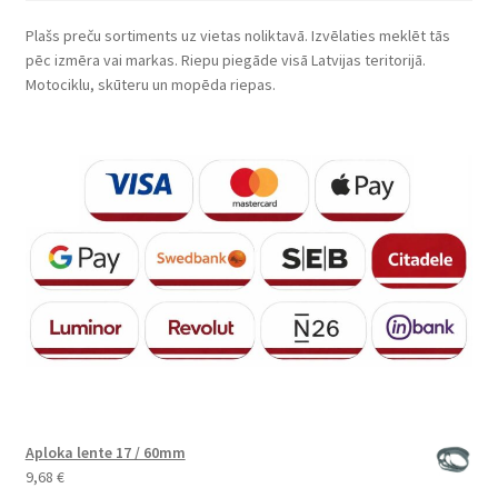
Plašs preču sortiments uz vietas noliktavā. Izvēlaties meklēt tās
pēc izmēra vai markas. Riepu piegāde visā Latvijas teritorijā.
Motociklu, skūteru un mopēda riepas.
Aploka lente 17 / 60mm
9,68
€