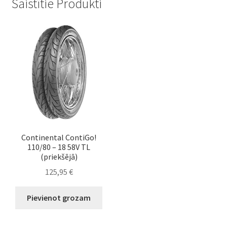
Saistītie Produkti
Continental ContiGo!
110/80 – 18 58V TL
(priekšējā)
125,95
€
Pievienot grozam