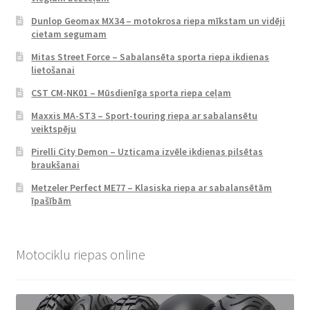
Dunlop Geomax MX34 – motokrosa riepa mīkstam un vidēji
cietam segumam
Mitas Street Force – Sabalansēta sporta riepa ikdienas
lietošanai
CST CM-NK01 – Mūsdienīga sporta riepa ceļam
Maxxis MA-ST3 – Sport-touring riepa ar sabalansētu
veiktspēju
Pirelli City Demon – Uzticama izvēle ikdienas pilsētas
braukšanai
Metzeler Perfect ME77 – Klasiska riepa ar sabalansētām
īpašībām
Motociklu riepas online