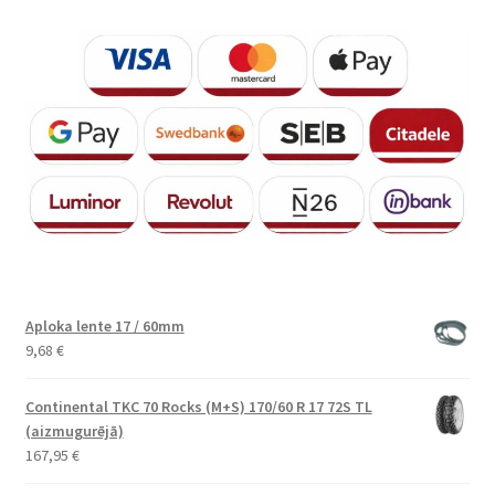
Aploka lente 17 / 60mm
9,68
€
Continental TKC 70 Rocks (M+S) 170/60 R 17 72S TL
(aizmugurējā)
167,95
€