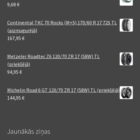
9,68
€
Continental TKC 70 Rocks (M+S) 170/60 R 17 72S TL
(aizmugurējā)
167,95
€
Metzeler Roadtec Z6 120/70 ZR 17 (58W) TL
(priekšējā)
94,95
€
Michelin Road 6 GT 120/70 ZR 17 (58W) TL (priekšējā)
144,95
€
Jaunākās ziņas