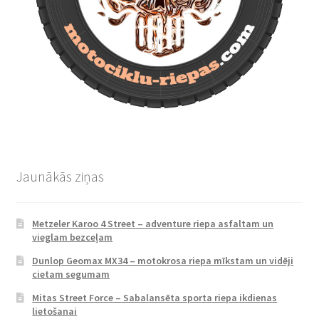
Jaunākās ziņas
Metzeler Karoo 4 Street – adventure riepa asfaltam un
vieglam bezceļam
Dunlop Geomax MX34 – motokrosa riepa mīkstam un vidēji
cietam segumam
Mitas Street Force – Sabalansēta sporta riepa ikdienas
lietošanai