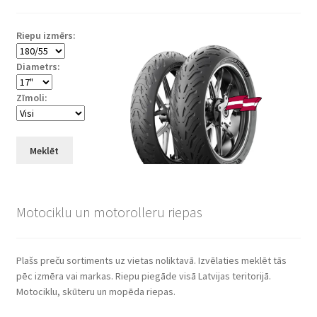
Riepu izmērs:
Diametrs:
Zīmoli:
Meklēt
Motociklu un motorolleru riepas
Plašs preču sortiments uz vietas noliktavā. Izvēlaties meklēt tās
pēc izmēra vai markas. Riepu piegāde visā Latvijas teritorijā.
Motociklu, skūteru un mopēda riepas.