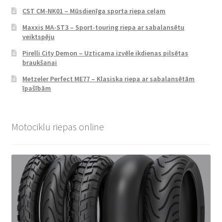
CST CM-NK01 – Mūsdienīga sporta riepa ceļam
Maxxis MA-ST3 – Sport-touring riepa ar sabalansētu
veiktspēju
Pirelli City Demon – Uzticama izvēle ikdienas pilsētas
braukšanai
Metzeler Perfect ME77 – Klasiska riepa ar sabalansētām
īpašībām
Motociklu riepas online