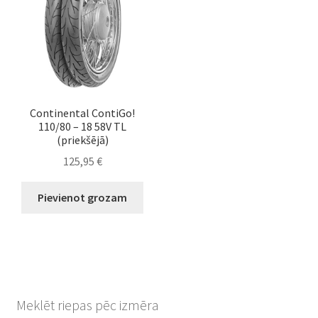
Continental ContiGo!
110/80 – 18 58V TL
(priekšējā)
125,95
€
Pievienot grozam
Meklēt riepas pēc izmēra