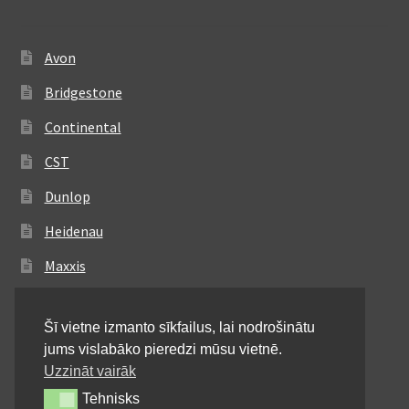
Avon
Bridgestone
Continental
CST
Dunlop
Heidenau
Maxxis
Metzeler
Šī vietne izmanto sīkfailus, lai nodrošinātu
Michelin
jums vislabāko pieredzi mūsu vietnē.
Mitas
Uzzināt vairāk
Tehnisks
Tehnisks
Pirelli