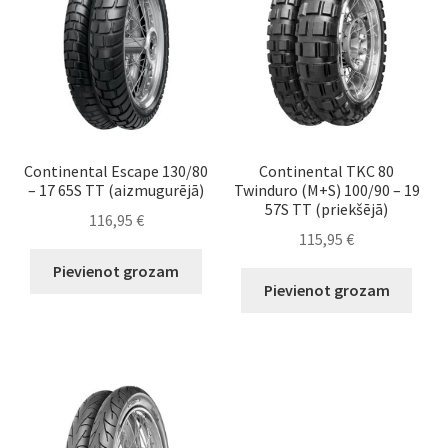
Continental Escape 130/80
Continental TKC 80
– 17 65S TT (aizmugurējā)
Twinduro (M+S) 100/90 – 19
57S TT (priekšējā)
116,95
€
115,95
€
Pievienot grozam
Pievienot grozam