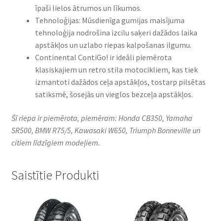
īpaši lielos ātrumos un līkumos.
Tehnoloģijas: Mūsdienīga gumijas maisījuma
tehnoloģija nodrošina izcilu saķeri dažādos laika
apstākļos un uzlabo riepas kalpošanas ilgumu.
Continental ContiGo! ir ideāli piemērota
klasiskajiem un retro stila motocikliem, kas tiek
izmantoti dažādos ceļa apstākļos, tostarp pilsētas
satiksmē, šosejās un vieglos bezceļa apstākļos.
Šī riepa ir piemērota, piemēram: Honda CB350, Yamaha
SR500, BMW R75/5, Kawasaki W650, Triumph Bonneville un
citiem līdzīgiem modeļiem.
Saistītie Produkti