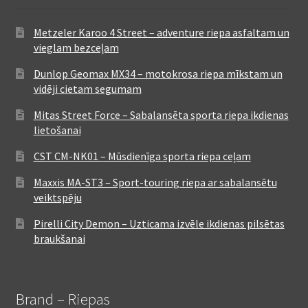
Metzeler Karoo 4 Street – adventure riepa asfaltam un
vieglam bezceļam
Dunlop Geomax MX34 – motokrosa riepa mīkstam un
vidēji cietam segumam
Mitas Street Force – Sabalansēta sporta riepa ikdienas
lietošanai
CST CM-NK01 – Mūsdienīga sporta riepa ceļam
Maxxis MA-ST3 – Sport-touring riepa ar sabalansētu
veiktspēju
Pirelli City Demon – Uzticama izvēle ikdienas pilsētas
braukšanai
Brand – Riepas