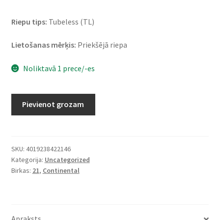
Riepu tips:
Tubeless (TL)
Lietošanas mērķis:
Priekšējā riepa
Noliktavā 1 prece/-es
Continental
Pievienot grozam
ContiGo!
3.00
-
21
SKU:
4019238422146
Kategorija:
Uncategorized
51H
Birkas:
21
,
Continental
TL
(priekšējā)
daudzums
Apraksts