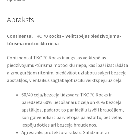
(aizmugurējā)
daudzums
Apraksts
Continental TKC 70 Rocks – Veiktspējas piedzīvojumu-
tūrisma motociklu riepa
Continental TKC 70 Rocks ir augstas veiktspējas
piedzīvojumu-tūrisma motociklu riepa, kas īpaši izstrādāta
aizmugurējam ritenim, piedāvājot uzlabotu saķeri bezceļa
apstākļos, vienlaikus saglabājot izcilu veiktspēju uz ceļa.
60/40 ceļa/bezceļa līdzsvars: TKC 70 Rocks ir
paredzēta 60% lietošanai uz ceļa un 40% bezceļa
apstākļos, padarot to par ideālu izvēli braucējiem,
kuri galvenokārt pārvietojas pa asfaltu, bet vēlas
iespēju doties arī bezceļa braucienos.
Agresīvāks protektora raksts: Salīdzinot ar