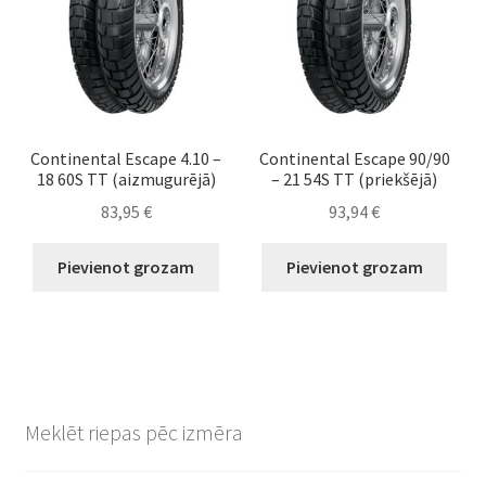
Continental Escape 4.10 –
Continental Escape 90/90
18 60S TT (aizmugurējā)
– 21 54S TT (priekšējā)
83,95
€
93,94
€
Pievienot grozam
Pievienot grozam
Meklēt riepas pēc izmēra