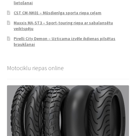
lietošanai
CST CM-NK01 – Mūsdienīga sporta riepa ceļam
Maxxis MA-ST3 – Sport-touring riepa ar sabalansētu
veiktspēju
Pirelli City Demon – Uzticama izvēle ikdienas pilsētas
braukšanai
Motociklu riepas online