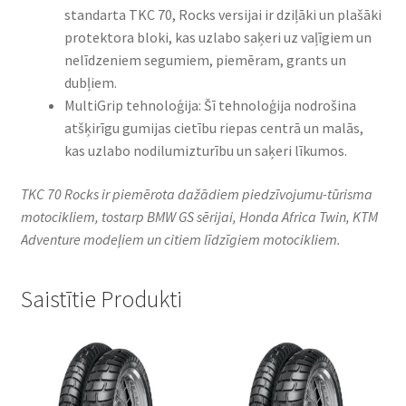
standarta TKC 70, Rocks versijai ir dziļāki un plašāki
protektora bloki, kas uzlabo saķeri uz vaļīgiem un
nelīdzeniem segumiem, piemēram, grants un
dubļiem.
MultiGrip tehnoloģija: Šī tehnoloģija nodrošina
atšķirīgu gumijas cietību riepas centrā un malās,
kas uzlabo nodilumizturību un saķeri līkumos.
TKC 70 Rocks ir piemērota dažādiem piedzīvojumu-tūrisma
motocikliem, tostarp BMW GS sērijai, Honda Africa Twin, KTM
Adventure modeļiem un citiem līdzīgiem motocikliem.
Saistītie Produkti