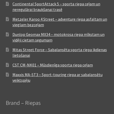
Continental SportAttack 5 – sporta riepa ceļam un
neregulārai braukšanai trasē
Metzeler Karoo 4 Street – adventure riepa asfaltam un
vieglam bezceļam
Dunlop Geomax MX34 – motokrosa riepa mīkstam un
vidēji cietam segumam
Mitas Street Force – Sabalansēta sporta riepa ikdienas
lietošanai
CST CM-NK01 – Mūsdienīga sporta riepa ceļam
Maxxis MA-ST3 – Sport-touring riepa ar sabalansētu
veiktspēju
Brand – Riepas