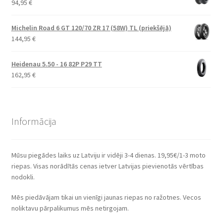
94,95
€
Michelin Road 6 GT 120/70 ZR 17 (58W) TL (priekšējā)
144,95
€
Heidenau 5.50 - 16 82P P29 TT
162,95
€
Informācija
Mūsu piegādes laiks uz Latviju ir vidēji 3-4 dienas. 19,95€/1-3 moto
riepas. Visas norādītās cenas ietver Latvijas pievienotās vērtības
nodokli.
Mēs piedāvājam tikai un vienīgi jaunas riepas no ražotnes. Vecos
noliktavu pārpalikumus mēs netirgojam.