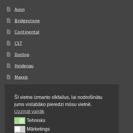
Avon
Bridgestone
Continental
CST
Dunlop
Heidenau
Maxxis
Metzeler
Šī vietne izmanto sīkfailus, lai nodrošinātu
Michelin
jums vislabāko pieredzi mūsu vietnē.
Mitas
Uzzināt vairāk
Tehnisks
Tehnisks
Pirelli
Mārketings
Mārketings