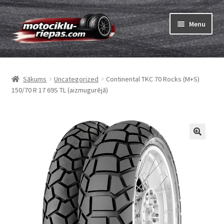
Skip
Skip
Menu
to
to
navigation
content
Expand
Riepas
child
Sākums
Uncategorized
Continental TKC 70 Rocks (M+S)
menu
Expand
Kameras
150/70 R 17 69S TL (aizmugurējā)
child
menu
Pasūtīt
Expand
Viss par riepām
child
menu
Tests
Expand
Zīmoli
child
menu
Kontakti