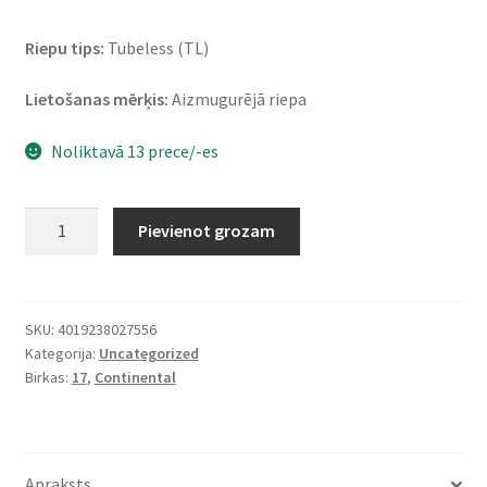
Riepu tips:
Tubeless (TL)
Lietošanas mērķis:
Aizmugurējā riepa
Noliktavā 13 prece/-es
Continental
Pievienot grozam
TKC
70
Rocks
(M+S)
SKU:
4019238027556
Kategorija:
Uncategorized
150/70
Birkas:
17
,
Continental
R
17
69S
TL
Apraksts