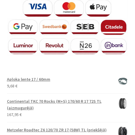
Aploka lente 17 / 60mm
9,68
€
Continental TKC 70 Rocks (M+S) 170/60 R 17 72S TL
(aizmugurējā)
167,95
€
Metzeler Roadtec Z6 120/70 ZR 17 (58W) TL (priekšējā)