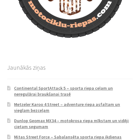
Jaunākās ziņas
Continental SportAttack 5 – sporta riepa ceļam un
neregulārai braukšanai trasē
Metzeler Karoo 4 Street – adventure riepa asfaltam un
vieglam bezceļam
Dunlop Geomax MX34 – motokrosa riepa mīkstam un vidēji
cietam segumam
Mitas Street Force – Sabalansēta sporta riepa ikdienas