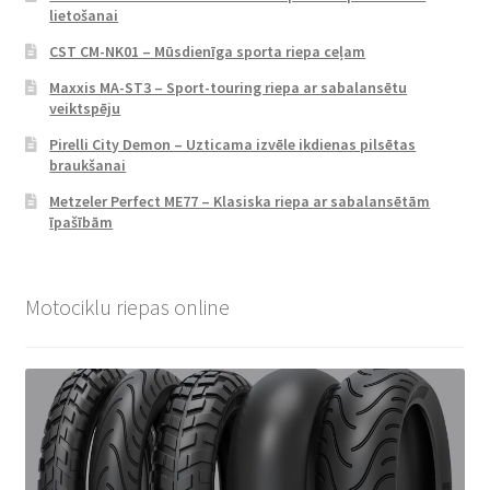
lietošanai
CST CM-NK01 – Mūsdienīga sporta riepa ceļam
Maxxis MA-ST3 – Sport-touring riepa ar sabalansētu
veiktspēju
Pirelli City Demon – Uzticama izvēle ikdienas pilsētas
braukšanai
Metzeler Perfect ME77 – Klasiska riepa ar sabalansētām
īpašībām
Motociklu riepas online