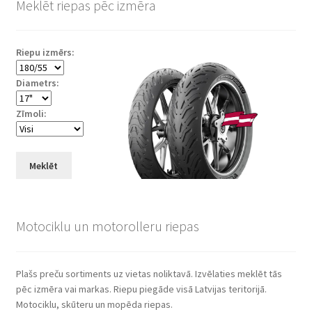
Meklēt riepas pēc izmēra
Riepu izmērs:
Diametrs:
Zīmoli:
Meklēt
Motociklu un motorolleru riepas
Plašs preču sortiments uz vietas noliktavā. Izvēlaties meklēt tās
pēc izmēra vai markas. Riepu piegāde visā Latvijas teritorijā.
Motociklu, skūteru un mopēda riepas.