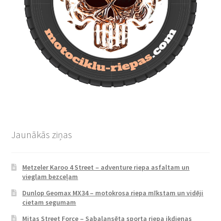
Jaunākās ziņas
Metzeler Karoo 4 Street – adventure riepa asfaltam un
vieglam bezceļam
Dunlop Geomax MX34 – motokrosa riepa mīkstam un vidēji
cietam segumam
Mitas Street Force – Sabalansēta sporta riepa ikdienas