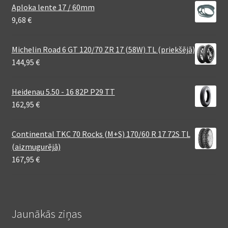
Aploka lente 17 / 60mm
9,68
€
Michelin Road 6 GT 120/70 ZR 17 (58W) TL (priekšējā)
144,95
€
Heidenau 5.50 - 16 82P P29 TT
162,95
€
Continental TKC 70 Rocks (M+S) 170/60 R 17 72S TL
(aizmugurējā)
167,95
€
Jaunākās ziņas