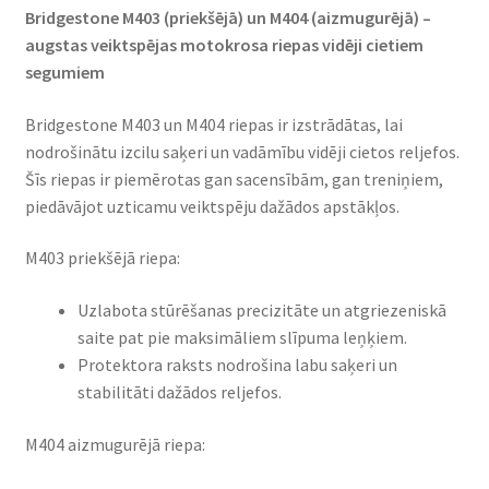
Bridgestone M403 (priekšējā) un M404 (aizmugurējā) –
augstas veiktspējas motokrosa riepas vidēji cietiem
segumiem
Bridgestone M403 un M404 riepas ir izstrādātas, lai
nodrošinātu izcilu saķeri un vadāmību vidēji cietos reljefos.
Šīs riepas ir piemērotas gan sacensībām, gan treniņiem,
piedāvājot uzticamu veiktspēju dažādos apstākļos.​
M403 priekšējā riepa:
Uzlabota stūrēšanas precizitāte un atgriezeniskā
saite pat pie maksimāliem slīpuma leņķiem.​
Protektora raksts nodrošina labu saķeri un
stabilitāti dažādos reljefos.​
M404 aizmugurējā riepa: