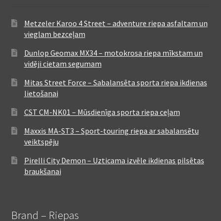
Metzeler Karoo 4 Street – adventure riepa asfaltam un
vieglam bezceļam
Dunlop Geomax MX34 – motokrosa riepa mīkstam un
vidēji cietam segumam
Mitas Street Force – Sabalansēta sporta riepa ikdienas
lietošanai
CST CM-NK01 – Mūsdienīga sporta riepa ceļam
Maxxis MA-ST3 – Sport-touring riepa ar sabalansētu
veiktspēju
Pirelli City Demon – Uzticama izvēle ikdienas pilsētas
braukšanai
Brand – Riepas