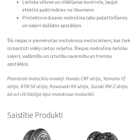
Lieliska vilkme un slīdēšanas kontrole, ļaujot
efektīvi paātrināties no līkumiem.​
Protektora dizains nodrošina labu pašattīrīšanos
un saķeri dažādos apstākļos.​
Šīs riepas ir piemērotas motokrosa motocikliem, kas tiek
izmantoti vidēji cietos reljefos. Riepas nodrošina lielisku
saķeri, vadāmību un izturību sacensību un treniņu
apstākļos.​
Piemēroti motociklu modeļi: Honda CRF sērija, Yamaha YZ
sērija, KTM SX sērija, Kawasaki KX sērija, Suzuki RM-Z sērija,
kā arī citi līdzīga tipa motokrosa motocikli.
Saistītie Produkti