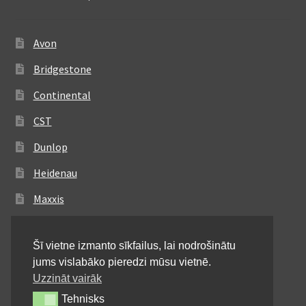
Avon
Bridgestone
Continental
CST
Dunlop
Heidenau
Maxxis
Metzeler
Šī vietne izmanto sīkfailus, lai nodrošinātu
Michelin
jums vislabāko pieredzi mūsu vietnē.
Mitas
Uzzināt vairāk
Tehnisks
Tehnisks
Pirelli