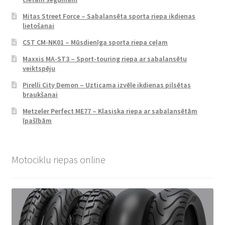
Mitas Street Force – Sabalansēta sporta riepa ikdienas
lietošanai
CST CM-NK01 – Mūsdienīga sporta riepa ceļam
Maxxis MA-ST3 – Sport-touring riepa ar sabalansētu
veiktspēju
Pirelli City Demon – Uzticama izvēle ikdienas pilsētas
braukšanai
Metzeler Perfect ME77 – Klasiska riepa ar sabalansētām
īpašībām
Motociklu riepas online