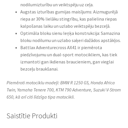
nodilumizturību un veiktspēju uz ceļa.​
Augstas izturības gumijas maisījums: Aizmugurējā
riepa ar 30% lielāku stingrību, kas palielina riepas
kalpošanas laiku un uzlabo veiktspēju bezceļā.​
Optimāla bloku sienu leņķa konstrukcija: Samazina
bloku nodilumu un uzlabo saķeri dažādos apstākļos.​
Battlax Adventurecross AX41 ir piemērota
piedzīvojumu un dual-sport motocikliem, kas tiek
izmantoti gan ikdienas braucieniem, gan vieglai
bezceļu braukšanai.
Piemēroti motociklu modeļi: BMW R 1250 GS, Honda Africa
Twin, Yamaha Tenere 700, KTM 790 Adventure, Suzuki V-Strom
650, kā arī citi līdzīga tipa motocikli.​
Saistītie Produkti