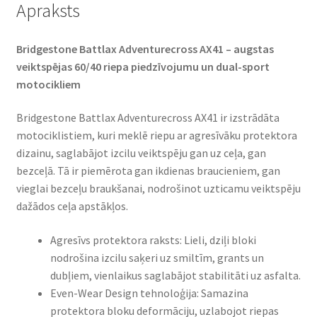
Apraksts
Bridgestone Battlax Adventurecross AX41 – augstas
veiktspējas 60/40 riepa piedzīvojumu un dual-sport
motocikliem​
Bridgestone Battlax Adventurecross AX41 ir izstrādāta
motociklistiem, kuri meklē riepu ar agresīvāku protektora
dizainu, saglabājot izcilu veiktspēju gan uz ceļa, gan
bezceļā. Tā ir piemērota gan ikdienas braucieniem, gan
vieglai bezceļu braukšanai, nodrošinot uzticamu veiktspēju
dažādos ceļa apstākļos.​
Agresīvs protektora raksts: Lieli, dziļi bloki
nodrošina izcilu saķeri uz smiltīm, grants un
dubļiem, vienlaikus saglabājot stabilitāti uz asfalta.​
Even-Wear Design tehnoloģija: Samazina
protektora bloku deformāciju, uzlabojot riepas