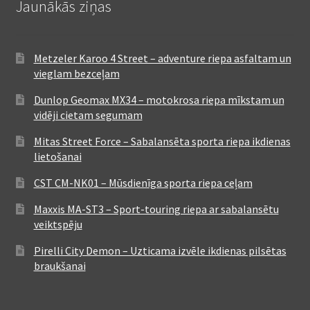
Jaunākās ziņas
Metzeler Karoo 4 Street – adventure riepa asfaltam un
vieglam bezceļam
Dunlop Geomax MX34 – motokrosa riepa mīkstam un
vidēji cietam segumam
Mitas Street Force – Sabalansēta sporta riepa ikdienas
lietošanai
CST CM-NK01 – Mūsdienīga sporta riepa ceļam
Maxxis MA-ST3 – Sport-touring riepa ar sabalansētu
veiktspēju
Pirelli City Demon – Uzticama izvēle ikdienas pilsētas
braukšanai