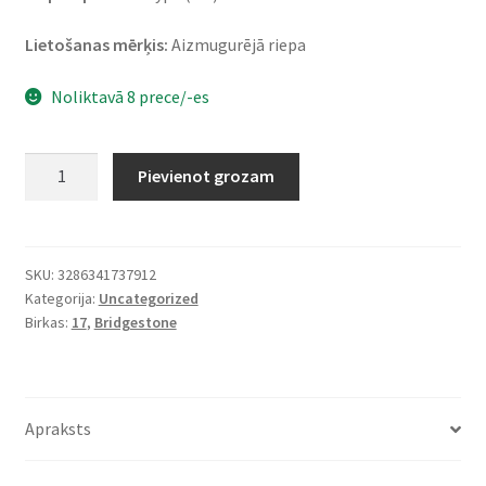
Lietošanas mērķis:
Aizmugurējā riepa
Noliktavā 8 prece/-es
Bridgestone
Pievienot grozam
AX
41
4.60
-
SKU:
3286341737912
Kategorija:
Uncategorized
17
Birkas:
17
,
Bridgestone
62P
TT
(aizmugurējā)
daudzums
Apraksts