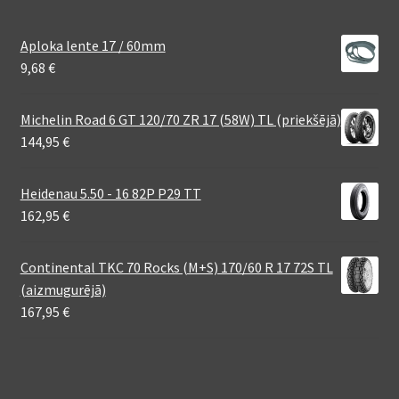
Aploka lente 17 / 60mm
9,68
€
Michelin Road 6 GT 120/70 ZR 17 (58W) TL (priekšējā)
144,95
€
Heidenau 5.50 - 16 82P P29 TT
162,95
€
Continental TKC 70 Rocks (M+S) 170/60 R 17 72S TL
(aizmugurējā)
167,95
€