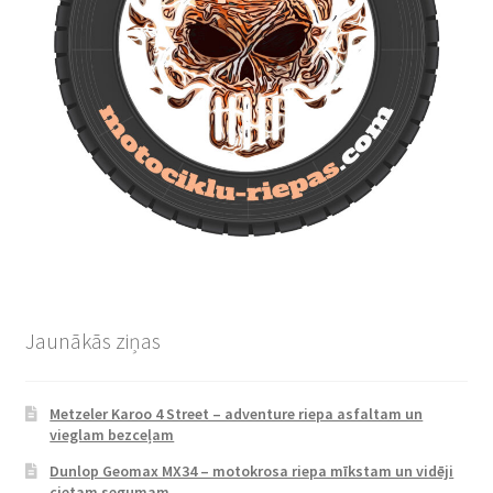
Jaunākās ziņas
Metzeler Karoo 4 Street – adventure riepa asfaltam un
vieglam bezceļam
Dunlop Geomax MX34 – motokrosa riepa mīkstam un vidēji
cietam segumam