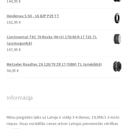
144,95
€
Heidenau 5.50 - 16 82P P29 TT
162,95
€
Continental TKC 70 Rocks (M+S) 170/60 R 17 72S TL
(aizmugurējā)
167,95
€
Metzeler Roadtec Z6 120/70 ZR 17 (58W) TL (priekšējā)
94,95
€
Informācija
Mūsu piegādes laiks uz Latviju ir vidēji 3-4 dienas. 19,95€/1-3 moto
riepas. Visas norādītās cenas ietver Latvijas pievienotās vērtības