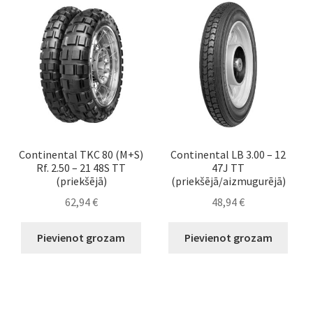
Continental TKC 80 (M+S)
Continental LB 3.00 – 12
Rf. 2.50 – 21 48S TT
47J TT
(priekšējā)
(priekšējā/aizmugurējā)
62,94
€
48,94
€
Pievienot grozam
Pievienot grozam