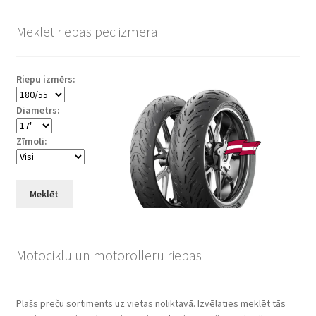
Meklēt riepas pēc izmēra
Riepu izmērs:
Diametrs:
Zīmoli:
Meklēt
Motociklu un motorolleru riepas
Plašs preču sortiments uz vietas noliktavā. Izvēlaties meklēt tās