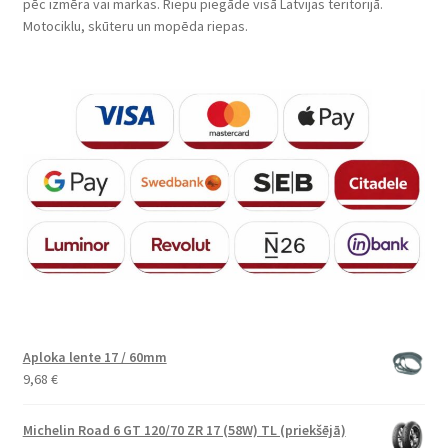
pēc izmēra vai markas. Riepu piegāde visā Latvijas teritorijā.
Motociklu, skūteru un mopēda riepas.
Aploka lente 17 / 60mm
9,68
€
Michelin Road 6 GT 120/70 ZR 17 (58W) TL (priekšējā)