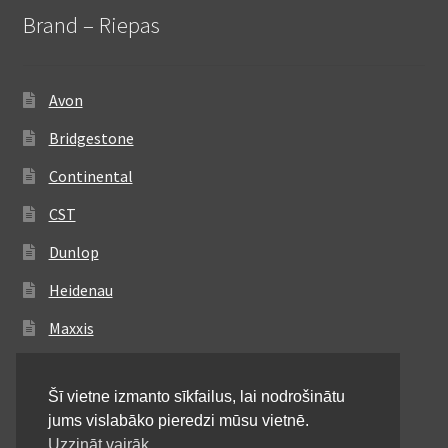
Brand – Riepas
Avon
Bridgestone
Continental
CST
Dunlop
Heidenau
Maxxis
Metzeler
Šī vietne izmanto sīkfailus, lai nodrošinātu
Michelin
jums vislabāko pieredzi mūsu vietnē.
Mitas
Uzzināt vairāk