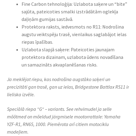
Fine Carbon tehnoloģija: Uzlabota saķere un “bite”
sajūta, pateicoties smalki izstrādātām oglekļa
daļiņām gumijas sastāvā.
Protektora raksts, iedvesmots no R11: Nodrošina
augstu veiktspēju trasē, vienlaikus saglabājot ielas
riepas īpašības.
Uzlabota slapjā saķere: Pateicoties jaunajam
protektora dizainam, uzlabota ūdens novadīšana
un samazināts akvaplanēšanas risks. ​
Ja meklējat riepu, kas nodrošina augstāko saķeri un
precizitāti gan trasē, gan uz ielas, Bridgestone Battlax RS11 ir
lieliska izvēle.
Speciālā riepa “G“ – variants. See rehvimudel ja selle
mõõtmed on mõeldud järgmisele mootorrattale: Yamaha
YZF-R1, RN65, 1000. Piemērota arī citiem motociklu
modeļiem.