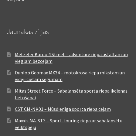
Jaunākās ziņas
Metzeler Karoo 4 Street – adventure riepa asfaltam un
vieglam bezceļam
Dunlop Geomax MX34 – motokrosa riepa mīkstam un
vidēji cietam segumam
Mitas Street Force – Sabalansēta sporta riepa ikdienas
lietošanai
CST CM-NK01 – Mūsdienīga sporta riepa ceļam
Maxxis MA-ST3 – Sport-touring riepa ar sabalansētu
veiktspēju