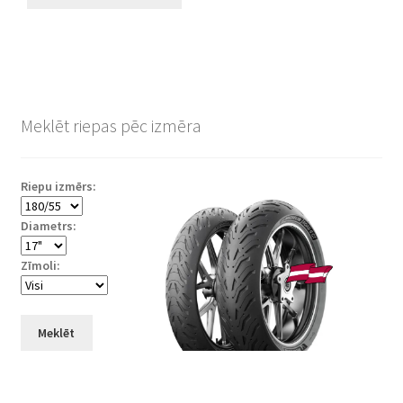
Meklēt riepas pēc izmēra
Riepu izmērs:
Diametrs:
Zīmoli:
Meklēt