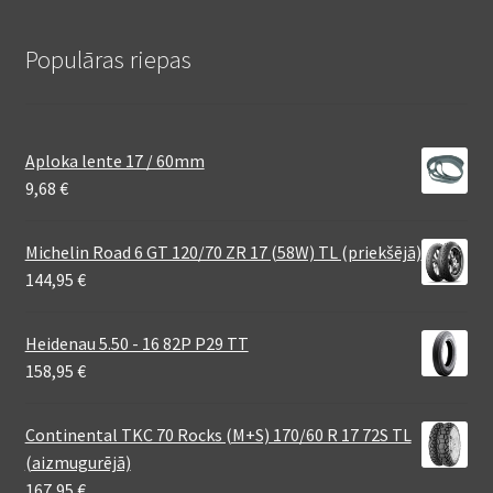
Populāras riepas
Aploka lente 17 / 60mm
9,68
€
Michelin Road 6 GT 120/70 ZR 17 (58W) TL (priekšējā)
144,95
€
Heidenau 5.50 - 16 82P P29 TT
158,95
€
Continental TKC 70 Rocks (M+S) 170/60 R 17 72S TL
(aizmugurējā)
167,95
€