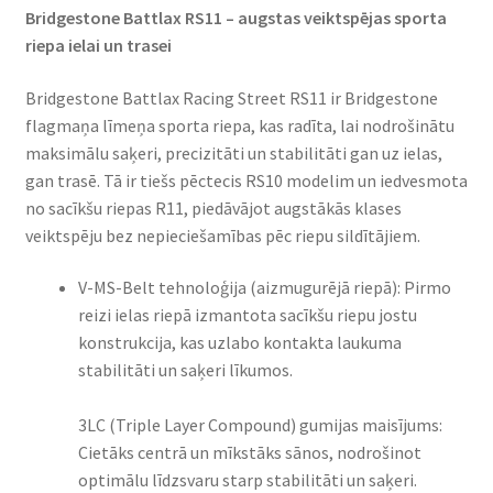
Bridgestone Battlax RS11 – augstas veiktspējas sporta
riepa ielai un trasei​
Bridgestone Battlax Racing Street RS11 ir Bridgestone
flagmaņa līmeņa sporta riepa, kas radīta, lai nodrošinātu
maksimālu saķeri, precizitāti un stabilitāti gan uz ielas,
gan trasē. Tā ir tiešs pēctecis RS10 modelim un iedvesmota
no sacīkšu riepas R11, piedāvājot augstākās klases
veiktspēju bez nepieciešamības pēc riepu sildītājiem.​
V-MS-Belt tehnoloģija (aizmugurējā riepā): Pirmo
reizi ielas riepā izmantota sacīkšu riepu jostu
konstrukcija, kas uzlabo kontakta laukuma
stabilitāti un saķeri līkumos.
3LC (Triple Layer Compound) gumijas maisījums:
Cietāks centrā un mīkstāks sānos, nodrošinot
optimālu līdzsvaru starp stabilitāti un saķeri.