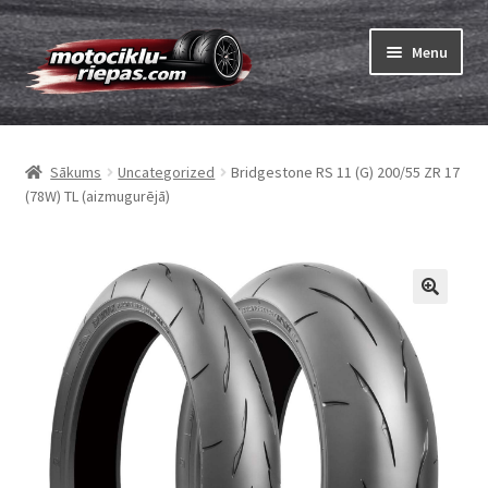
Skip
Skip
Menu
to
to
navigation
content
Expand
Riepas
child
Sākums
Uncategorized
Bridgestone RS 11 (G) 200/55 ZR 17
menu
Expand
Kameras
(78W) TL (aizmugurējā)
child
menu
Pasūtīt
Expand
Viss par riepām
child
menu
Tests
Expand
Zīmoli
child
menu
Kontakti