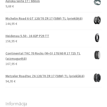
Aploka lente 17 / 60mm
9,68
€
Michelin Road 6 GT 120/70 ZR 17 (58W) TL (priekšējā)
144,95
€
Heidenau 5.50 - 16 82P P29 TT
158,95
€
Continental TKC 70 Rocks (M+S) 170/60 R 17 72S TL
(aizmugurējā)
167,95
€
Metzeler Roadtec Z6 120/70 ZR 17 (58W) TL (priekšējā)
94,95
€
Informācija