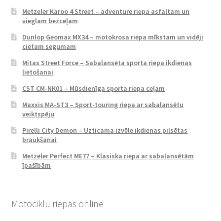
Metzeler Karoo 4 Street – adventure riepa asfaltam un
vieglam bezceļam
Dunlop Geomax MX34 – motokrosa riepa mīkstam un vidēji
cietam segumam
Mitas Street Force – Sabalansēta sporta riepa ikdienas
lietošanai
CST CM-NK01 – Mūsdienīga sporta riepa ceļam
Maxxis MA-ST3 – Sport-touring riepa ar sabalansētu
veiktspēju
Pirelli City Demon – Uzticama izvēle ikdienas pilsētas
braukšanai
Metzeler Perfect ME77 – Klasiska riepa ar sabalansētām
īpašībām
Motociklu riepas online