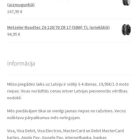
(aizmugurējā)
167,95
€
Metzeler Roadtec Z6 120/70 ZR 17 (58W) TL (priekšējā)
94,95
€
Informācija
Mūsu piegādes laiks uz Latviju ir vidēji 3-4 dienas. 19,95€/1-3 moto
riepas. Visas norādītās cenas ietver Latvijas pievienotās vērtības
nodokli.
Mēs piedāvājam tikai un vienīgi jaunas riepas no ražotnes. Vecos
noliktavu pārpalikumus mēs netirgojam.
Visa, Visa Debit, Visa Electron, MasterCard un Debit MasterCard
kartes, Apple Pay, Google Pay, internetbanka, bankas