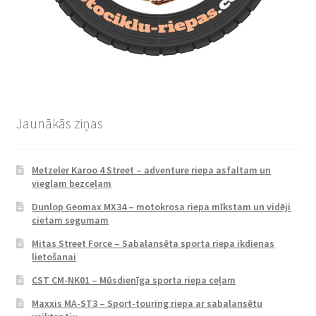
Jaunākās ziņas
Metzeler Karoo 4 Street – adventure riepa asfaltam un
vieglam bezceļam
Dunlop Geomax MX34 – motokrosa riepa mīkstam un vidēji
cietam segumam
Mitas Street Force – Sabalansēta sporta riepa ikdienas
lietošanai
CST CM-NK01 – Mūsdienīga sporta riepa ceļam
Maxxis MA-ST3 – Sport-touring riepa ar sabalansētu