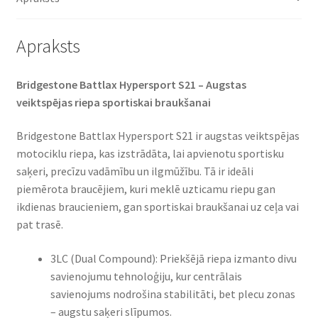
Apraksts
Bridgestone Battlax Hypersport S21 – Augstas
veiktspējas riepa sportiskai braukšanai
Bridgestone Battlax Hypersport S21 ir augstas veiktspējas
motociklu riepa, kas izstrādāta, lai apvienotu sportisku
saķeri, precīzu vadāmību un ilgmūžību. Tā ir ideāli
piemērota braucējiem, kuri meklē uzticamu riepu gan
ikdienas braucieniem, gan sportiskai braukšanai uz ceļa vai
pat trasē.
3LC (Dual Compound): Priekšējā riepa izmanto divu
savienojumu tehnoloģiju, kur centrālais
savienojums nodrošina stabilitāti, bet plecu zonas
– augstu saķeri slīpumos.​