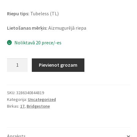
Riepu tips:
Tubeless (TL)
Lietošanas mērķis:
Aizmugurējā riepa
Noliktavā 20 prece/-es
Bridgestone
Pievienot grozam
S
21
190/55
ZR
SKU:
3286340844819
Kategorija:
Uncategorized
17
Birkas:
17
,
Bridgestone
(75W)
TL
(aizmugurējā)
daudzums
Apraksts