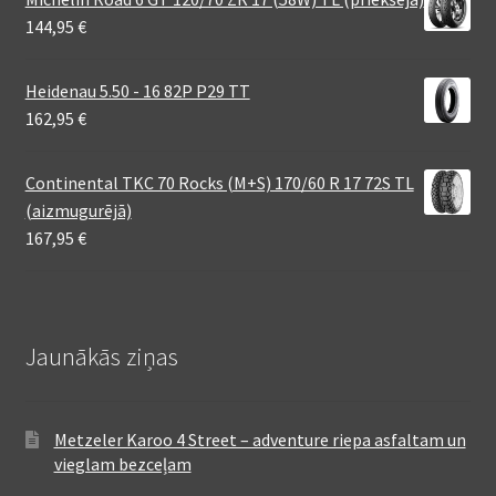
144,95
€
Heidenau 5.50 - 16 82P P29 TT
162,95
€
Continental TKC 70 Rocks (M+S) 170/60 R 17 72S TL
(aizmugurējā)
167,95
€
Jaunākās ziņas
Metzeler Karoo 4 Street – adventure riepa asfaltam un
vieglam bezceļam