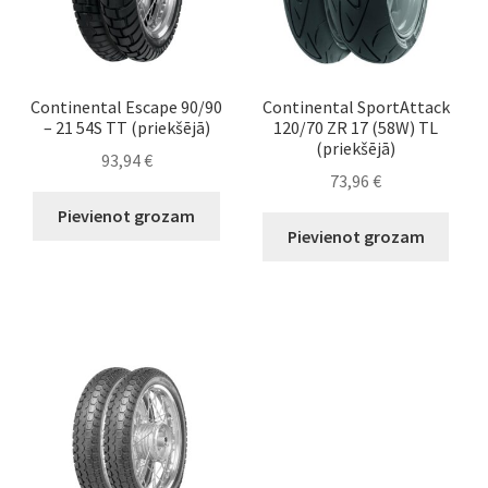
Continental Escape 90/90
Continental SportAttack
– 21 54S TT (priekšējā)
120/70 ZR 17 (58W) TL
(priekšējā)
93,94
€
73,96
€
Pievienot grozam
Pievienot grozam