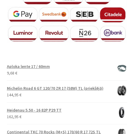
Aploka lente 17 / 60mm
9,68
€
Michelin Road 6 GT 120/70 ZR 17 (58W) TL (priekšējā)
144,95
€
Heidenau 5.50 - 16 82P P29 TT
162,95
€
Continental TKC 70 Rocks (M+S) 170/60 R 17 72S TL