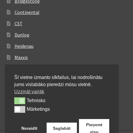
Bridgestone
Continental
CST
Dunlop
Heidenau
Maxxis
Metzeler
Šī vietne izmanto sīkfailus, lai nodrošinātu
Michelin
jums vislabāko pieredzi mūsu vietnē.
Mitas
Uzzināt vairāk
Tehnisks
Tehnisks
Pirelli
Mārketings
Mārketings
Shinko
Pieņemt
Noraidīt
Saglabāt
visu