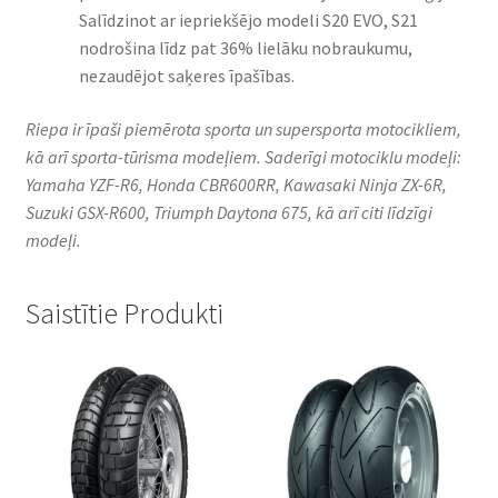
Salīdzinot ar iepriekšējo modeli S20 EVO, S21
nodrošina līdz pat 36% lielāku nobraukumu,
nezaudējot saķeres īpašības.
Riepa ir īpaši piemērota sporta un supersporta motocikliem,
kā arī sporta-tūrisma modeļiem. Saderīgi motociklu modeļi:
Yamaha YZF-R6, Honda CBR600RR, Kawasaki Ninja ZX-6R,
Suzuki GSX-R600, Triumph Daytona 675, kā arī citi līdzīgi
modeļi.
Saistītie Produkti