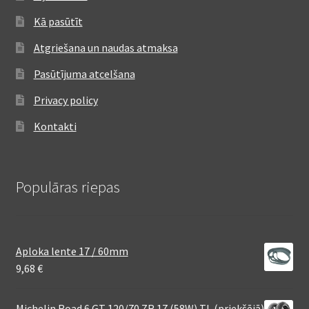
Kā pasūtīt
Atgriešana un naudas atmaksa
Pasūtījuma atcelšana
Privacy policy
Kontakti
Populāras riepas
Aploka lente 17 / 60mm
9,68
€
Michelin Road 6 GT 120/70 ZR 17 (58W) TL (priekšējā)