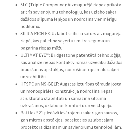
5LC (Triple Compound): Aizmugurējā riepa aprīkota
ar trīs savienojumu tehnoloģiju, kas uzlabo saķeri
dažādos slīpuma leņķos un nodrošina vienmērīgu
nodilumu.​
SILICA RICH EX: Uzlabots silīcija saturs aizmugurējā
riepā, kas palielina saķeri uz mitra seguma un
pagarina riepas mūžu.​
ULTIMAT EYE™: Bridgestone patentētā tehnoloģija,
kas analizē riepas kontaktvirsmas uzvedību dažādos
braukšanas apstākļos, nodrošinot optimālu saķeri
un stabilitāti.​
HTSPC un MS-BELT: Augstas izturības tērauda josta
un monospirāles konstrukcija nodrošina riepas
strukturālo stabilitāti un samazina siltuma
uzkrāšanos, uzlabojot komfortu un veiktspēju.​
Battlax S21 piedāvā ievērojamu saķeri gan sausos,
gan mitros apstākļos, pateicoties uzlabotajam
protektora dizainam un savienojumu tehnoloģijām.