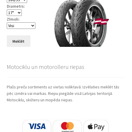
Diametrs:
Zīmoli:
Meklēt
Motociklu un motorolleru riepas
Plašs preču sortiments uz vietas noliktavā. Izvēlaties meklēt tās
pēc izmēra vai markas. Riepu piegāde visā Latvijas teritorijā.
Motociklu, skūteru un mopēda riepas.