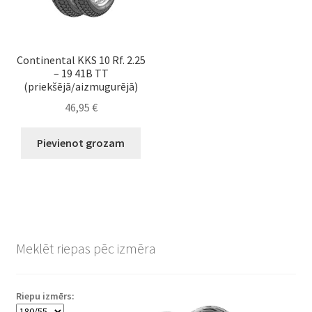
Continental KKS 10 Rf. 2.25
– 19 41B TT
(priekšējā/aizmugurējā)
46,95
€
Pievienot grozam
Meklēt riepas pēc izmēra
Riepu izmērs: