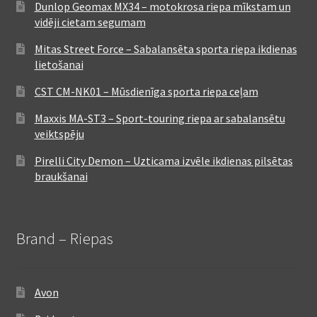
Dunlop Geomax MX34 – motokrosa riepa mīkstam un
vidēji cietam segumam
Mitas Street Force – Sabalansēta sporta riepa ikdienas
lietošanai
CST CM-NK01 – Mūsdienīga sporta riepa ceļam
Maxxis MA-ST3 – Sport-touring riepa ar sabalansētu
veiktspēju
Pirelli City Demon – Uzticama izvēle ikdienas pilsētas
braukšanai
Brand – Riepas
Avon