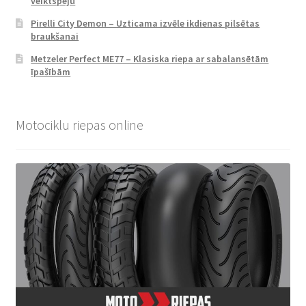
veiktspēju
Pirelli City Demon – Uzticama izvēle ikdienas pilsētas
braukšanai
Metzeler Perfect ME77 – Klasiska riepa ar sabalansētām
īpašībām
Motociklu riepas online