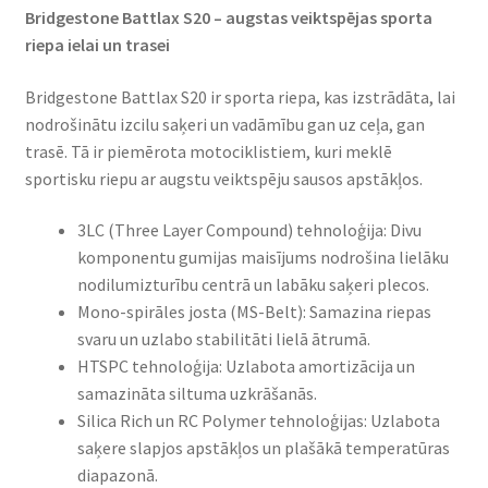
Bridgestone Battlax S20 – augstas veiktspējas sporta
riepa ielai un trasei​
Bridgestone Battlax S20 ir sporta riepa, kas izstrādāta, lai
nodrošinātu izcilu saķeri un vadāmību gan uz ceļa, gan
trasē. Tā ir piemērota motociklistiem, kuri meklē
sportisku riepu ar augstu veiktspēju sausos apstākļos.​
3LC (Three Layer Compound) tehnoloģija: Divu
komponentu gumijas maisījums nodrošina lielāku
nodilumizturību centrā un labāku saķeri plecos.​
Mono-spirāles josta (MS-Belt): Samazina riepas
svaru un uzlabo stabilitāti lielā ātrumā.​
HTSPC tehnoloģija: Uzlabota amortizācija un
samazināta siltuma uzkrāšanās.​
Silica Rich un RC Polymer tehnoloģijas: Uzlabota
saķere slapjos apstākļos un plašākā temperatūras
diapazonā.​