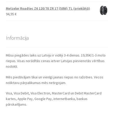
Metzeler Roadtec Z6 120/70 ZR 17 (58W) TL (priekšējā)
94,95
€
Informācija
Mūsu piegādes laiks uz Latviju ir vidēji 3-4 dienas. 19,95€/1-3 moto
riepas. Visas norādītās cenas ietver Latvijas pievienotās vērtības
nodokli.
Mēs piedāvājam tikai un vienīgi jaunas riepas no ražotnes. Vecos
noliktavu pārpalikumus mēs netirgojam.
Visa, Visa Debit, Visa Electron, MasterCard un Debit MasterCard
kartes, Apple Pay, Google Pay, internetbanka, bankas
pārskaitījums.