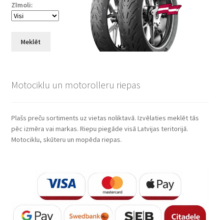
Zīmoli:
Meklēt
Motociklu un motorolleru riepas
Plašs preču sortiments uz vietas noliktavā. Izvēlaties meklēt tās
pēc izmēra vai markas. Riepu piegāde visā Latvijas teritorijā.
Motociklu, skūteru un mopēda riepas.