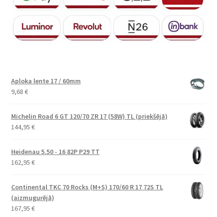
Aploka lente 17 / 60mm
9,68
€
Michelin Road 6 GT 120/70 ZR 17 (58W) TL (priekšējā)
144,95
€
Heidenau 5.50 - 16 82P P29 TT
162,95
€
Continental TKC 70 Rocks (M+S) 170/60 R 17 72S TL
(aizmugurējā)
167,95
€