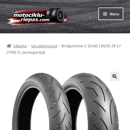
Skip
Skip
Menu
to
to
navigation
content
Expand
Riepas
child
Sākums
Uncategorized
Bridgestone S 20 (W) 190/55 ZR 17
menu
Expand
Kameras
(75W) TL (aizmugurējā)
child
menu
Pasūtīt
Expand
Viss par riepām
child
menu
Tests
Expand
Zīmoli
child
menu
Kontakti