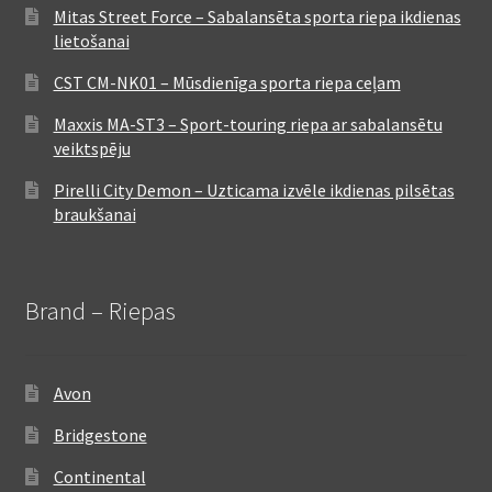
Mitas Street Force – Sabalansēta sporta riepa ikdienas
lietošanai
CST CM-NK01 – Mūsdienīga sporta riepa ceļam
Maxxis MA-ST3 – Sport-touring riepa ar sabalansētu
veiktspēju
Pirelli City Demon – Uzticama izvēle ikdienas pilsētas
braukšanai
Brand – Riepas
Avon
Bridgestone
Continental