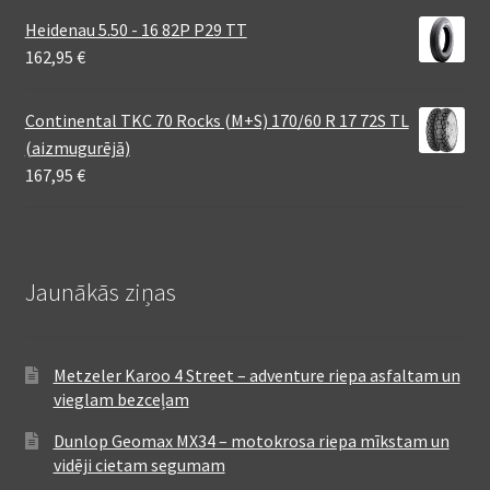
Heidenau 5.50 - 16 82P P29 TT
162,95
€
Continental TKC 70 Rocks (M+S) 170/60 R 17 72S TL
(aizmugurējā)
167,95
€
Jaunākās ziņas
Metzeler Karoo 4 Street – adventure riepa asfaltam un
vieglam bezceļam
Dunlop Geomax MX34 – motokrosa riepa mīkstam un
vidēji cietam segumam