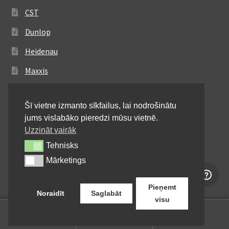
CST
Dunlop
Heidenau
Maxxis
Metzeler
Šī vietne izmanto sīkfailus, lai nodrošinātu
Michelin
jums vislabāko pieredzi mūsu vietnē.
Mitas
Uzzināt vairāk
Tehnisks
Tehnisks
Pirelli
Mārketings
Mārketings
Shinko
Pieņemt
Noraidīt
Saglabāt
visu
0
Meklēt:
Meklēt