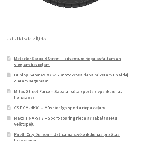
Jaunākās ziņas
Metzeler Karoo 4 Street – adventure riepa asfaltam un
vieglam bezceļam
Dunlop Geomax MX34 – motokrosa riepa mīkstam un vidēji
cietam segumam
Mitas Street Force – Sabalansēta sporta riepa ikdienas
lietošanai
CST CM-NK01 – Mūsdienīga sporta riepa ceļam
Maxxis MA-ST3 – Sport-touring riepa ar sabalansētu
veiktspēju
Pirelli City Demon – Uzticama izvēle ikdienas pilsētas
braukšanai