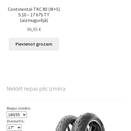
Continental TKC 80 (M+S)
5.10 – 17 67S TT
(aizmugurējā)
96,95
€
Pievienot grozam
Meklēt riepas pēc izmēra
Riepu izmērs:
Diametrs: