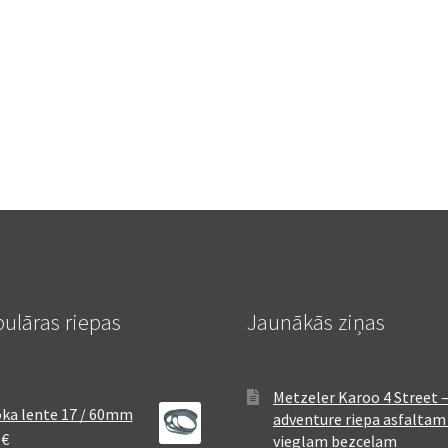
ulāras riepas
Jaunākās ziņas
Metzeler Karoo 4 Street 
ka lente 17 / 60mm
adventure riepa asfaltam
8
€
vieglam bezceļam