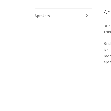
Ap
Apraksts
Brid
trase
Brid
izci
moto
apst