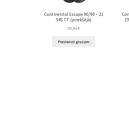
Continental Escape 90/90 – 21
Con
54S TT (priekšējā)
ZR
93,94
€
Pievienot grozam