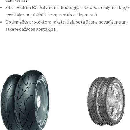
uzkrāšanās.​
Silica Rich un RC Polymer tehnoloģijas: Uzlabota saķere slapjo
apstākļos un plašākā temperatūras diapazonā.​
Optimizēts protektora raksts: Uzlabota ūdens novadīšana un
saķere dažādos apstākļos.