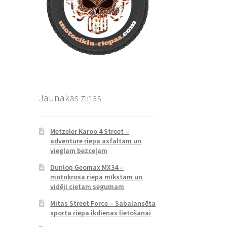
Jaunākās ziņas
Metzeler Karoo 4 Street –
adventure riepa asfaltam un
vieglam bezceļam
Dunlop Geomax MX34 –
motokrosa riepa mīkstam un
vidēji cietam segumam
Mitas Street Force – Sabalansēta
sporta riepa ikdienas lietošanai