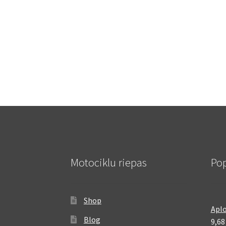
Motociklu riepas
Pop
Shop
Aplo
Blog
9,6