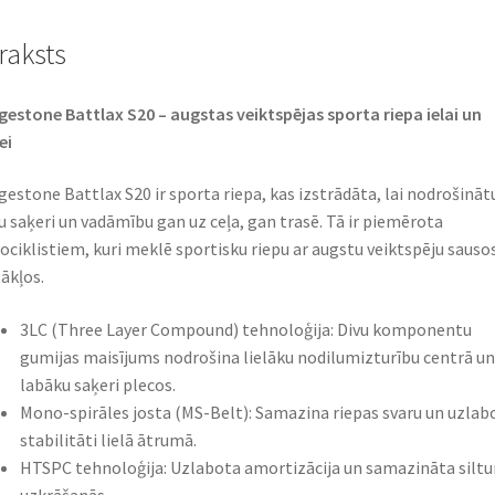
raksts
gestone Battlax S20 – augstas veiktspējas sporta riepa ielai un
i​
gestone Battlax S20 ir sporta riepa, kas izstrādāta, lai nodrošināt
lu saķeri un vadāmību gan uz ceļa, gan trasē. Tā ir piemērota
ciklistiem, kuri meklē sportisku riepu ar augstu veiktspēju sauso
ākļos.​
3LC (Three Layer Compound) tehnoloģija: Divu komponentu
gumijas maisījums nodrošina lielāku nodilumizturību centrā un
labāku saķeri plecos.​
Mono-spirāles josta (MS-Belt): Samazina riepas svaru un uzlab
stabilitāti lielā ātrumā.​
HTSPC tehnoloģija: Uzlabota amortizācija un samazināta silt