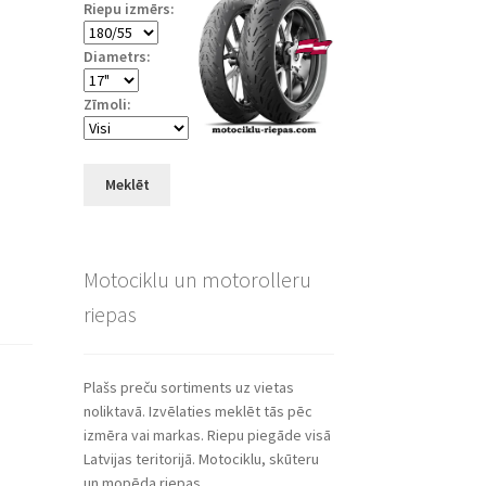
Riepu izmērs:
Diametrs:
Zīmoli:
Meklēt
Motociklu un motorolleru
riepas
Plašs preču sortiments uz vietas
noliktavā. Izvēlaties meklēt tās pēc
izmēra vai markas. Riepu piegāde visā
Latvijas teritorijā. Motociklu, skūteru
un mopēda riepas.