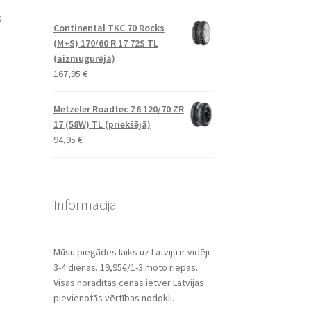
s
Continental TKC 70 Rocks
(M+S) 170/60 R 17 72S TL
(aizmugurējā)
167,95
€
Metzeler Roadtec Z6 120/70 ZR
17 (58W) TL (priekšējā)
94,95
€
Informācija
Mūsu piegādes laiks uz Latviju ir vidēji
3-4 dienas. 19,95€/1-3 moto riepas.
Visas norādītās cenas ietver Latvijas
pievienotās vērtības nodokli.