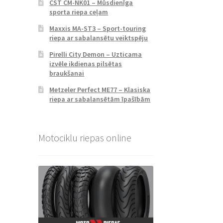
CST CM-NK01 – Mūsdienīga
sporta riepa ceļam
Maxxis MA-ST3 – Sport-touring
riepa ar sabalansētu veiktspēju
Pirelli City Demon – Uzticama
izvēle ikdienas pilsētas
braukšanai
Metzeler Perfect ME77 – Klasiska
riepa ar sabalansētām īpašībām
Motociklu riepas online