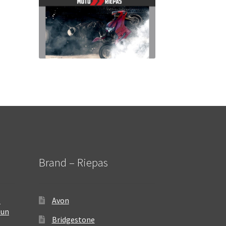
Brand – Riepas
–
Avon
 un
Bridgestone