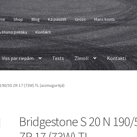
me
Shop
Blog
Kā pasūtīt
Grozs
Mans konts
vātuma politika
Kontakti
Viss par riepām
Tests
Zīmoli
Kontakti
190/50 ZR 17 (73W) TL (aizmugurējā)
Bridgestone S 20 N 190/
ZR 17 (73W) TL