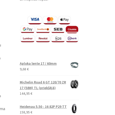
u
s
Aploka lente 17 / 60mm
9,68
€
Michelin Road 6 GT 120/70 ZR
17 (58W) TL (priekšējā)
144,95
€
o
Heidenau 5.50 - 16 82P P29 TT
uma
158,95
€