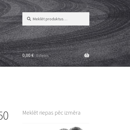
Meklēt:
Meklēt
0,00
€
0 items
50
Meklēt riepas pēc izmēra