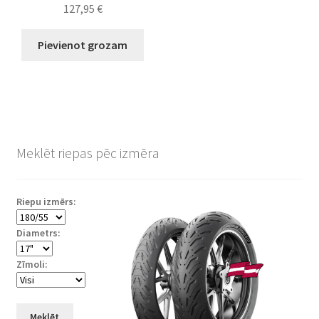
127,95
€
Pievienot grozam
Meklēt riepas pēc izmēra
Riepu izmērs:
Diametrs:
Zīmoli:
Meklēt