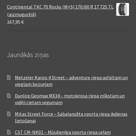
Continental TKC 70 Rocks (M+S) 170/60 R 17 72S TL
(aizmugurējā)
167,95
€
Jaunākās ziņas
Metzeler Karoo 4 Street – adventure riepa asfaltam un
vieglam bezceļam
Dunlop Geomax MX34 – motokrosa riepa mīkstam un
vidēji cietam segumam
Mitas Street Force – Sabalansēta sporta riepa ikdienas
lietošanai
CST CM-NK01 – Mūsdienīga sporta riepa ceļam