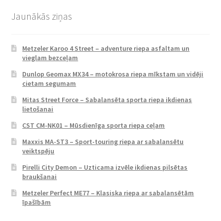
Jaunākās ziņas
Metzeler Karoo 4 Street – adventure riepa asfaltam un
vieglam bezceļam
Dunlop Geomax MX34 – motokrosa riepa mīkstam un vidēji
cietam segumam
Mitas Street Force – Sabalansēta sporta riepa ikdienas
lietošanai
CST CM-NK01 – Mūsdienīga sporta riepa ceļam
Maxxis MA-ST3 – Sport-touring riepa ar sabalansētu
veiktspēju
Pirelli City Demon – Uzticama izvēle ikdienas pilsētas
braukšanai
Metzeler Perfect ME77 – Klasiska riepa ar sabalansētām
īpašībām