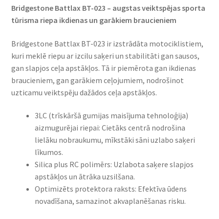
Bridgestone Battlax BT-023 – augstas veiktspējas sporta
tūrisma riepa ikdienas un garākiem braucieniem​
Bridgestone Battlax BT-023 ir izstrādāta motociklistiem,
kuri meklē riepu ar izcilu saķeri un stabilitāti gan sausos,
gan slapjos ceļa apstākļos. Tā ir piemērota gan ikdienas
braucieniem, gan garākiem ceļojumiem, nodrošinot
uzticamu veiktspēju dažādos ceļa apstākļos.​
3LC (trīskāršā gumijas maisījuma tehnoloģija)
aizmugurējai riepai: Cietāks centrā nodrošina
lielāku nobraukumu, mīkstāki sāni uzlabo saķeri
līkumos.​
Silica plus RC polimērs: Uzlabota saķere slapjos
apstākļos un ātrāka uzsilšana.​
Optimizēts protektora raksts: Efektīva ūdens
novadīšana, samazinot akvaplanēšanas risku.​