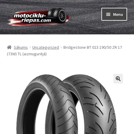
Skip
Skip
Menu
to
to
navigation
content
Expand
Riepas
child
Sākums
Uncategorized
Bridgestone BT 023 190/50 ZR 17
menu
Expand
Kameras
(73W) TL (aizmugurējā)
child
menu
Pasūtīt
Expand
Viss par riepām
child
menu
Tests
Expand
Zīmoli
child
menu
Kontakti