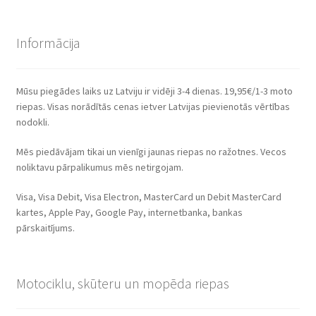
Informācija
Mūsu piegādes laiks uz Latviju ir vidēji 3-4 dienas. 19,95€/1-3 moto
riepas. Visas norādītās cenas ietver Latvijas pievienotās vērtības
nodokli.
Mēs piedāvājam tikai un vienīgi jaunas riepas no ražotnes. Vecos
noliktavu pārpalikumus mēs netirgojam.
Visa, Visa Debit, Visa Electron, MasterCard un Debit MasterCard
kartes, Apple Pay, Google Pay, internetbanka, bankas
pārskaitījums.
Motociklu, skūteru un mopēda riepas