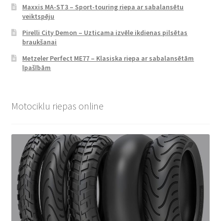
Maxxis MA-ST3 – Sport-touring riepa ar sabalansētu
veiktspēju
Pirelli City Demon – Uzticama izvēle ikdienas pilsētas
braukšanai
Metzeler Perfect ME77 – Klasiska riepa ar sabalansētām
īpašībām
Motociklu riepas online