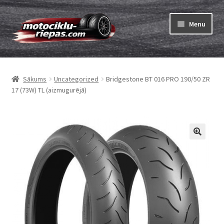
Skip
Skip
Menu
to
to
navigation
content
Expand
Riepas
child
Sākums
Uncategorized
Bridgestone BT 016 PRO 190/50 ZR
menu
Expand
Kameras
17 (73W) TL (aizmugurējā)
child
menu
Pasūtīt
Expand
Viss par riepām
child
menu
Tests
Expand
Zīmoli
child
menu
Kontakti