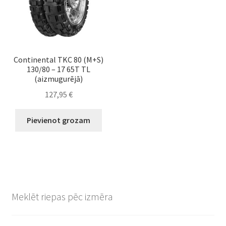
Continental TKC 80 (M+S)
130/80 – 17 65T TL
(aizmugurējā)
127,95
€
Pievienot grozam
Meklēt riepas pēc izmēra