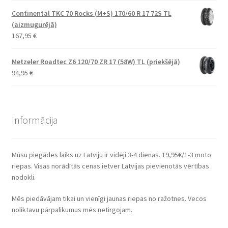
Continental TKC 70 Rocks (M+S) 170/60 R 17 72S TL
(aizmugurējā)
167,95
€
Metzeler Roadtec Z6 120/70 ZR 17 (58W) TL (priekšējā)
94,95
€
Informācija
Mūsu piegādes laiks uz Latviju ir vidēji 3-4 dienas. 19,95€/1-3 moto
riepas. Visas norādītās cenas ietver Latvijas pievienotās vērtības
nodokli.
Mēs piedāvājam tikai un vienīgi jaunas riepas no ražotnes. Vecos
noliktavu pārpalikumus mēs netirgojam.