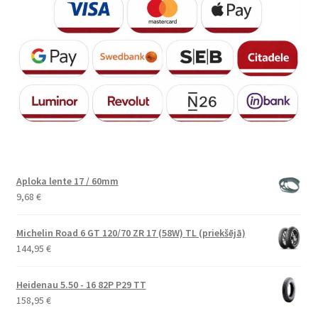
Aploka lente 17 / 60mm
9,68
€
Michelin Road 6 GT 120/70 ZR 17 (58W) TL (priekšējā)
144,95
€
Heidenau 5.50 - 16 82P P29 TT
158,95
€