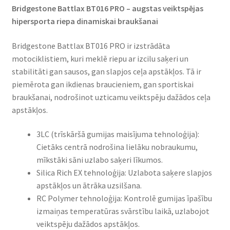
Bridgestone Battlax BT016 PRO – augstas veiktspējas
hipersporta riepa dinamiskai braukšanai​
Bridgestone Battlax BT016 PRO ir izstrādāta
motociklistiem, kuri meklē riepu ar izcilu saķeri un
stabilitāti gan sausos, gan slapjos ceļa apstākļos. Tā ir
piemērota gan ikdienas braucieniem, gan sportiskai
braukšanai, nodrošinot uzticamu veiktspēju dažādos ceļa
apstākļos.​
3LC (trīskāršā gumijas maisījuma tehnoloģija):
Cietāks centrā nodrošina lielāku nobraukumu,
mīkstāki sāni uzlabo saķeri līkumos.​
Silica Rich EX tehnoloģija: Uzlabota saķere slapjos
apstākļos un ātrāka uzsilšana.​
RC Polymer tehnoloģija: Kontrolē gumijas īpašību
izmaiņas temperatūras svārstību laikā, uzlabojot
veiktspēju dažādos apstākļos.​