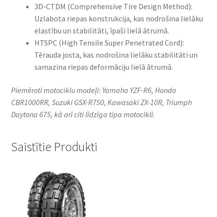
3D-CTDM (Comprehensive Tire Design Method):
Uzlabota riepas konstrukcija, kas nodrošina lielāku
elastību un stabilitāti, īpaši lielā ātrumā.​
HTSPC (High Tensile Super Penetrated Cord):
Tērauda josta, kas nodrošina lielāku stabilitāti un
samazina riepas deformāciju lielā ātrumā.​
Piemēroti motociklu modeļi: Yamaha YZF-R6, Honda
CBR1000RR, Suzuki GSX-R750, Kawasaki ZX-10R, Triumph
Daytona 675, kā arī citi līdzīga tipa motocikli.​
Saistītie Produkti