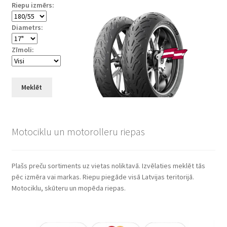
Riepu izmērs:
Diametrs:
Zīmoli:
Meklēt
Motociklu un motorolleru riepas
Plašs preču sortiments uz vietas noliktavā. Izvēlaties meklēt tās
pēc izmēra vai markas. Riepu piegāde visā Latvijas teritorijā.
Motociklu, skūteru un mopēda riepas.