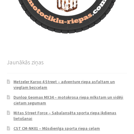
Jaunākās ziņas
Metzeler Karoo 4 Street – adventure riepa asfaltam un
vieglam bezceļam
Dunlop Geomax MX34 – motokrosa riepa mīkstam un vidēji
cietam segumam
Mitas Street Force – Sabalansēta sporta riepa ikdienas
lietošanai
CST CM-NK01 – Mūsdienīga sporta riepa ceļam