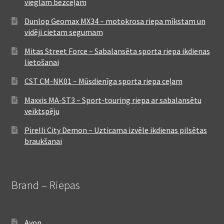
vieglam bezceļam
Dunlop Geomax MX34 – motokrosa riepa mīkstam un
vidēji cietam segumam
Mitas Street Force – Sabalansēta sporta riepa ikdienas
lietošanai
CST CM-NK01 – Mūsdienīga sporta riepa ceļam
Maxxis MA-ST3 – Sport-touring riepa ar sabalansētu
veiktspēju
Pirelli City Demon – Uzticama izvēle ikdienas pilsētas
braukšanai
Brand – Riepas
Avon