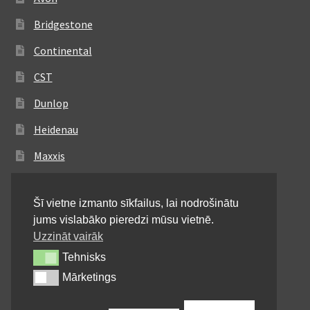
Bridgestone
Continental
CST
Dunlop
Heidenau
Maxxis
Metzeler
Šī vietne izmanto sīkfailus, lai nodrošinātu
Michelin
jums vislabāko pieredzi mūsu vietnē.
Mitas
Uzzināt vairāk
Tehnisks
Tehnisks
Pirelli
Mārketings
Mārketings
Shinko