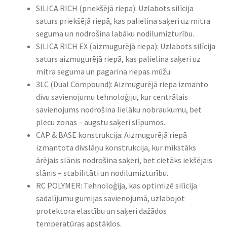
SILICA RICH (priekšējā riepa): Uzlabots silīcija
saturs priekšējā riepā, kas palielina saķeri uz mitra
seguma un nodrošina labāku nodilumizturību.​
SILICA RICH EX (aizmugurējā riepa): Uzlabots silīcija
saturs aizmugurējā riepā, kas palielina saķeri uz
mitra seguma un pagarina riepas mūžu.​
3LC (Dual Compound): Aizmugurējā riepa izmanto
divu savienojumu tehnoloģiju, kur centrālais
savienojums nodrošina lielāku nobraukumu, bet
plecu zonas – augstu saķeri slīpumos.​
CAP & BASE konstrukcija: Aizmugurējā riepā
izmantota divslāņu konstrukcija, kur mīkstāks
ārējais slānis nodrošina saķeri, bet cietāks iekšējais
slānis – stabilitāti un nodilumizturību.​
RC POLYMER: Tehnoloģija, kas optimizē silīcija
sadalījumu gumijas savienojumā, uzlabojot
protektora elastību un saķeri dažādos
temperatūras apstākļos.​