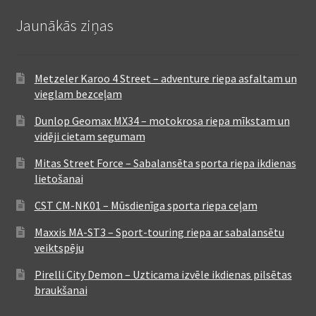
Jaunākās ziņas
Metzeler Karoo 4 Street – adventure riepa asfaltam un
vieglam bezceļam
Dunlop Geomax MX34 – motokrosa riepa mīkstam un
vidēji cietam segumam
Mitas Street Force – Sabalansēta sporta riepa ikdienas
lietošanai
CST CM-NK01 – Mūsdienīga sporta riepa ceļam
Maxxis MA-ST3 – Sport-touring riepa ar sabalansētu
veiktspēju
Pirelli City Demon – Uzticama izvēle ikdienas pilsētas
braukšanai