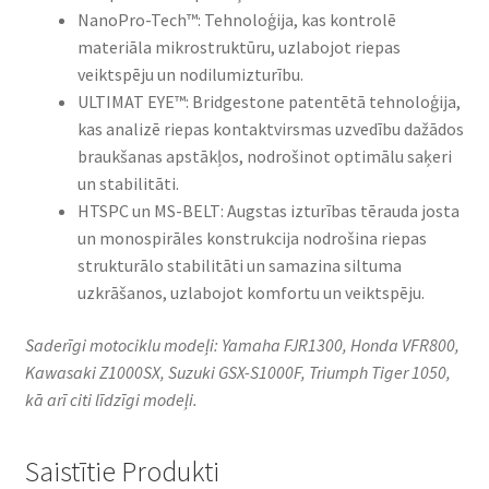
NanoPro-Tech™: Tehnoloģija, kas kontrolē
materiāla mikrostruktūru, uzlabojot riepas
veiktspēju un nodilumizturību.​
ULTIMAT EYE™: Bridgestone patentētā tehnoloģija,
kas analizē riepas kontaktvirsmas uzvedību dažādos
braukšanas apstākļos, nodrošinot optimālu saķeri
un stabilitāti.​
HTSPC un MS-BELT: Augstas izturības tērauda josta
un monospirāles konstrukcija nodrošina riepas
strukturālo stabilitāti un samazina siltuma
uzkrāšanos, uzlabojot komfortu un veiktspēju.​
Saderīgi motociklu modeļi: Yamaha FJR1300, Honda VFR800,
Kawasaki Z1000SX, Suzuki GSX-S1000F, Triumph Tiger 1050,
kā arī citi līdzīgi modeļi.
Saistītie Produkti