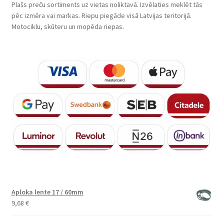
Plašs preču sortiments uz vietas noliktavā. Izvēlaties meklēt tās
pēc izmēra vai markas. Riepu piegāde visā Latvijas teritorijā.
Motociklu, skūteru un mopēda riepas.
Aploka lente 17 / 60mm
9,68
€