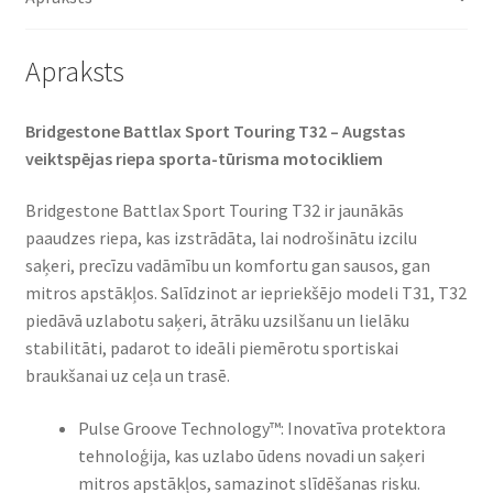
Apraksts
Bridgestone Battlax Sport Touring T32 – Augstas
veiktspējas riepa sporta-tūrisma motocikliem​
Bridgestone Battlax Sport Touring T32 ir jaunākās
paaudzes riepa, kas izstrādāta, lai nodrošinātu izcilu
saķeri, precīzu vadāmību un komfortu gan sausos, gan
mitros apstākļos. Salīdzinot ar iepriekšējo modeli T31, T32
piedāvā uzlabotu saķeri, ātrāku uzsilšanu un lielāku
stabilitāti, padarot to ideāli piemērotu sportiskai
braukšanai uz ceļa un trasē.​
Pulse Groove Technology™: Inovatīva protektora
tehnoloģija, kas uzlabo ūdens novadi un saķeri
mitros apstākļos, samazinot slīdēšanas risku.​