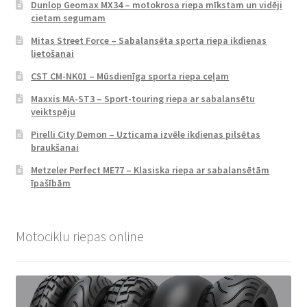
Dunlop Geomax MX34 – motokrosa riepa mīkstam un vidēji
cietam segumam
Mitas Street Force – Sabalansēta sporta riepa ikdienas
lietošanai
CST CM-NK01 – Mūsdienīga sporta riepa ceļam
Maxxis MA-ST3 – Sport-touring riepa ar sabalansētu
veiktspēju
Pirelli City Demon – Uzticama izvēle ikdienas pilsētas
braukšanai
Metzeler Perfect ME77 – Klasiska riepa ar sabalansētām
īpašībām
Motociklu riepas online