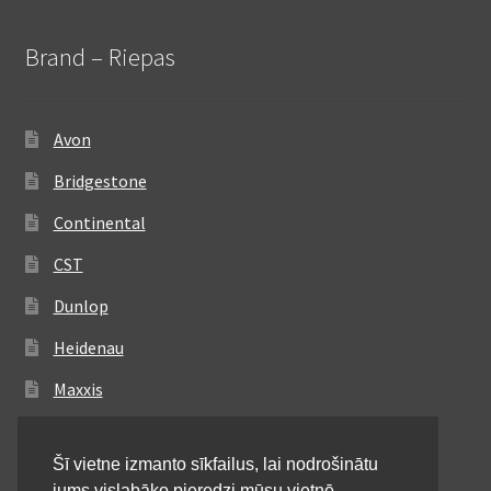
Brand – Riepas
Avon
Bridgestone
Continental
CST
Dunlop
Heidenau
Maxxis
Metzeler
Šī vietne izmanto sīkfailus, lai nodrošinātu
Michelin
jums vislabāko pieredzi mūsu vietnē.