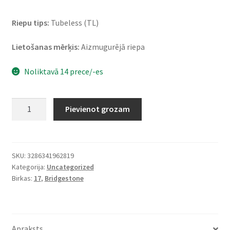
Riepu tips:
Tubeless (TL)
Lietošanas mērķis:
Aizmugurējā riepa
Noliktavā 14 prece/-es
Bridgestone
Pievienot grozam
T
32
170/60
ZR
SKU:
3286341962819
Kategorija:
Uncategorized
17
Birkas:
17
,
Bridgestone
(72W)
TL
(aizmugurējā)
daudzums
Apraksts