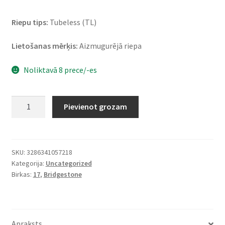
Riepu tips:
Tubeless (TL)
Lietošanas mērķis:
Aizmugurējā riepa
Noliktavā 8 prece/-es
Bridgestone
Pievienot grozam
A
41
170/60
ZR
SKU:
3286341057218
Kategorija:
Uncategorized
17
Birkas:
17
,
Bridgestone
72W
TL
(aizmugurējā)
daudzums
Apraksts