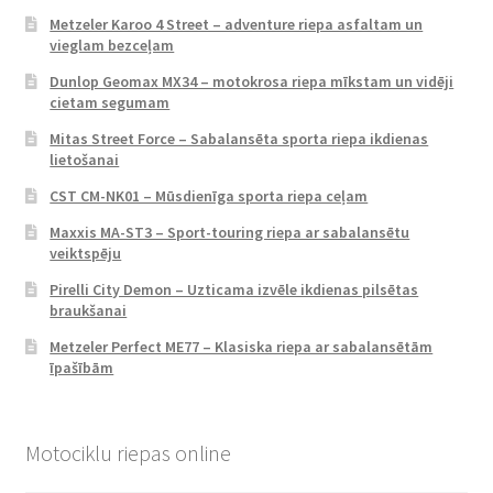
Metzeler Karoo 4 Street – adventure riepa asfaltam un
vieglam bezceļam
Dunlop Geomax MX34 – motokrosa riepa mīkstam un vidēji
cietam segumam
Mitas Street Force – Sabalansēta sporta riepa ikdienas
lietošanai
CST CM-NK01 – Mūsdienīga sporta riepa ceļam
Maxxis MA-ST3 – Sport-touring riepa ar sabalansētu
veiktspēju
Pirelli City Demon – Uzticama izvēle ikdienas pilsētas
braukšanai
Metzeler Perfect ME77 – Klasiska riepa ar sabalansētām
īpašībām
Motociklu riepas online