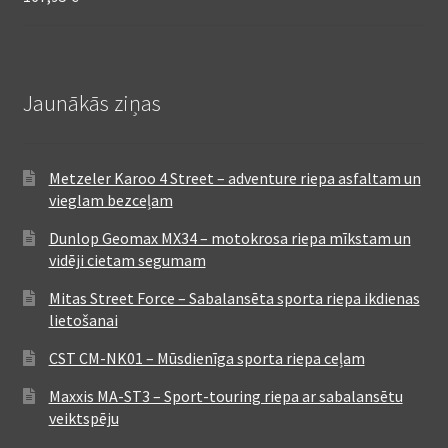
Jaunākās ziņas
Metzeler Karoo 4 Street – adventure riepa asfaltam un
vieglam bezceļam
Dunlop Geomax MX34 – motokrosa riepa mīkstam un
vidēji cietam segumam
Mitas Street Force – Sabalansēta sporta riepa ikdienas
lietošanai
CST CM-NK01 – Mūsdienīga sporta riepa ceļam
Maxxis MA-ST3 – Sport-touring riepa ar sabalansētu
veiktspēju