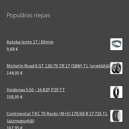
Populāras riepas
Aploka lente 17 / 60mm
9,68
€
Michelin Road 6 GT 120/70 ZR 17 (58W) TL (priekšējā)
144,95
€
Heidenau 5.50 - 16 82P P29 TT
158,95
€
Continental TKC 70 Rocks (M+S) 170/60 R 17 72S TL
(aizmugurējā)
167,95
€