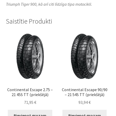
Triumph Tiger 900, kā arī citi līdzīga tipa motocikli.​
Saistītie Produkti
Continental Escape 2.75 –
Continental Escape 90/90
21 45S TT (priekšējā)
– 21 54S TT (priekšējā)
71,95
€
93,94
€
Pievienot grozam
Pievienot grozam