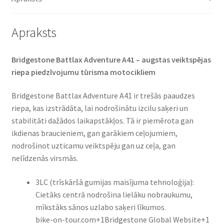
Apraksts
Bridgestone Battlax Adventure A41 – augstas veiktspējas
riepa piedzīvojumu tūrisma motocikliem​
Bridgestone Battlax Adventure A41 ir trešās paaudzes
riepa, kas izstrādāta, lai nodrošinātu izcilu saķeri un
stabilitāti dažādos laikapstākļos. Tā ir piemērota gan
ikdienas braucieniem, gan garākiem ceļojumiem,
nodrošinot uzticamu veiktspēju gan uz ceļa, gan
nelīdzenās virsmās.​
3LC (trīskāršā gumijas maisījuma tehnoloģija):
Cietāks centrā nodrošina lielāku nobraukumu,
mīkstāks sānos uzlabo saķeri līkumos.​
bike-on-tour.com+1Bridgestone Global Website+1