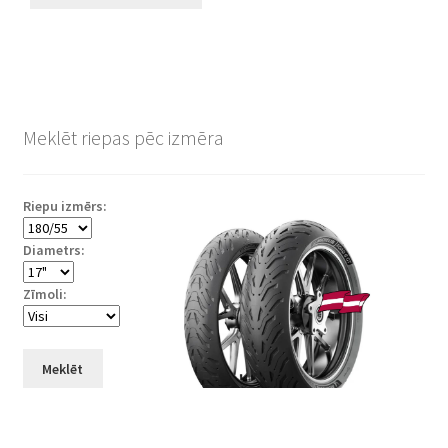
Meklēt riepas pēc izmēra
Riepu izmērs:
Diametrs:
Zīmoli:
Meklēt