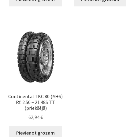
Continental TKC 80 (M+S)
Rf. 2.50 – 21 48S TT
(priekšējā)
62,94
€
Pievienot grozam