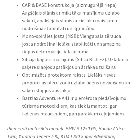
CAP & BASE konstrukcija (aizmugurējā riepa):
Augšējais slānis ar mīkstāku maisījumu uzlabo
saķeri, apakšējais slānis ar cietāku maisījumu
nodrošina stabilitāti un ilgmūžību.​
Mono-spirāles josta (MSB): Viengabala tērauda
josta nodrošina lielāku stabilitāti un samazina
riepas deformāciju lielā ātrumā.​
Silīcija bagāts maisījums (Silica Rich EX): Uzlabota
saķere slapjos apstākļos un ātrāka uzsilšana.​
Optimizēts protektora raksts: Lielāks rievas
proporcijas plecu zonā uzlabo ūdens novadīšanu un
saķeri slapjos apstākļos.​
Battlax Adventure A41 ir piemērota piedzīvojumu
tūrisma motocikliem, kas tiek izmantoti gan
ikdienas braucieniem, gan garākiem ceļojumiem.
Piemēroti motociklu modeļi: BMW R 1250 GS, Honda Africa
Twin, Yamaha Tenere 700, KTM 1290 Super Adventure,