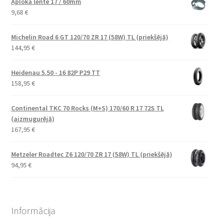
Aploka lente 17 / 60mm
9,68
€
Michelin Road 6 GT 120/70 ZR 17 (58W) TL (priekšējā)
144,95
€
Heidenau 5.50 - 16 82P P29 TT
158,95
€
Continental TKC 70 Rocks (M+S) 170/60 R 17 72S TL
(aizmugurējā)
167,95
€
Metzeler Roadtec Z6 120/70 ZR 17 (58W) TL (priekšējā)
94,95
€
Informācija