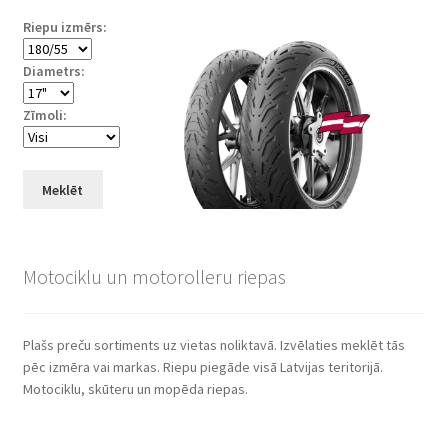
Riepu izmērs:
Diametrs:
Zīmoli:
Meklēt
Motociklu un motorolleru riepas
Plašs preču sortiments uz vietas noliktavā. Izvēlaties meklēt tās
pēc izmēra vai markas. Riepu piegāde visā Latvijas teritorijā.
Motociklu, skūteru un mopēda riepas.