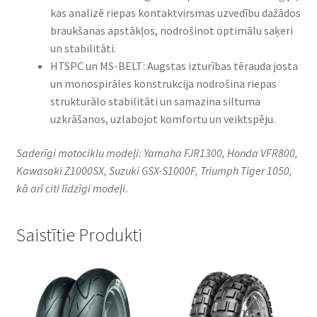
kas analizē riepas kontaktvirsmas uzvedību dažādos
braukšanas apstākļos, nodrošinot optimālu saķeri
un stabilitāti.​
HTSPC un MS-BELT: Augstas izturības tērauda josta
un monospirāles konstrukcija nodrošina riepas
strukturālo stabilitāti un samazina siltuma
uzkrāšanos, uzlabojot komfortu un veiktspēju.​
Saderīgi motociklu modeļi: Yamaha FJR1300, Honda VFR800,
Kawasaki Z1000SX, Suzuki GSX-S1000F, Triumph Tiger 1050,
kā arī citi līdzīgi modeļi.
Saistītie Produkti