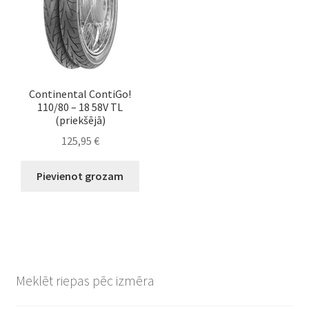
Continental ContiGo!
110/80 – 18 58V TL
(priekšējā)
125,95
€
Pievienot grozam
Meklēt riepas pēc izmēra