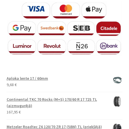
Aploka lente 17 / 60mm
9,68
€
Continental TKC 70 Rocks (M+S) 170/60 R 17 72S TL
(aizmugurējā)
167,95
€
Metzeler Roadtec Z6 120/70 ZR 17 (58W) TL (priekšējā)