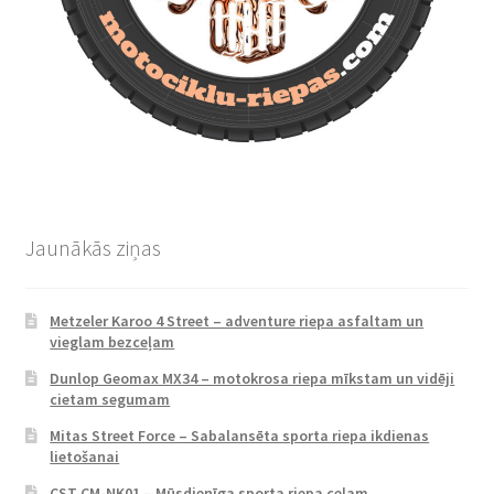
Jaunākās ziņas
Metzeler Karoo 4 Street – adventure riepa asfaltam un
vieglam bezceļam
Dunlop Geomax MX34 – motokrosa riepa mīkstam un vidēji
cietam segumam
Mitas Street Force – Sabalansēta sporta riepa ikdienas
lietošanai
CST CM-NK01 – Mūsdienīga sporta riepa ceļam