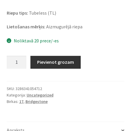
Riepu tips:
Tubeless (TL)
Lietošanas mērķis:
Aizmugurējā riepa
Noliktavā 20 prece/-es
Bridgestone
Pievienot grozam
T
31
160/70
ZR
SKU:
3286341054712
Kategorija:
Uncategorized
17
Birkas:
17
,
Bridgestone
(73W)
TL
(aizmugurējā)
daudzums
Apraksts