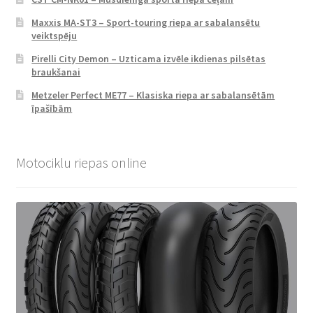
Maxxis MA-ST3 – Sport-touring riepa ar sabalansētu
veiktspēju
Pirelli City Demon – Uzticama izvēle ikdienas pilsētas
braukšanai
Metzeler Perfect ME77 – Klasiska riepa ar sabalansētām
īpašībām
Motociklu riepas online