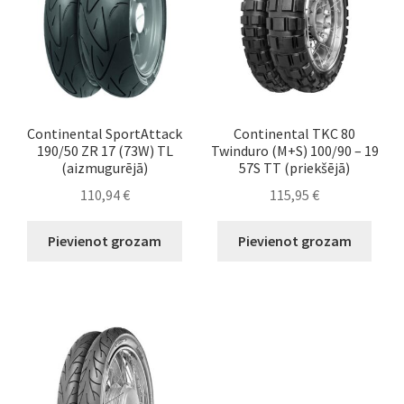
Continental SportAttack
Continental TKC 80
190/50 ZR 17 (73W) TL
Twinduro (M+S) 100/90 – 19
(aizmugurējā)
57S TT (priekšējā)
110,94
€
115,95
€
Pievienot grozam
Pievienot grozam