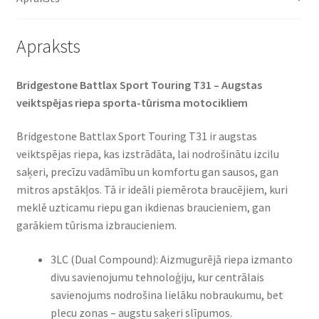
Apraksts
Bridgestone Battlax Sport Touring T31 – Augstas
veiktspējas riepa sporta-tūrisma motocikliem​
Bridgestone Battlax Sport Touring T31 ir augstas
veiktspējas riepa, kas izstrādāta, lai nodrošinātu izcilu
saķeri, precīzu vadāmību un komfortu gan sausos, gan
mitros apstākļos. Tā ir ideāli piemērota braucējiem, kuri
meklē uzticamu riepu gan ikdienas braucieniem, gan
garākiem tūrisma izbraucieniem.​
3LC (Dual Compound): Aizmugurējā riepa izmanto
divu savienojumu tehnoloģiju, kur centrālais
savienojums nodrošina lielāku nobraukumu, bet
plecu zonas – augstu saķeri slīpumos.​