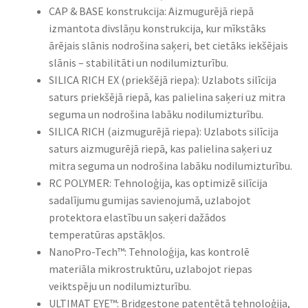
CAP & BASE konstrukcija: Aizmugurējā riepā
izmantota divslāņu konstrukcija, kur mīkstāks
ārējais slānis nodrošina saķeri, bet cietāks iekšējais
slānis – stabilitāti un nodilumizturību.​
SILICA RICH EX (priekšējā riepa): Uzlabots silīcija
saturs priekšējā riepā, kas palielina saķeri uz mitra
seguma un nodrošina labāku nodilumizturību.​
SILICA RICH (aizmugurējā riepa): Uzlabots silīcija
saturs aizmugurējā riepā, kas palielina saķeri uz
mitra seguma un nodrošina labāku nodilumizturību.​
RC POLYMER: Tehnoloģija, kas optimizē silīcija
sadalījumu gumijas savienojumā, uzlabojot
protektora elastību un saķeri dažādos
temperatūras apstākļos.​
NanoPro-Tech™: Tehnoloģija, kas kontrolē
materiāla mikrostruktūru, uzlabojot riepas
veiktspēju un nodilumizturību.​
ULTIMAT EYE™: Bridgestone patentētā tehnoloģija,