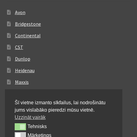
Avon
Bridgestone
Continental
CST
Dunlop
Heidenau
Maxxis
Metzeler
Šī vietne izmanto sīkfailus, lai nodrošinātu
Michelin
jums vislabāko pieredzi mūsu vietnē.
Mitas
Uzzināt vairāk
Tehnisks
Tehnisks
Pirelli
Mārketings
Mārketings