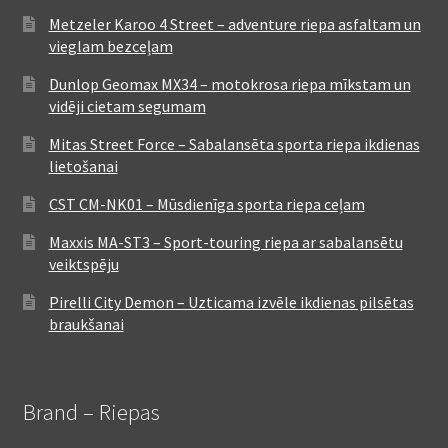
Metzeler Karoo 4 Street – adventure riepa asfaltam un
vieglam bezceļam
Dunlop Geomax MX34 – motokrosa riepa mīkstam un
vidēji cietam segumam
Mitas Street Force – Sabalansēta sporta riepa ikdienas
lietošanai
CST CM-NK01 – Mūsdienīga sporta riepa ceļam
Maxxis MA-ST3 – Sport-touring riepa ar sabalansētu
veiktspēju
Pirelli City Demon – Uzticama izvēle ikdienas pilsētas
braukšanai
Brand – Riepas