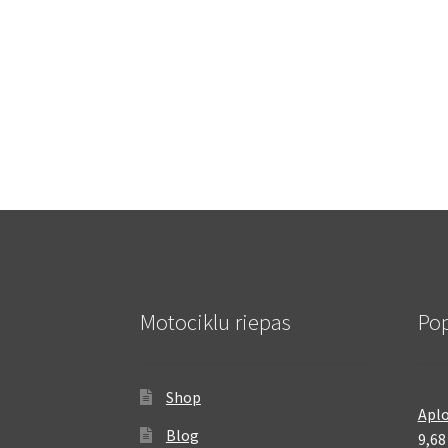
Motociklu riepas
Pop
Shop
Aplo
Blog
9,6