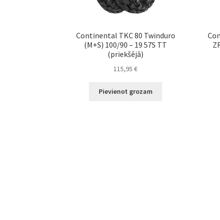
Continental TKC 80 Twinduro
Con
(M+S) 100/90 – 19 57S TT
ZR
(priekšējā)
115,95
€
Pievienot grozam