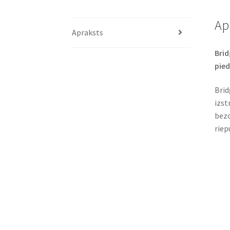
Ap
Apraksts
Brid
pied
Brid
izst
bezc
riep