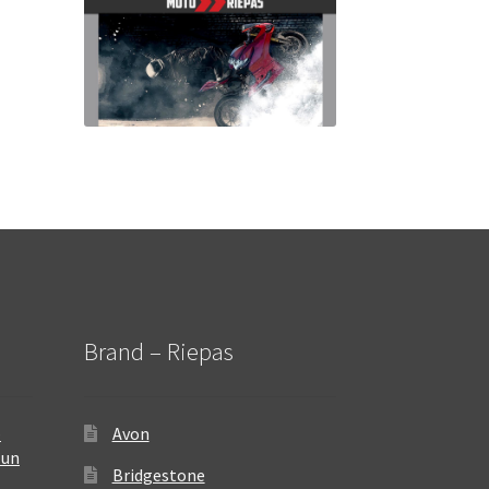
Brand – Riepas
–
Avon
 un
Bridgestone