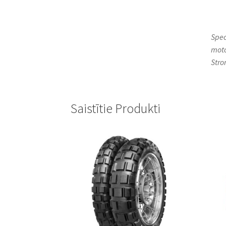
Spec
moto
Stro
Saistītie Produkti