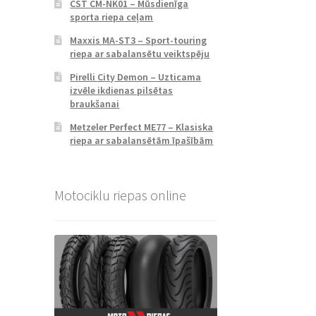
CST CM-NK01 – Mūsdienīga
sporta riepa ceļam
Maxxis MA-ST3 – Sport-touring
riepa ar sabalansētu veiktspēju
Pirelli City Demon – Uzticama
izvēle ikdienas pilsētas
braukšanai
Metzeler Perfect ME77 – Klasiska
riepa ar sabalansētām īpašībām
Motociklu riepas online