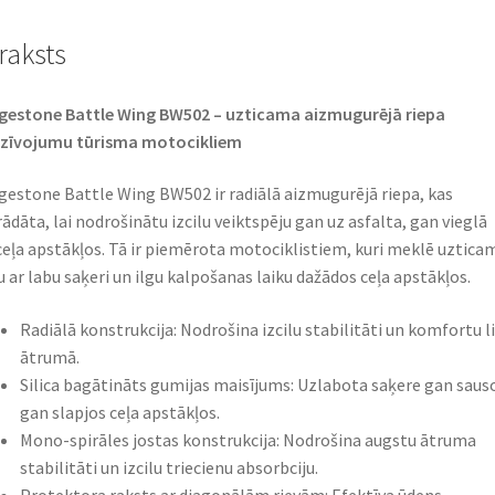
raksts
gestone Battle Wing BW502 – uzticama aizmugurējā riepa
zīvojumu tūrisma motocikliem​
gestone Battle Wing BW502 ir radiālā aizmugurējā riepa, kas
rādāta, lai nodrošinātu izcilu veiktspēju gan uz asfalta, gan vieglā
eļa apstākļos. Tā ir piemērota motociklistiem, kuri meklē uztica
u ar labu saķeri un ilgu kalpošanas laiku dažādos ceļa apstākļos.​
Radiālā konstrukcija: Nodrošina izcilu stabilitāti un komfortu l
ātrumā.​
Silica bagātināts gumijas maisījums: Uzlabota saķere gan saus
gan slapjos ceļa apstākļos.​
Mono-spirāles jostas konstrukcija: Nodrošina augstu ātruma
stabilitāti un izcilu triecienu absorbciju.​