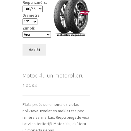
Riepu izmērs:
Diametrs:
Zīmoli:
Meklēt
Motociklu un motorolleru
riepas
Plašs preču sortiments uz vietas
noliktavā. Izvēlaties meklēt tās pēc
izmēra vai markas. Riepu piegāde visā
Latvijas teritorijā. Motociklu, skūteru
un mopēda riepas.