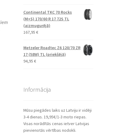
Continental TKC 70 Rocks
(M+S) 170/60 R 17 72S TL
ādiem
(aizmugurējā)
-
167,95
€
Metzeler Roadtec Z6 120/70 ZR
17 (58W) TL (priekšējā)
94,95
€
Informācija
Mūsu piegādes laiks uz Latviju ir vidēji
3-4 dienas. 19,95€/1-3 moto riepas.
Visas norādītās cenas ietver Latvijas
pievienotās vērtības nodokli.