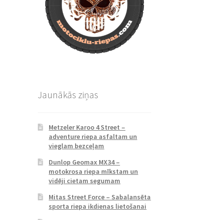
Jaunākās ziņas
Metzeler Karoo 4 Street –
adventure riepa asfaltam un
vieglam bezceļam
Dunlop Geomax MX34 –
motokrosa riepa mīkstam un
vidēji cietam segumam
Mitas Street Force – Sabalansēta
sporta riepa ikdienas lietošanai