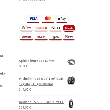
mu
Aploka lente 17 / 60mm
9,68
€
ielā
Michelin Road 6 GT 120/70 ZR
17 (58W) TL (priekšējā)
os,
144,95
€
Heidenau 5.50 - 16 82P P29 TT
158,95
€