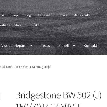
me
Shop
Blog
Kā pasūtīt
Grozs
Mans konts
vātuma politika
Kontakti
Viss par riepām
Tests
Zīmoli
Kontakti
(J) 150/70 R 17 69V TL (aizmugurējā)
Bridgestone BW 502 (J)
150/70 R 17 69V TL