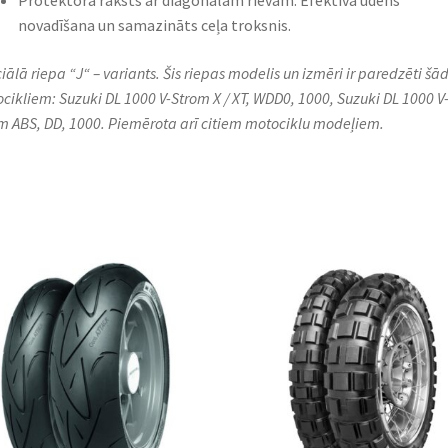
Protektora raksts ar diagonālām rievām: Efektīva ūdens
novadīšana un samazināts ceļa troksnis.​
iālā riepa “J“ – variants. Šis riepas modelis un izmēri ir paredzēti š
cikliem: Suzuki DL 1000 V-Strom X / XT, WDD0, 1000, Suzuki DL 1000 V
m ABS, DD, 1000. Piemērota arī citiem motociklu modeļiem.