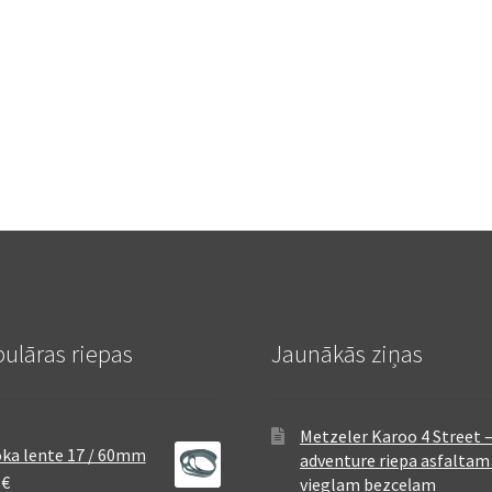
ulāras riepas
Jaunākās ziņas
Metzeler Karoo 4 Street 
ka lente 17 / 60mm
adventure riepa asfaltam
8
€
vieglam bezceļam