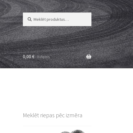
Meklēt:
Meklēt
0,00
€
0 items
Meklēt riepas pēc izmēra