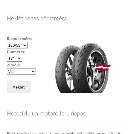
Meklēt riepas pēc izmēra
Riepu izmērs:
Diametrs:
Zīmoli:
Meklēt
Motociklu un motorolleru riepas
Plašs preču sortiments uz vietas noliktavā. Izvēlaties meklēt tās