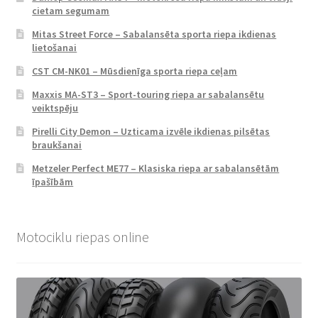
cietam segumam
Mitas Street Force – Sabalansēta sporta riepa ikdienas
lietošanai
CST CM-NK01 – Mūsdienīga sporta riepa ceļam
Maxxis MA-ST3 – Sport-touring riepa ar sabalansētu
veiktspēju
Pirelli City Demon – Uzticama izvēle ikdienas pilsētas
braukšanai
Metzeler Perfect ME77 – Klasiska riepa ar sabalansētām
īpašībām
Motociklu riepas online