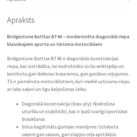
daudzums
Apraksts
Bridgestone Battlax BT46 – modernizēta diagonālā riepa
klasiskajiem sporta un tūrisma motocikliem​
Bridgestone Battlax BT46 ir diagonālās konstrukcijas
riepa, kas izstrādāta, lai nodrošinātu izcilu veiktspēju un
komfortu gan ikdienas braucienos, gan garākos ceļojumos.
Tā ir piemērota motociklistiem, kuri meklē uzticamu riepu
ar labu saķeri un ilgu kalpošanas laiku.​
Diagonālā konstrukcija (bias-ply): Nodrošina
izturību un stabilitāti, kas ir īpaši svarīgi sportiskai
braukšanai.
Silica bagātināts gumijas maisījums: Uzlabota
saķere gan sausos, gan slapjos ceļa apstākļos.​