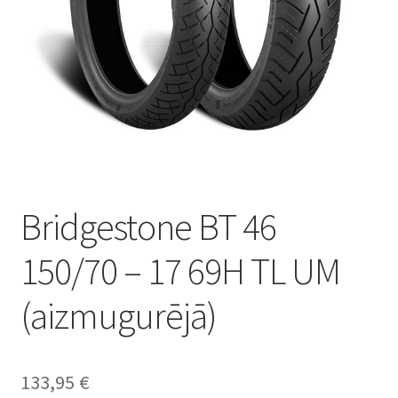
Bridgestone BT 46
150/70 – 17 69H TL UM
(aizmugurējā)
133,95
€