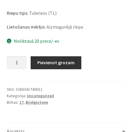
Riepu tips:
Tubeless (TL)
Lietošanas mērķis:
Aizmugurējā riepa
Noliktavā 20 prece/-es
Bridgestone
Pievienot grozam
BT
46
150/70
-
SKU:
3286341740011
Kategorija:
Uncategorized
17
Birkas:
17
,
Bridgestone
69H
TL
UM
(aizmugurējā)
Apraksts