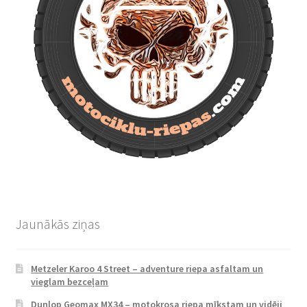
Jaunākās ziņas
Metzeler Karoo 4 Street – adventure riepa asfaltam un
vieglam bezceļam
Dunlop Geomax MX34 – motokrosa riepa mīkstam un vidēji