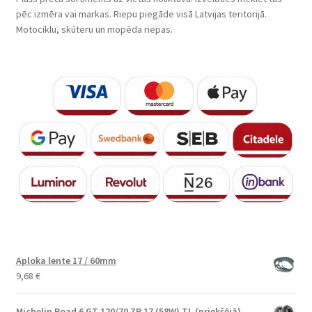
pēc izmēra vai markas. Riepu piegāde visā Latvijas teritorijā.
Motociklu, skūteru un mopēda riepas.
Aploka lente 17 / 60mm
9,68
€
Michelin Road 6 GT 120/70 ZR 17 (58W) TL (priekšējā)