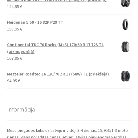
144,95
€
Heidenau 5.50 - 16 82P P29 TT
158,95
€
Continental TKC 70 Rocks (M+S) 170/60 R 17 72S TL
(aizmugurējā)
167,95
€
Metzeler Roadtec Z6 120/70 ZR 17 (58W) TL (priekšējā)
94,95
€
Informācija
Mūsu piegādes laiks uz Latviju ir vidēji 3-4 dienas. 19,95€/1-3 moto
riepas. Visas norādītās cenas ietver Latvijas pievienotās vērtības