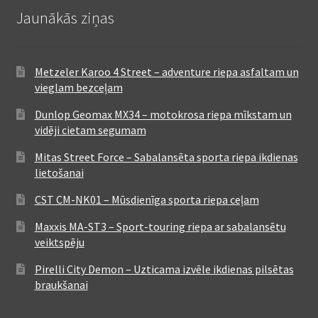
Jaunākās ziņas
Metzeler Karoo 4 Street – adventure riepa asfaltam un
vieglam bezceļam
Dunlop Geomax MX34 – motokrosa riepa mīkstam un
vidēji cietam segumam
Mitas Street Force – Sabalansēta sporta riepa ikdienas
lietošanai
CST CM-NK01 – Mūsdienīga sporta riepa ceļam
Maxxis MA-ST3 – Sport-touring riepa ar sabalansētu
veiktspēju
Pirelli City Demon – Uzticama izvēle ikdienas pilsētas
braukšanai