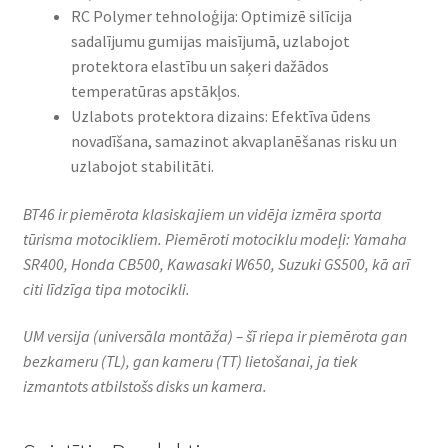
RC Polymer tehnoloģija: Optimizē silīcija
sadalījumu gumijas maisījumā, uzlabojot
protektora elastību un saķeri dažādos
temperatūras apstākļos.​
Uzlabots protektora dizains: Efektīva ūdens
novadīšana, samazinot akvaplanēšanas risku un
uzlabojot stabilitāti.​
BT46 ir piemērota klasiskajiem un vidēja izmēra sporta
tūrisma motocikliem.​ Piemēroti motociklu modeļi: Yamaha
SR400, Honda CB500, Kawasaki W650, Suzuki GS500, kā arī
citi līdzīga tipa motocikli.
UM versija (universāla montāža) – šī riepa ir piemērota gan
bezkameru (TL), gan kameru (TT) lietošanai, ja tiek
izmantots atbilstošs disks un kamera.