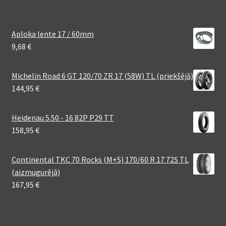
Aploka lente 17 / 60mm
9,68
€
Michelin Road 6 GT 120/70 ZR 17 (58W) TL (priekšējā)
144,95
€
Heidenau 5.50 - 16 82P P29 TT
158,95
€
Continental TKC 70 Rocks (M+S) 170/60 R 17 72S TL
(aizmugurējā)
167,95
€