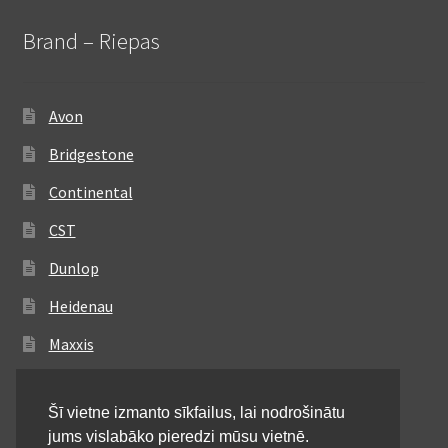
Brand – Riepas
Avon
Bridgestone
Continental
CST
Dunlop
Heidenau
Maxxis
Metzeler
Šī vietne izmanto sīkfailus, lai nodrošinātu
Michelin
jums vislabāko pieredzi mūsu vietnē.