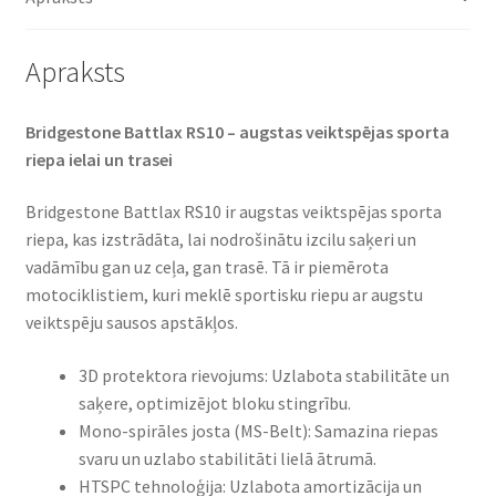
Apraksts
Bridgestone Battlax RS10 – augstas veiktspējas sporta
riepa ielai un trasei​
Bridgestone Battlax RS10 ir augstas veiktspējas sporta
riepa, kas izstrādāta, lai nodrošinātu izcilu saķeri un
vadāmību gan uz ceļa, gan trasē. Tā ir piemērota
motociklistiem, kuri meklē sportisku riepu ar augstu
veiktspēju sausos apstākļos.​
3D protektora rievojums: Uzlabota stabilitāte un
saķere, optimizējot bloku stingrību.​
Mono-spirāles josta (MS-Belt): Samazina riepas
svaru un uzlabo stabilitāti lielā ātrumā.​
HTSPC tehnoloģija: Uzlabota amortizācija un