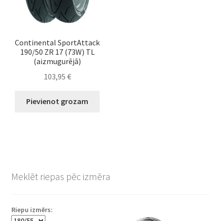
Continental SportAttack
190/50 ZR 17 (73W) TL
(aizmugurējā)
103,95
€
Pievienot grozam
Meklēt riepas pēc izmēra
Riepu izmērs: