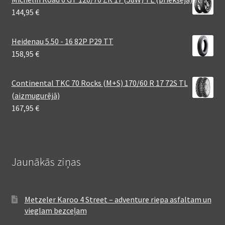
144,95
€
Heidenau 5.50 - 16 82P P29 TT
158,95
€
Continental TKC 70 Rocks (M+S) 170/60 R 17 72S TL
(aizmugurējā)
167,95
€
Jaunākās ziņas
Metzeler Karoo 4 Street – adventure riepa asfaltam un
vieglam bezceļam