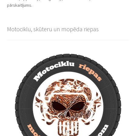
pārskaitījums.
Motociklu, skūteru un mopēda riepas