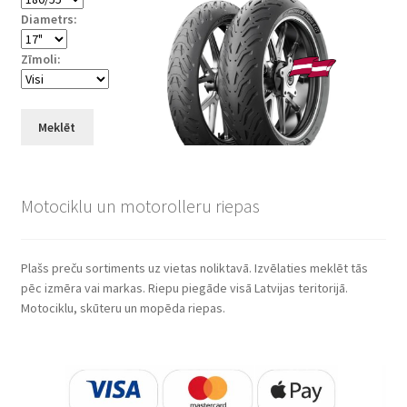
Diametrs:
Zīmoli:
Meklēt
Motociklu un motorolleru riepas
Plašs preču sortiments uz vietas noliktavā. Izvēlaties meklēt tās
pēc izmēra vai markas. Riepu piegāde visā Latvijas teritorijā.
Motociklu, skūteru un mopēda riepas.