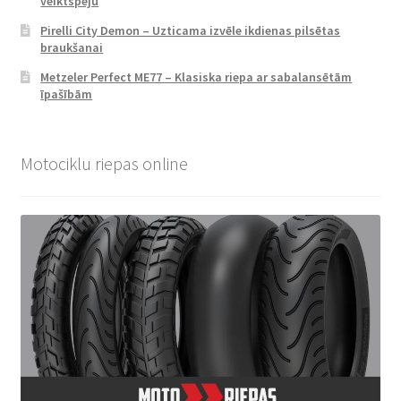
veiktspēju
Pirelli City Demon – Uzticama izvēle ikdienas pilsētas
braukšanai
Metzeler Perfect ME77 – Klasiska riepa ar sabalansētām
īpašībām
Motociklu riepas online