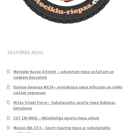
Jaunākās ziņas
Metzeler Karoo 4 Street – adventure riepa asfaltam un
vieglam bezceļam
Dunlop Geomax MX34 – motokrosa riepa mīkstam un vidēji
cietam segumam
Mitas Street Force – Sabalansēta sporta riepa ikdienas
lietošanai
CST CM-NK01 – Mūsdienīga sporta riepa ceļam
Maxxis MA-ST3 – Sport-touring riepa ar sabalansētu