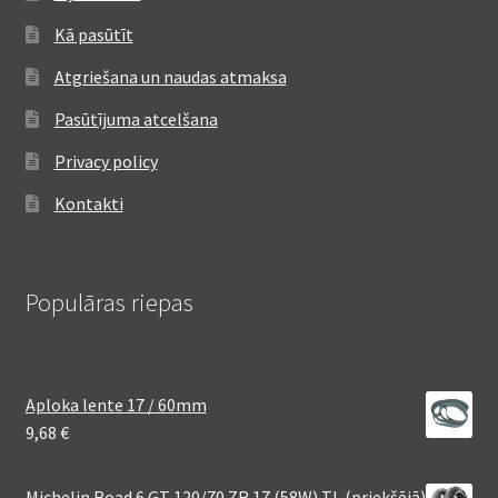
Kā pasūtīt
Atgriešana un naudas atmaksa
Pasūtījuma atcelšana
Privacy policy
Kontakti
Populāras riepas
Aploka lente 17 / 60mm
9,68
€
Michelin Road 6 GT 120/70 ZR 17 (58W) TL (priekšējā)