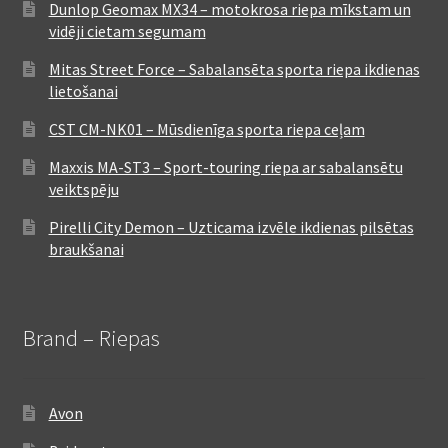
Dunlop Geomax MX34 – motokrosa riepa mīkstam un
vidēji cietam segumam
Mitas Street Force – Sabalansēta sporta riepa ikdienas
lietošanai
CST CM-NK01 – Mūsdienīga sporta riepa ceļam
Maxxis MA-ST3 – Sport-touring riepa ar sabalansētu
veiktspēju
Pirelli City Demon – Uzticama izvēle ikdienas pilsētas
braukšanai
Brand – Riepas
Avon