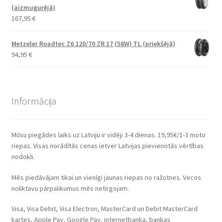
(aizmugurējā)
167,95
€
Metzeler Roadtec Z6 120/70 ZR 17 (58W) TL (priekšējā)
94,95
€
Informācija
Mūsu piegādes laiks uz Latviju ir vidēji 3-4 dienas. 19,95€/1-3 moto
riepas. Visas norādītās cenas ietver Latvijas pievienotās vērtības
nodokli.
Mēs piedāvājam tikai un vienīgi jaunas riepas no ražotnes. Vecos
noliktavu pārpalikumus mēs netirgojam.
Visa, Visa Debit, Visa Electron, MasterCard un Debit MasterCard
kartes, Apple Pay, Google Pay, internetbanka, bankas