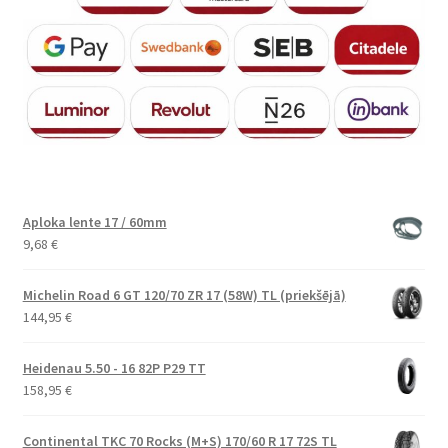
Aploka lente 17 / 60mm
9,68
€
Michelin Road 6 GT 120/70 ZR 17 (58W) TL (priekšējā)
144,95
€
Heidenau 5.50 - 16 82P P29 TT
158,95
€
Continental TKC 70 Rocks (M+S) 170/60 R 17 72S TL