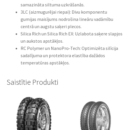
samazināta siltuma uzkrāšanās.​
3LC (aizmugurējai riepai): Divu komponentu
gumijas maisījums nodrošina lineāru vadāmību
centrā un augstu saķeri plecos.​
Silica Rich un Silica Rich EX: Uzlabota saķere slapjos
un aukstos apstākļos.​
RC Polymer un NanoPro-Tech: Optimizēta silīcija
sadalījuma un protektora elastība dažādos
temperatūras apstākļos.
Saistītie Produkti