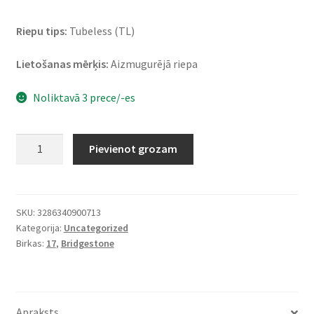
Riepu tips:
Tubeless (TL)
Lietošanas mērķis:
Aizmugurējā riepa
Noliktavā 3 prece/-es
Bridgestone
Pievienot grozam
RS
10
150/60
R
SKU:
3286340900713
Kategorija:
Uncategorized
17
Birkas:
17
,
Bridgestone
66H
TL
(aizmugurējā)
daudzums
Apraksts