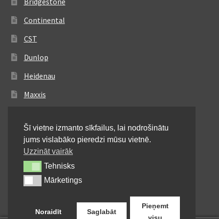
Bridgestone
Continental
CST
Dunlop
Heidenau
Maxxis
Metzeler
Šī vietne izmanto sīkfailus, lai nodrošinātu
Michelin
jums vislabāko pieredzi mūsu vietnē.
Mitas
Uzzināt vairāk
Tehnisks
Tehnisks
Pirelli
Mārketings
Mārketings
Shinko
Pieņemt
Noraidīt
Saglabāt
visu