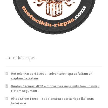
Jaunākās ziņas
Metzeler Karoo 4 Street – adventure riepa asfaltam un
vieglam bezceļam
Dunlop Geomax MX34 – motokrosa riepa mīkstam un vidēji
cietam segumam
Mitas Street Force – Sabalansēta sporta riepa ikdienas
lietošanai