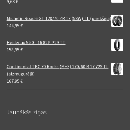
9,68
€
Michelin Road 6 GT 120/70 ZR 17 (58W) TL (priekšējā)
144,95
€
Heidenau 5.50 - 16 82P P29 TT
158,95
€
Continental TKC 70 Rocks (M+S) 170/60 R 17 72S TL
(aizmugurējā)
167,95
€
Jaunākās ziņas