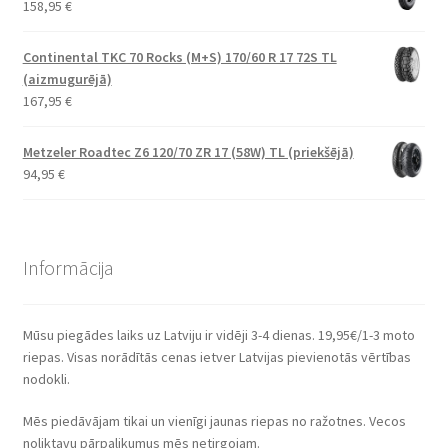
158,95
€
Continental TKC 70 Rocks (M+S) 170/60 R 17 72S TL
(aizmugurējā)
167,95
€
Metzeler Roadtec Z6 120/70 ZR 17 (58W) TL (priekšējā)
94,95
€
Informācija
Mūsu piegādes laiks uz Latviju ir vidēji 3-4 dienas. 19,95€/1-3 moto
riepas. Visas norādītās cenas ietver Latvijas pievienotās vērtības
nodokli.
Mēs piedāvājam tikai un vienīgi jaunas riepas no ražotnes. Vecos
noliktavu pārpalikumus mēs netirgojam.