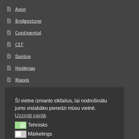
Avon
Bridgestone
Continental
CST
Dunlop
Heidenau
Maxxis
Metzeler
Šī vietne izmanto sīkfailus, lai nodrošinātu
Michelin
jums vislabāko pieredzi mūsu vietnē.
Mitas
Uzzināt vairāk
Tehnisks
Tehnisks
Pirelli
Mārketings
Mārketings
Shinko