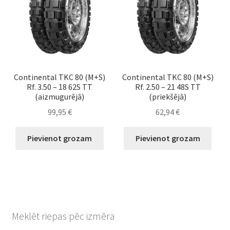
Continental TKC 80 (M+S)
Continental TKC 80 (M+S)
Rf. 3.50 – 18 62S TT
Rf. 2.50 – 21 48S TT
(aizmugurējā)
(priekšējā)
99,95
€
62,94
€
Pievienot grozam
Pievienot grozam
Meklēt riepas pēc izmēra