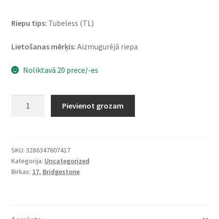
Riepu tips:
Tubeless (TL)
Lietošanas mērķis:
Aizmugurējā riepa
Noliktavā 20 prece/-es
Bridgestone
Pievienot grozam
BT
39
140/70
-
SKU:
3286347607417
Kategorija:
Uncategorized
17
Birkas:
17
,
Bridgestone
66H
TL
(aizmugurējā)
daudzums