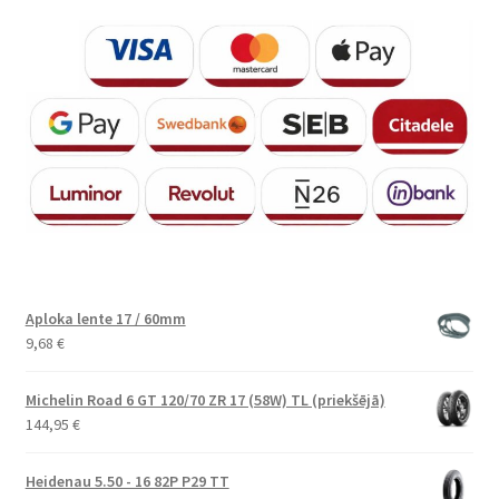
Aploka lente 17 / 60mm
9,68
€
Michelin Road 6 GT 120/70 ZR 17 (58W) TL (priekšējā)
144,95
€
Heidenau 5.50 - 16 82P P29 TT