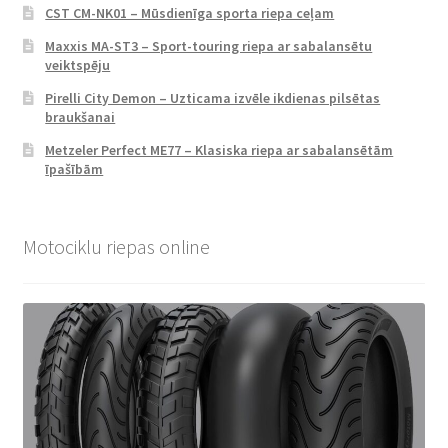
CST CM-NK01 – Mūsdienīga sporta riepa ceļam
Maxxis MA-ST3 – Sport-touring riepa ar sabalansētu
veiktspēju
Pirelli City Demon – Uzticama izvēle ikdienas pilsētas
braukšanai
Metzeler Perfect ME77 – Klasiska riepa ar sabalansētām
īpašībām
Motociklu riepas online