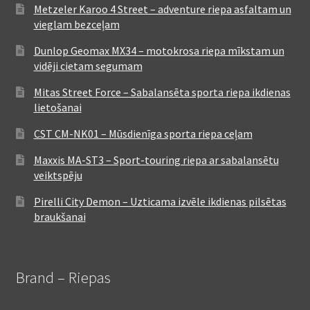
Metzeler Karoo 4 Street – adventure riepa asfaltam un
vieglam bezceļam
Dunlop Geomax MX34 – motokrosa riepa mīkstam un
vidēji cietam segumam
Mitas Street Force – Sabalansēta sporta riepa ikdienas
lietošanai
CST CM-NK01 – Mūsdienīga sporta riepa ceļam
Maxxis MA-ST3 – Sport-touring riepa ar sabalansētu
veiktspēju
Pirelli City Demon – Uzticama izvēle ikdienas pilsētas
braukšanai
Brand – Riepas