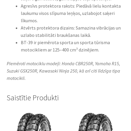
Agresīvs protektora raksts: Piedāvā lielu kontakta
laukumu visos slīpuma leņķos, uzlabojot saķeri
līkumos.​
Atvērts protektora dizains: Samazina vibrācijas un
uzlabo stabilitāti braukšanas laikā.​
BT-39 ir piemērota sporta un sporta tūrisma
motocikliem ar 125–400 cm³ dzinējiem.​
Piemēroti motociklu modeļi: Honda CBR250R, Yamaha R15,
Suzuki GSX250R, Kawasaki Ninja 250, kā arī citi līdzīga tipa
motocikli.
Saistītie Produkti