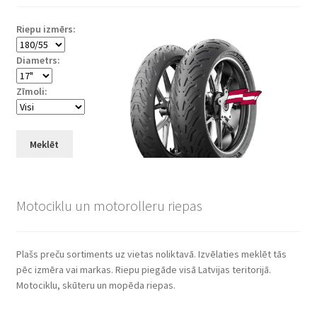
Riepu izmērs:
Diametrs:
Zīmoli:
Meklēt
Motociklu un motorolleru riepas
Plašs preču sortiments uz vietas noliktavā. Izvēlaties meklēt tās
pēc izmēra vai markas. Riepu piegāde visā Latvijas teritorijā.
Motociklu, skūteru un mopēda riepas.