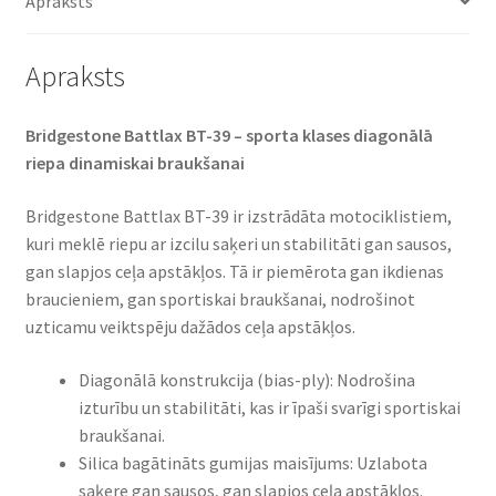
Apraksts
Apraksts
Bridgestone Battlax BT-39 – sporta klases diagonālā
riepa dinamiskai braukšanai​
Bridgestone Battlax BT-39 ir izstrādāta motociklistiem,
kuri meklē riepu ar izcilu saķeri un stabilitāti gan sausos,
gan slapjos ceļa apstākļos. Tā ir piemērota gan ikdienas
braucieniem, gan sportiskai braukšanai, nodrošinot
uzticamu veiktspēju dažādos ceļa apstākļos.​
Diagonālā konstrukcija (bias-ply): Nodrošina
izturību un stabilitāti, kas ir īpaši svarīgi sportiskai
braukšanai.
Silica bagātināts gumijas maisījums: Uzlabota
saķere gan sausos, gan slapjos ceļa apstākļos.​