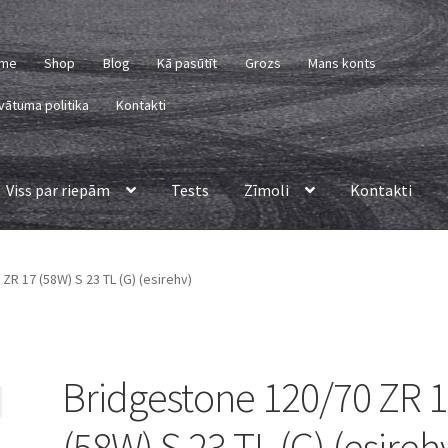
me
Shop
Blog
Kā pasūtīt
Grozs
Mans konts
vātuma politika
Kontakti
Viss par riepām
Tests
Zīmoli
Kontakti
ZR 17 (58W) S 23 TL (G) (esirehv)
Bridgestone 120/70 ZR 
(58W) S 23 TL (G) (esireh