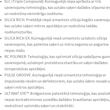
5LC (Triple Compound): Aizmugurējā riepa aprīkota ar trīs
savienojumu tehnoloģiju, kas uzlabo saķeri dažādos slīpuma le
un nodrošina vienmērīgu nodilumu.​
SILICA RICH: Priekšējā riepā izmantots silīcija bagāts savienoj
kas uzlabo saķeri mitros apstākļos un nodrošina labāku
nodilumizturību.​
SILICA RICH EX: Aizmugurējā riepā izmantots uzlabots silīcija
savienojums, kas palielina saķeri uz mitra seguma un pagarina
riepas mūžu.​
RC POLYMER: Tehnoloģija, kas optimizē silīcija sadalījumu gum
savienojumā, uzlabojot protektora elastību un saķeri dažādos
temperatūras apstākļos.​
PULSE GROOVE: Aizmugurējā riepā izmantota tehnoloģija ar
impulsveida rievām un deflektoriem, kas uzlabo ūdens novadi u
saķeri mitros apstākļos.​
ULTIMAT EYE™: Bridgestone patentētā tehnoloģija, kas analizē
riepas kontaktvirsmas uzvedību dažādos braukšanas apstākļos,
nodrošinot optimālu saķeri un stabilitāti.​