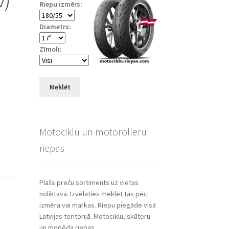
Riepu izmērs:
Diametrs:
Zīmoli:
Meklēt
Motociklu un motorolleru
riepas
Plašs preču sortiments uz vietas
noliktavā. Izvēlaties meklēt tās pēc
izmēra vai markas. Riepu piegāde visā
Latvijas teritorijā. Motociklu, skūteru
un mopēda riepas.