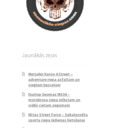
Jaunākās ziņas
Metzeler Karoo 4 Street –
adventure riepa asfaltam un
vieglam bezceļam
Dunlop Geomax MX34 –
motokrosa riepa mīkstam un
vidēji cietam segumam
Mitas Street Force – Sabalansēta
sporta riepa ikdienas lietošanai