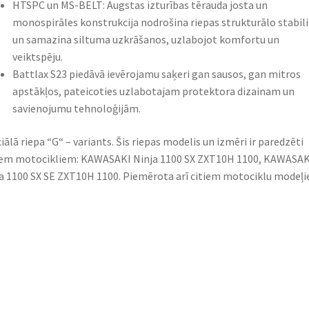
HTSPC un MS-BELT: Augstas izturības tērauda josta un
monospirāles konstrukcija nodrošina riepas strukturālo stabili
un samazina siltuma uzkrāšanos, uzlabojot komfortu un
veiktspēju.​
Battlax S23 piedāvā ievērojamu saķeri gan sausos, gan mitros
apstākļos, pateicoties uzlabotajam protektora dizainam un
savienojumu tehnoloģijām.
iālā riepa “G“ – variants. Šis riepas modelis un izmēri ir paredzēti
em motocikliem: KAWASAKI Ninja 1100 SX ZXT10H 1100, KAWASAK
a 1100 SX SE ZXT10H 1100. Piemērota arī citiem motociklu modeļi