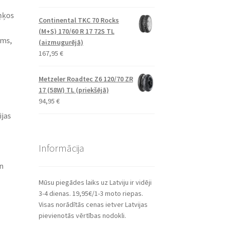
ņķos
Continental TKC 70 Rocks
(M+S) 170/60 R 17 72S TL
ums,
(aizmugurējā)
167,95
€
Metzeler Roadtec Z6 120/70 ZR
17 (58W) TL (priekšējā)
94,95
€
ijas
Informācija
n
Mūsu piegādes laiks uz Latviju ir vidēji
3-4 dienas. 19,95€/1-3 moto riepas.
Visas norādītās cenas ietver Latvijas
pievienotās vērtības nodokli.