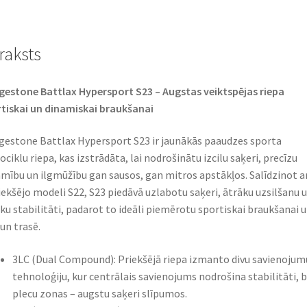
(G)
(esirehv)
raksts
daudzums
gestone Battlax Hypersport S23 – Augstas veiktspējas riepa
tiskai un dinamiskai braukšanai​
gestone Battlax Hypersport S23 ir jaunākās paaudzes sporta
ciklu riepa, kas izstrādāta, lai nodrošinātu izcilu saķeri, precīzu
mību un ilgmūžību gan sausos, gan mitros apstākļos. Salīdzinot a
iekšējo modeli S22, S23 piedāvā uzlabotu saķeri, ātrāku uzsilšanu 
āku stabilitāti, padarot to ideāli piemērotu sportiskai braukšanai u
un trasē.​
3LC (Dual Compound): Priekšējā riepa izmanto divu savienojum
tehnoloģiju, kur centrālais savienojums nodrošina stabilitāti, 
plecu zonas – augstu saķeri slīpumos.​