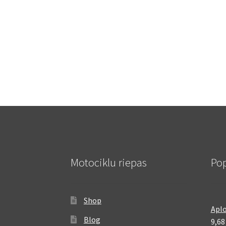
Motociklu riepas
Pop
Shop
Aplo
Blog
9,6