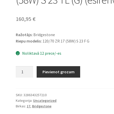
160,95
€
Ražotājs:
Bridgestone
Riepu modelis:
120/70 ZR 17 (58W) S 23 F G
Noliktavā 12 prece/-es
Bridgestone
Pievienot grozam
120/70
ZR
17
(58W)
SKU:
3286343257210
Kategorija:
Uncategorized
S
Birkas:
17
,
Bridgestone
23
TL