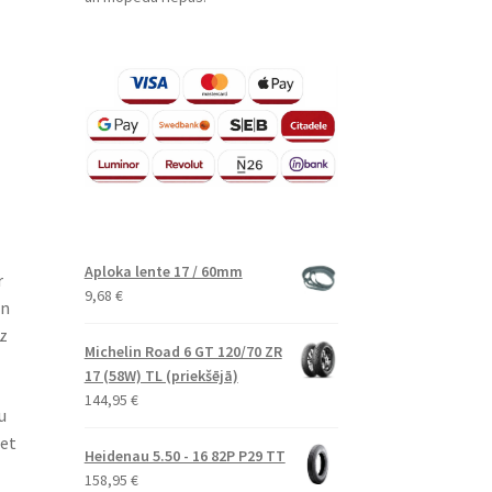
Aploka lente 17 / 60mm
r
9,68
€
un
z
Michelin Road 6 GT 120/70 ZR
17 (58W) TL (priekšējā)
144,95
€
u
bet
Heidenau 5.50 - 16 82P P29 TT
158,95
€