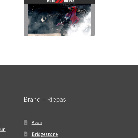
Brand – Riepas
–
Avon
 un
Bridgestone