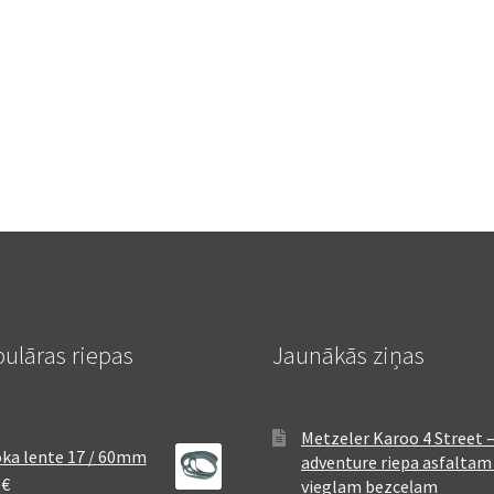
ulāras riepas
Jaunākās ziņas
Metzeler Karoo 4 Street 
ka lente 17 / 60mm
adventure riepa asfaltam
8
€
vieglam bezceļam