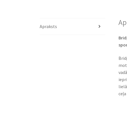
Ap
Apraksts
Brid
spor
Brid
moto
vadā
iepr
liel
ceļa 