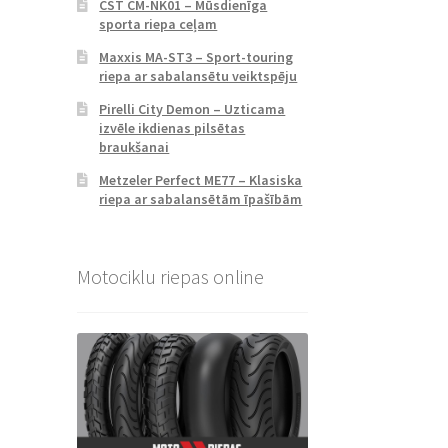
CST CM-NK01 – Mūsdienīga
sporta riepa ceļam
Maxxis MA-ST3 – Sport-touring
riepa ar sabalansētu veiktspēju
Pirelli City Demon – Uzticama
izvēle ikdienas pilsētas
braukšanai
Metzeler Perfect ME77 – Klasiska
riepa ar sabalansētām īpašībām
Motociklu riepas online