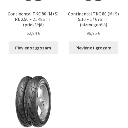
Continental TKC 80 (M+S)
Continental TKC 80 (M+S)
Rf. 2.50 – 21 48S TT
5.10 – 17 67S TT
(priekšējā)
(aizmugurējā)
62,94
€
96,95
€
Pievienot grozam
Pievienot grozam