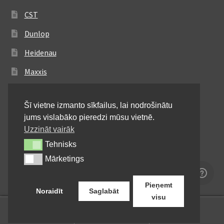
CST
Dunlop
Heidenau
Maxxis
Metzeler
Šī vietne izmanto sīkfailus, lai nodrošinātu
Michelin
jums vislabāko pieredzi mūsu vietnē.
Mitas
Uzzināt vairāk
Tehnisks
Tehnisks
Pirelli
Mārketings
Mārketings
Shinko
Pieņemt
Noraidīt
Saglabāt
visu
0
Meklēt:
Meklēt