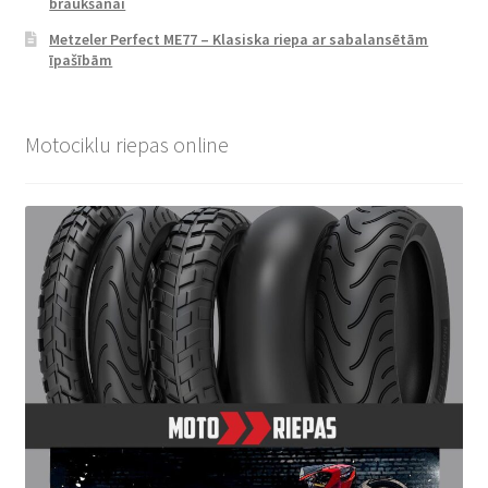
braukšanai
Metzeler Perfect ME77 – Klasiska riepa ar sabalansētām
īpašībām
Motociklu riepas online