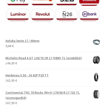
Aploka lente 17 / 60mm
9,68
€
Michelin Road 6 GT 120/70 ZR 17 (58W) TL (priekšējā)
144,95
€
Heidenau 5.50 - 16 82P P29 TT
162,95
€
Continental TKC 70 Rocks (M+S) 170/60 R 17 72S TL
(aizmugurējā)
167,95
€