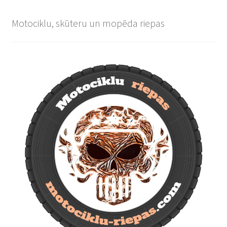
Motociklu, skūteru un mopēda riepas