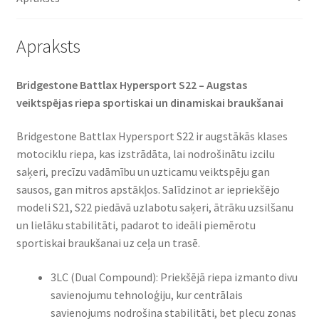
daudzums
Apraksts
Bridgestone Battlax Hypersport S22 – Augstas
veiktspējas riepa sportiskai un dinamiskai braukšanai​
Bridgestone Battlax Hypersport S22 ir augstākās klases
motociklu riepa, kas izstrādāta, lai nodrošinātu izcilu
saķeri, precīzu vadāmību un uzticamu veiktspēju gan
sausos, gan mitros apstākļos. Salīdzinot ar iepriekšējo
modeli S21, S22 piedāvā uzlabotu saķeri, ātrāku uzsilšanu
un lielāku stabilitāti, padarot to ideāli piemērotu
sportiskai braukšanai uz ceļa un trasē.​
3LC (Dual Compound): Priekšējā riepa izmanto divu
savienojumu tehnoloģiju, kur centrālais
savienojums nodrošina stabilitāti, bet plecu zonas