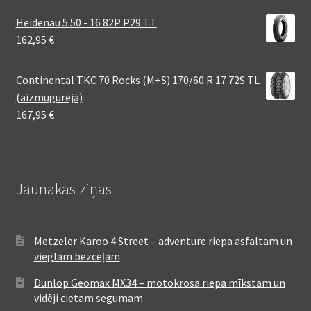
Heidenau 5.50 - 16 82P P29 TT
162,95
€
Continental TKC 70 Rocks (M+S) 170/60 R 17 72S TL
(aizmugurējā)
167,95
€
Jaunākās ziņas
Metzeler Karoo 4 Street – adventure riepa asfaltam un
vieglam bezceļam
Dunlop Geomax MX34 – motokrosa riepa mīkstam un
vidēji cietam segumam