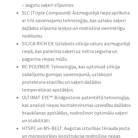
– augstu saķeri slīpumos.​
5LC (Triple Compound): Aizmugurējā riepa aprīkota
ar trīs savienojumu tehnoloģiju, kas uzlabo saķeri
dažādos slīpuma leņķos un nodrošina vienmērīgu
nodilumu.​
SILICA RICH EX: Uzlabots silīcija saturs aizmugurējā
riepā, kas palielina saķeri uz mitra seguma un
pagarina riepas mūžu.​
RC POLYMER: Tehnoloģija, kas optimizē silīcija
sadalījumu gumijas savienojumā, uzlabojot
protektora elastību un saķeri dažādos
temperatūras apstākļos.​
ULTIMAT EYE™: Bridgestone patentētā tehnoloģija,
kas analizē riepas kontaktvirsmas uzvedību dažādos
braukšanas apstākļos, nodrošinot optimālu saķeri
un stabilitāti.​
HTSPC un MS-BELT: Augstas izturības tērauda josta
un monospirāles konstrukcija nodrošina riepas