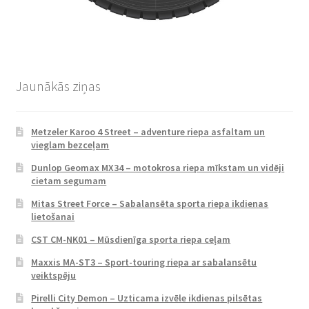
Jaunākās ziņas
Metzeler Karoo 4 Street – adventure riepa asfaltam un
vieglam bezceļam
Dunlop Geomax MX34 – motokrosa riepa mīkstam un vidēji
cietam segumam
Mitas Street Force – Sabalansēta sporta riepa ikdienas
lietošanai
CST CM-NK01 – Mūsdienīga sporta riepa ceļam
Maxxis MA-ST3 – Sport-touring riepa ar sabalansētu
veiktspēju
Pirelli City Demon – Uzticama izvēle ikdienas pilsētas