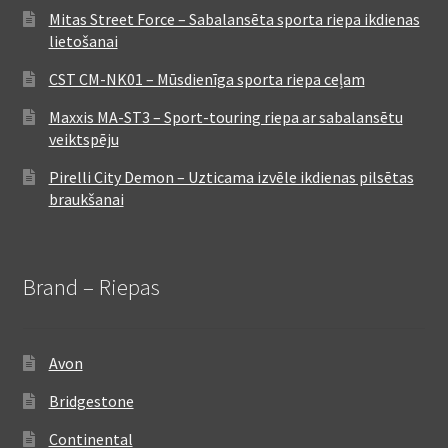
Mitas Street Force – Sabalansēta sporta riepa ikdienas
lietošanai
CST CM-NK01 – Mūsdienīga sporta riepa ceļam
Maxxis MA-ST3 – Sport-touring riepa ar sabalansētu
veiktspēju
Pirelli City Demon – Uzticama izvēle ikdienas pilsētas
braukšanai
Brand – Riepas
Avon
Bridgestone
Continental