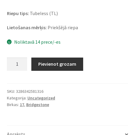
Riepu tips:
Tubeless (TL)
Lietošanas mērķis:
Priekšējā riepa
Noliktavā 14 prece/-es
Bridgestone
Pievienot grozam
S
22
(L)
120/70
SKU:
3286342581316
Kategorija:
Uncategorized
ZR
Birkas:
17
,
Bridgestone
17
(58W)
TL
(priekšējā)
Apraksts