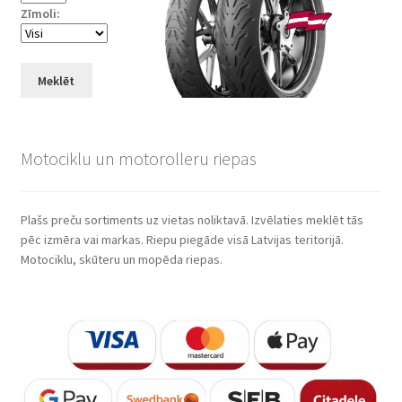
Zīmoli:
Meklēt
Motociklu un motorolleru riepas
Plašs preču sortiments uz vietas noliktavā. Izvēlaties meklēt tās
pēc izmēra vai markas. Riepu piegāde visā Latvijas teritorijā.
Motociklu, skūteru un mopēda riepas.