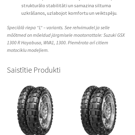
strukturālo stabilitāti un samazina siltuma
uzkrāšanos, uzlabojot komfortu un veiktspēju.​
Speciālā riepa “L“ – variants. See rehvimudel ja selle
mõõtmed on mõeldud järgmisele mootorrattale: Suzuki GSX
1300 R Hayabusa, WVA1, 1300. Piemērota arī citiem
motociklu modeļiem.
Saistītie Produkti