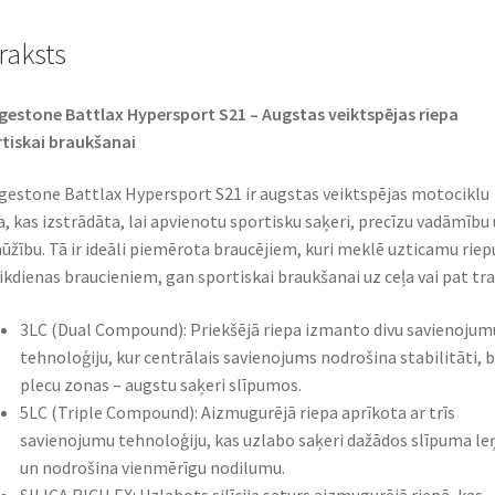
raksts
gestone Battlax Hypersport S21 – Augstas veiktspējas riepa
tiskai braukšanai
gestone Battlax Hypersport S21 ir augstas veiktspējas motociklu
a, kas izstrādāta, lai apvienotu sportisku saķeri, precīzu vadāmību
ūžību. Tā ir ideāli piemērota braucējiem, kuri meklē uzticamu riep
ikdienas braucieniem, gan sportiskai braukšanai uz ceļa vai pat tra
3LC (Dual Compound): Priekšējā riepa izmanto divu savienojum
tehnoloģiju, kur centrālais savienojums nodrošina stabilitāti, 
plecu zonas – augstu saķeri slīpumos.​
5LC (Triple Compound): Aizmugurējā riepa aprīkota ar trīs
savienojumu tehnoloģiju, kas uzlabo saķeri dažādos slīpuma le
un nodrošina vienmērīgu nodilumu.​