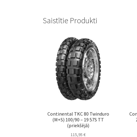
Saistītie Produkti
Continental TKC 80 Twinduro
Con
(M+S) 100/90 – 19 57S TT
(priekšējā)
115,95
€