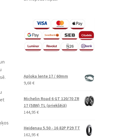
 un
u
Aploka lente 17 / 60mm
sē.
9,68
€
u
Michelin Road 6 GT 120/70 ZR
bet
17 (58W) TL (priekšējā)
144,95
€
ņķos
Heidenau 5.50 - 16 82P P29 TT
162,95
€