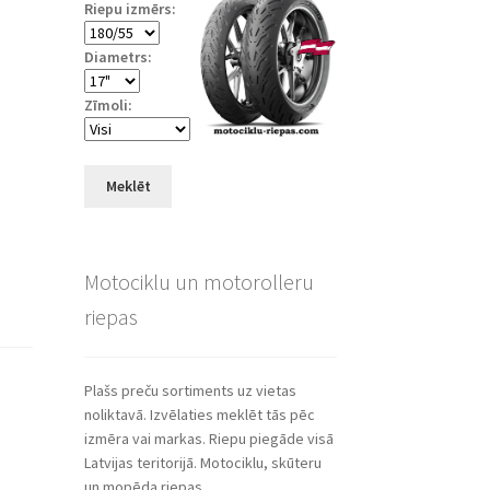
Riepu izmērs:
Diametrs:
Zīmoli:
Meklēt
Motociklu un motorolleru
riepas
Plašs preču sortiments uz vietas
noliktavā. Izvēlaties meklēt tās pēc
izmēra vai markas. Riepu piegāde visā
Latvijas teritorijā. Motociklu, skūteru
un mopēda riepas.