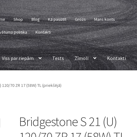
me
Shop
Blog
Kā pasūtīt
Grozs
Mans konts
vātuma politika
Kontakti
Viss par riepām
Tests
Zīmoli
Kontakti
 120/70 ZR 17 (58W) TL (priekšējā)
Bridgestone S 21 (U)
120/70 ZR 17 (58W) TL