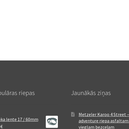
ulāras riepas
Jaunākās ziņas
Metzeler Karoo 4 Street 
ka lente 17 / 60mm
adventure riepa asfaltam
8
€
vieglam bezceļam