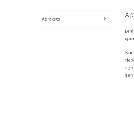
Ap
Apraksts
Brid
spor
Brid
riep
ilgm
gan 