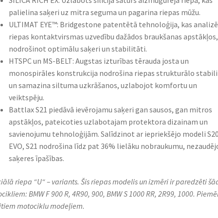
SILICA RICH EX: Uzlabots silīcija saturs aizmugurējā riepā, kas
palielina saķeri uz mitra seguma un pagarina riepas mūžu.​
ULTIMAT EYE™: Bridgestone patentētā tehnoloģija, kas analizē
riepas kontaktvirsmas uzvedību dažādos braukšanas apstākļos,
nodrošinot optimālu saķeri un stabilitāti.​
HTSPC un MS-BELT: Augstas izturības tērauda josta un
monospirāles konstrukcija nodrošina riepas strukturālo stabili
un samazina siltuma uzkrāšanos, uzlabojot komfortu un
veiktspēju.​
Battlax S21 piedāvā ievērojamu saķeri gan sausos, gan mitros
apstākļos, pateicoties uzlabotajam protektora dizainam un
savienojumu tehnoloģijām. Salīdzinot ar iepriekšējo modeli S2
EVO, S21 nodrošina līdz pat 36% lielāku nobraukumu, nezaudēj
saķeres īpašības.
iālā riepa “U“ – variants. Šis riepas modelis un izmēri ir paredzēti š
cikliem: BMW F 900 R, 4R90, 900, BMW S 1000 RR, 2R99, 1000. Piemē
citiem motociklu modeļiem.