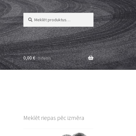
Meklēt:
Meklēt
0,00
€
0 items
Meklēt riepas pēc izmēra