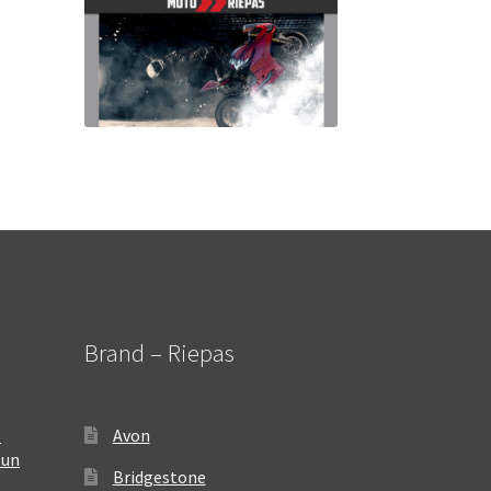
Brand – Riepas
–
Avon
 un
Bridgestone