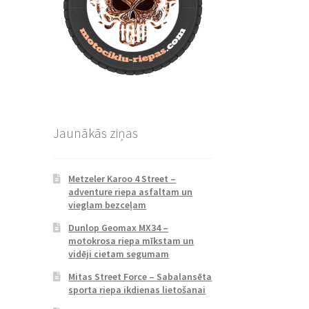
Jaunākās ziņas
Metzeler Karoo 4 Street –
adventure riepa asfaltam un
vieglam bezceļam
Dunlop Geomax MX34 –
motokrosa riepa mīkstam un
vidēji cietam segumam
Mitas Street Force – Sabalansēta
sporta riepa ikdienas lietošanai