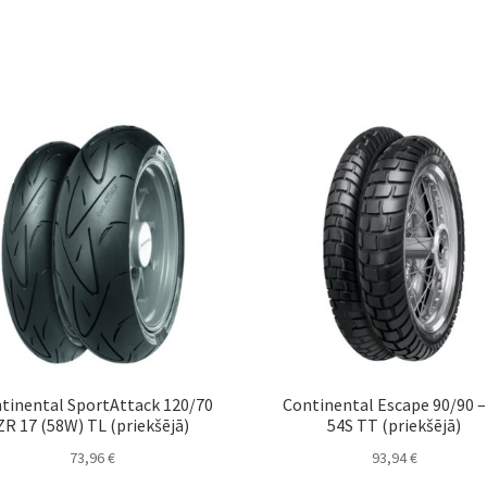
tinental SportAttack 120/70
Continental Escape 90/90 –
ZR 17 (58W) TL (priekšējā)
54S TT (priekšējā)
73,96
€
93,94
€