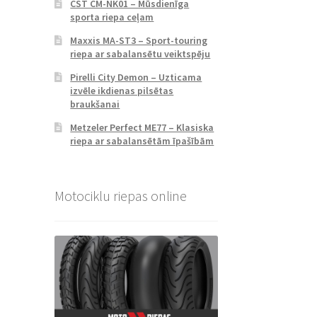
CST CM-NK01 – Mūsdienīga
sporta riepa ceļam
Maxxis MA-ST3 – Sport-touring
riepa ar sabalansētu veiktspēju
Pirelli City Demon – Uzticama
izvēle ikdienas pilsētas
braukšanai
Metzeler Perfect ME77 – Klasiska
riepa ar sabalansētām īpašībām
Motociklu riepas online