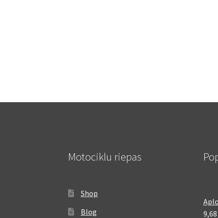
Motociklu riepas
Pop
Shop
Aplo
Blog
9,6