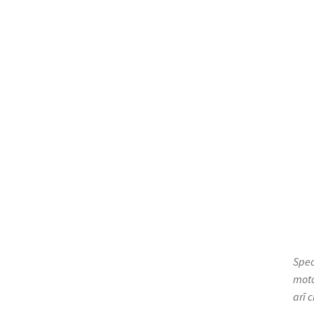
Spec
moto
arī 