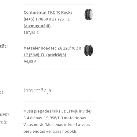
Continental TKC 70 Rocks
(M+S) 170/60 R 17 72S TL
(aizmugurējā)
167,95
€
tāti
Metzeler Roadtec Z6 120/70 ZR
17 (58W) TL (priekšējā)
94,95
€
0
Informācija
ot
Mūsu piegādes laiks uz Latviju ir vidēji
ādiem
3-4 dienas. 19,95€/1-3 moto riepas.
rota
Visas norādītās cenas ietver Latvijas
pievienotās vērtības nodokli.