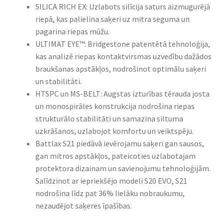
SILICA RICH EX: Uzlabots silīcija saturs aizmugurējā
riepā, kas palielina saķeri uz mitra seguma un
pagarina riepas mūžu.​
ULTIMAT EYE™: Bridgestone patentētā tehnoloģija,
kas analizē riepas kontaktvirsmas uzvedību dažādos
braukšanas apstākļos, nodrošinot optimālu saķeri
un stabilitāti.​
HTSPC un MS-BELT: Augstas izturības tērauda josta
un monospirāles konstrukcija nodrošina riepas
strukturālo stabilitāti un samazina siltuma
uzkrāšanos, uzlabojot komfortu un veiktspēju.​
Battlax S21 piedāvā ievērojamu saķeri gan sausos,
gan mitros apstākļos, pateicoties uzlabotajam
protektora dizainam un savienojumu tehnoloģijām.
Salīdzinot ar iepriekšējo modeli S20 EVO, S21
nodrošina līdz pat 36% lielāku nobraukumu,
nezaudējot saķeres īpašības.