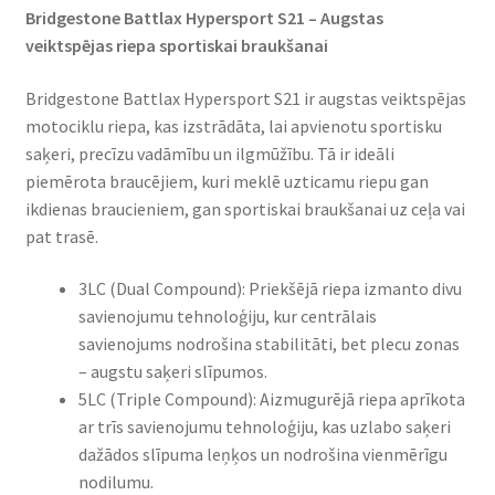
Bridgestone Battlax Hypersport S21 – Augstas
veiktspējas riepa sportiskai braukšanai
Bridgestone Battlax Hypersport S21 ir augstas veiktspējas
motociklu riepa, kas izstrādāta, lai apvienotu sportisku
saķeri, precīzu vadāmību un ilgmūžību. Tā ir ideāli
piemērota braucējiem, kuri meklē uzticamu riepu gan
ikdienas braucieniem, gan sportiskai braukšanai uz ceļa vai
pat trasē.
3LC (Dual Compound): Priekšējā riepa izmanto divu
savienojumu tehnoloģiju, kur centrālais
savienojums nodrošina stabilitāti, bet plecu zonas
– augstu saķeri slīpumos.​
5LC (Triple Compound): Aizmugurējā riepa aprīkota
ar trīs savienojumu tehnoloģiju, kas uzlabo saķeri
dažādos slīpuma leņķos un nodrošina vienmērīgu
nodilumu.​