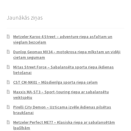
Jaunākās ziņas
Metzeler Karoo 4 Street – adventure riepa asfaltam un
vieglam bezceļam
Dunlop Geomax MX34 – motokrosa riepa mīkstam un vidēji
cietam segumam
Mitas Street Force – Sabalansēta sporta riepa ikdienas
lietošanai
CST CM-NK01 – Mūsdienīga sporta riepa ceļam
Maxxis MA-ST3 – Sport-touring riepa ar sabalansētu
veiktspēju
Pirelli City Demon – Uzticama izvēle ikdienas pilsētas
braukšanai
Metzeler Perfect ME77 – Klasiska riepa ar sabalansētām
īpašībām