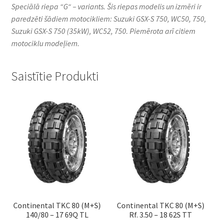
Speciālā riepa “G“ – variants. Šis riepas modelis un izmēri ir
paredzēti šādiem motocikliem: Suzuki GSX-S 750, WC50, 750,
Suzuki GSX-S 750 (35kW), WC52, 750. Piemērota arī citiem
motociklu modeļiem.
Saistītie Produkti
Continental TKC 80 (M+S)
Continental TKC 80 (M+S)
140/80 – 17 69Q TL
Rf. 3.50 – 18 62S TT