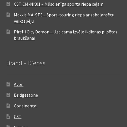
CST CM-NK01 – Mūsdienīga sporta riepa ceļam
Maxxis MA-ST3 – Sport-touring riepa ar sabalansētu
veiktspēju
Pirelli City Demon – Uzticama izvēle ikdienas pilsētas
braukšanai
Brand – Riepas
Avon
Bridgestone
Continental
CST