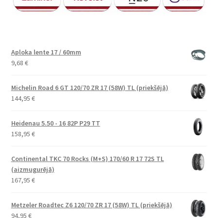
Aploka lente 17 / 60mm
9,68
€
Michelin Road 6 GT 120/70 ZR 17 (58W) TL (priekšējā)
144,95
€
Heidenau 5.50 - 16 82P P29 TT
158,95
€
Continental TKC 70 Rocks (M+S) 170/60 R 17 72S TL
(aizmugurējā)
167,95
€
Metzeler Roadtec Z6 120/70 ZR 17 (58W) TL (priekšējā)
94,95
€