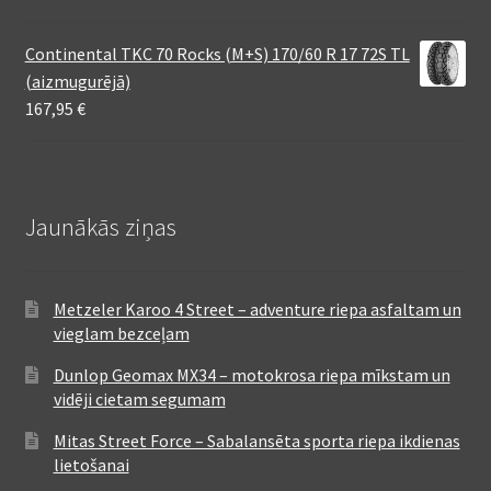
Continental TKC 70 Rocks (M+S) 170/60 R 17 72S TL
(aizmugurējā)
167,95
€
Jaunākās ziņas
Metzeler Karoo 4 Street – adventure riepa asfaltam un
vieglam bezceļam
Dunlop Geomax MX34 – motokrosa riepa mīkstam un
vidēji cietam segumam
Mitas Street Force – Sabalansēta sporta riepa ikdienas
lietošanai