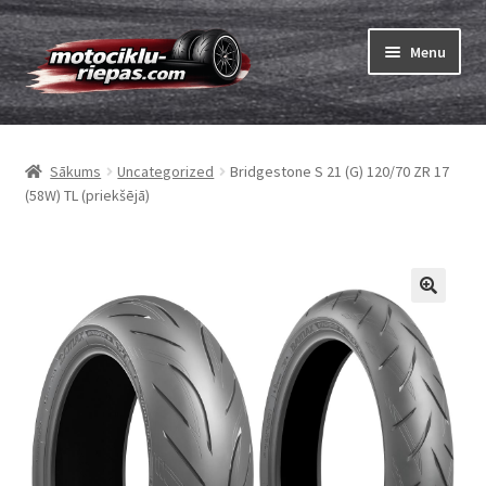
Skip
Skip
Menu
to
to
navigation
content
Expand
Riepas
child
Sākums
Uncategorized
Bridgestone S 21 (G) 120/70 ZR 17
menu
Expand
Kameras
(58W) TL (priekšējā)
child
menu
Pasūtīt
Expand
Viss par riepām
child
menu
Tests
Expand
Zīmoli
child
menu
Kontakti