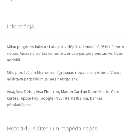
Informācija
Mūsu piegādes laiks uz Latviju ir vidēji 3-4 dienas. 19,95€/1-3 moto
riepas. Visas norādītās cenas ietver Latvijas pievienotās vērtības
nodokli.
Mēs piedāvājam tikai un vienīgi jaunas riepas no ražotnes. Vecos
noliktavu pārpalikumus mēs netirgojam.
Visa, Visa Debit, Visa Electron, MasterCard un Debit MasterCard
kartes, Apple Pay, Google Pay, internetbanka, bankas
pārskaitījums.
Motociklu, skūteru un mopēda riepas