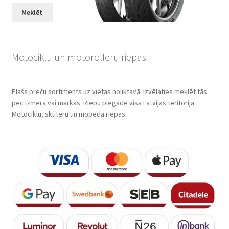
Meklēt
Motociklu un motorolleru riepas
Plašs preču sortiments uz vietas noliktavā. Izvēlaties meklēt tās
pēc izmēra vai markas. Riepu piegāde visā Latvijas teritorijā.
Motociklu, skūteru un mopēda riepas.