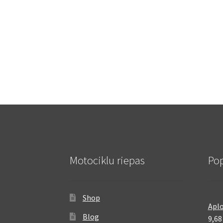
Motociklu riepas
Pop
Shop
Aplo
Blog
9,6