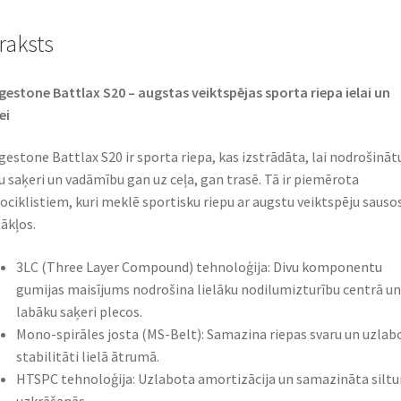
raksts
gestone Battlax S20 – augstas veiktspējas sporta riepa ielai un
i​
gestone Battlax S20 ir sporta riepa, kas izstrādāta, lai nodrošināt
lu saķeri un vadāmību gan uz ceļa, gan trasē. Tā ir piemērota
ciklistiem, kuri meklē sportisku riepu ar augstu veiktspēju sauso
ākļos.​
3LC (Three Layer Compound) tehnoloģija: Divu komponentu
gumijas maisījums nodrošina lielāku nodilumizturību centrā un
labāku saķeri plecos.​
Mono-spirāles josta (MS-Belt): Samazina riepas svaru un uzlab
stabilitāti lielā ātrumā.​
HTSPC tehnoloģija: Uzlabota amortizācija un samazināta silt