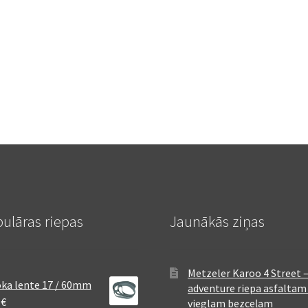
ulāras riepas
Jaunākās ziņas
Metzeler Karoo 4 Street 
ka lente 17 / 60mm
adventure riepa asfaltam
8
€
vieglam bezceļam