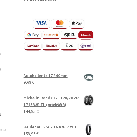
u
s
Aploka lente 17 / 60mm
9,68
€
Michelin Road 6 GT 120/70 ZR
17 (58W) TL (priekšējā)
144,95
€
o
Heidenau 5.50 - 16 82P P29 TT
uma
158,95
€