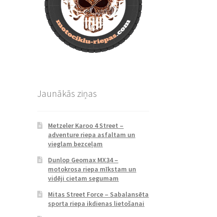
Jaunākās ziņas
Metzeler Karoo 4 Street –
adventure riepa asfaltam un
vieglam bezceļam
Dunlop Geomax MX34 –
motokrosa riepa mīkstam un
vidēji cietam segumam
Mitas Street Force – Sabalansēta
sporta riepa ikdienas lietošanai