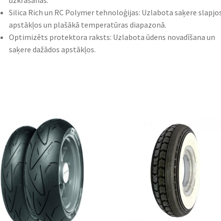
uzkrāšanās.​
Silica Rich un RC Polymer tehnoloģijas: Uzlabota saķere slapjo
apstākļos un plašākā temperatūras diapazonā.​
Optimizēts protektora raksts: Uzlabota ūdens novadīšana un
saķere dažādos apstākļos.