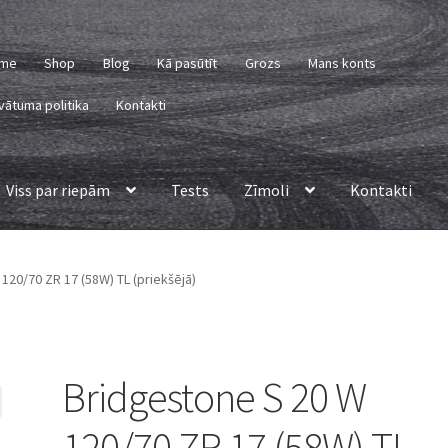
me
Shop
Blog
Kā pasūtīt
Grozs
Mans konts
vātuma politika
Kontakti
Viss par riepām
Tests
Zīmoli
Kontakti
120/70 ZR 17 (58W) TL (priekšējā)
Bridgestone S 20 W
120/70 ZR 17 (58W) TL