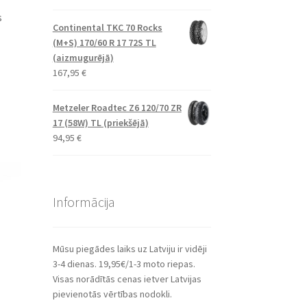
s
Continental TKC 70 Rocks
(M+S) 170/60 R 17 72S TL
(aizmugurējā)
167,95
€
Metzeler Roadtec Z6 120/70 ZR
17 (58W) TL (priekšējā)
94,95
€
Informācija
Mūsu piegādes laiks uz Latviju ir vidēji
3-4 dienas. 19,95€/1-3 moto riepas.
Visas norādītās cenas ietver Latvijas
pievienotās vērtības nodokli.