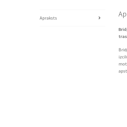
Ap
Apraksts
Brid
trase
Brid
izci
moto
apst