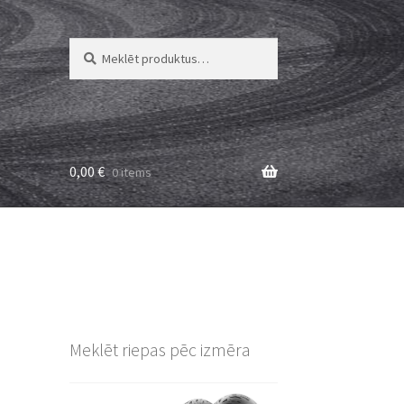
Meklēt:
Meklēt
0,00
€
0 items
Meklēt riepas pēc izmēra