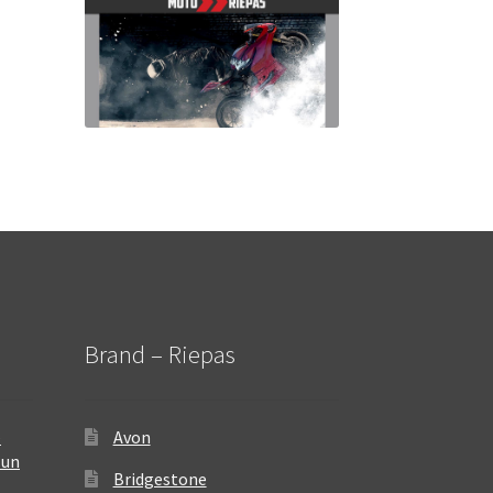
Brand – Riepas
–
Avon
 un
Bridgestone