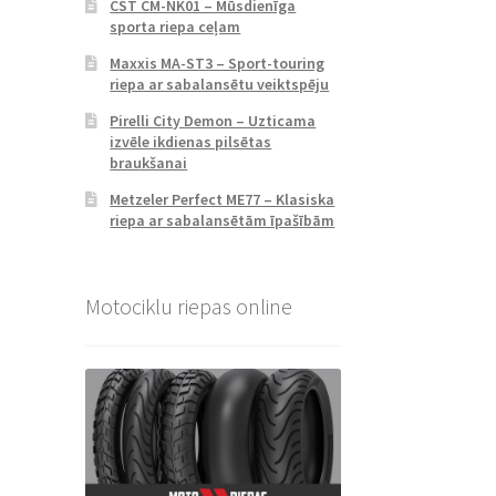
CST CM-NK01 – Mūsdienīga
sporta riepa ceļam
Maxxis MA-ST3 – Sport-touring
riepa ar sabalansētu veiktspēju
Pirelli City Demon – Uzticama
izvēle ikdienas pilsētas
braukšanai
Metzeler Perfect ME77 – Klasiska
riepa ar sabalansētām īpašībām
Motociklu riepas online