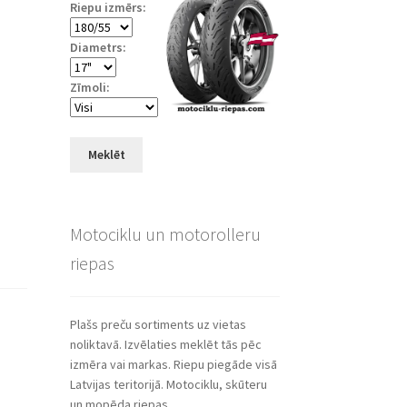
Riepu izmērs:
Diametrs:
Zīmoli:
Meklēt
Motociklu un motorolleru
riepas
Plašs preču sortiments uz vietas
noliktavā. Izvēlaties meklēt tās pēc
izmēra vai markas. Riepu piegāde visā
Latvijas teritorijā. Motociklu, skūteru
un mopēda riepas.