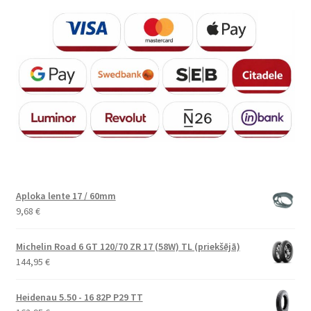
Aploka lente 17 / 60mm
9,68
€
Michelin Road 6 GT 120/70 ZR 17 (58W) TL (priekšējā)
144,95
€
Heidenau 5.50 - 16 82P P29 TT