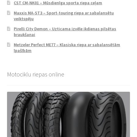
CST CM-NK01 – Mūsdienīga sporta riepa ceļam
Maxxis MA-ST3 – Sport-touring riepa ar sabalansētu
veiktspēju
Pirelli City Demon – Uzticama izvēle ikdienas pilsētas
braukšanai
Metzeler Perfect ME77 – Klasiska riepa ar sabalansētām
īpašībām
Motociklu riepas online