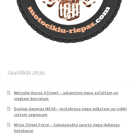
Jaunākās ziņas
Metzeler Karoo 4 Street – adventure riepa asfaltam un
vieglam bezceļam
Dunlop Geomax MX34 – motokrosa riepa mīkstam un vidēji
cietam segumam
Mitas Street Force – Sabalansēta sporta riepa ikdienas
lietošanai