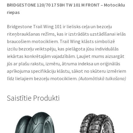
BRIDGESTONE 120/70 17 58H TW 101 M FRONT – Motociklu
riepas
Bridgestone Trail Wing 101 ir lielisks ceļa un bezceļu
riteņbraukšanas režīms, kas ir izstrādāts uzstādīšanai ielās
braucošiem motocikliem. Trail Wing klāsts simbolizē
izcilu bezceļu veiktspēju, kas pielāgota jūsu individuālās
iekārtas konkrētajām vajadzībām. Ļaujiet mums aizsargāt
jūs ar plašu rakstu, izmēru, ātruma indeksa un oriģinālās
aprīkojuma specifikāciju klāstu, sākot no skūteru izmēriem
līdz lielajiem bezceļu motocikliem.
(Automātiskā tulkošana)
Saistītie Produkti