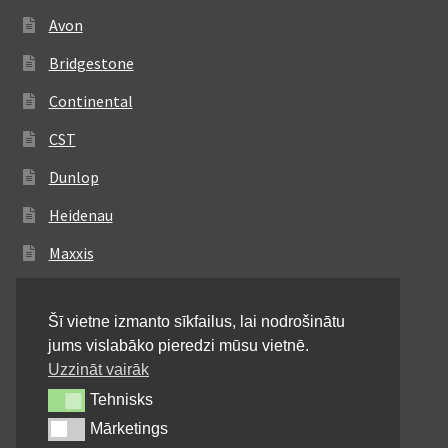
Avon
Bridgestone
Continental
CST
Dunlop
Heidenau
Maxxis
Metzeler
Šī vietne izmanto sīkfailus, lai nodrošinātu
Michelin
jums vislabāko pieredzi mūsu vietnē.
Mitas
Uzzināt vairāk
Tehnisks
Tehnisks
Pirelli
Mārketings
Mārketings
Shinko