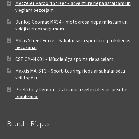
Metzeler Karoo 4 Street – adventure riepa asfaltam un
vieglam bezceļam
Dunlop Geomax MX34 – motokrosa riepa mīkstam un
vidēji cietam segumam
Mitas Street Force – Sabalansēta sporta riepa ikdienas
lietošanai
CST CM-NK01 – Mūsdienīga sporta riepa ceļam
Maxxis MA-ST3 – Sport-touring riepa ar sabalansētu
veiktspēju
Pirelli City Demon – Uzticama izvēle ikdienas pilsētas
braukšanai
Brand – Riepas