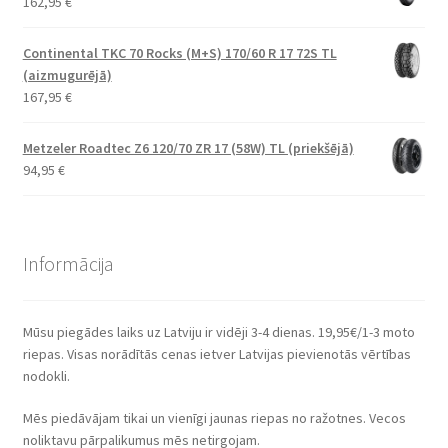
162,95
€
Continental TKC 70 Rocks (M+S) 170/60 R 17 72S TL
(aizmugurējā)
167,95
€
Metzeler Roadtec Z6 120/70 ZR 17 (58W) TL (priekšējā)
94,95
€
Informācija
Mūsu piegādes laiks uz Latviju ir vidēji 3-4 dienas. 19,95€/1-3 moto
riepas. Visas norādītās cenas ietver Latvijas pievienotās vērtības
nodokli.
Mēs piedāvājam tikai un vienīgi jaunas riepas no ražotnes. Vecos
noliktavu pārpalikumus mēs netirgojam.