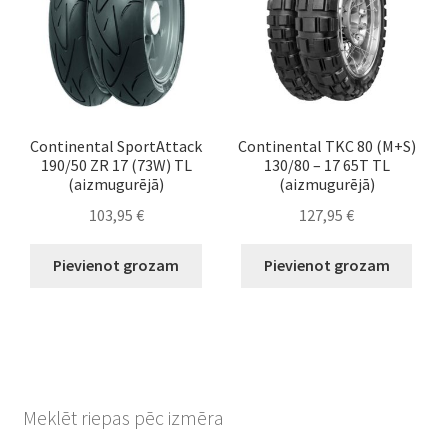
Continental SportAttack
Continental TKC 80 (M+S)
190/50 ZR 17 (73W) TL
130/80 – 17 65T TL
(aizmugurējā)
(aizmugurējā)
103,95
€
127,95
€
Pievienot grozam
Pievienot grozam
Meklēt riepas pēc izmēra