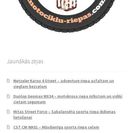
Jaunākās ziņas
Metzeler Karoo 4 Street – adventure riepa asfaltam un
vieglam bezceļam
Dunlop Geomax MX34 – motokrosa riepa mīkstam un vidēji
cietam segumam
Mitas Street Force – Sabalansēta sporta riepa ikdienas
lietošanai
CST CM-NK01 – Mūsdienīga sporta riepa ceļam