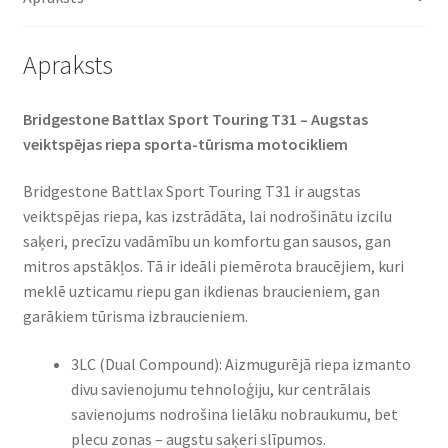
Apraksts
Bridgestone Battlax Sport Touring T31 – Augstas
veiktspējas riepa sporta-tūrisma motocikliem​
Bridgestone Battlax Sport Touring T31 ir augstas
veiktspējas riepa, kas izstrādāta, lai nodrošinātu izcilu
saķeri, precīzu vadāmību un komfortu gan sausos, gan
mitros apstākļos. Tā ir ideāli piemērota braucējiem, kuri
meklē uzticamu riepu gan ikdienas braucieniem, gan
garākiem tūrisma izbraucieniem.​
3LC (Dual Compound): Aizmugurējā riepa izmanto
divu savienojumu tehnoloģiju, kur centrālais
savienojums nodrošina lielāku nobraukumu, bet
plecu zonas – augstu saķeri slīpumos.​