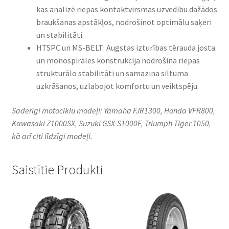
kas analizē riepas kontaktvirsmas uzvedību dažādos
braukšanas apstākļos, nodrošinot optimālu saķeri
un stabilitāti.​
HTSPC un MS-BELT: Augstas izturības tērauda josta
un monospirāles konstrukcija nodrošina riepas
strukturālo stabilitāti un samazina siltuma
uzkrāšanos, uzlabojot komfortu un veiktspēju.​
Saderīgi motociklu modeļi: Yamaha FJR1300, Honda VFR800,
Kawasaki Z1000SX, Suzuki GSX-S1000F, Triumph Tiger 1050,
kā arī citi līdzīgi modeļi.
Saistītie Produkti