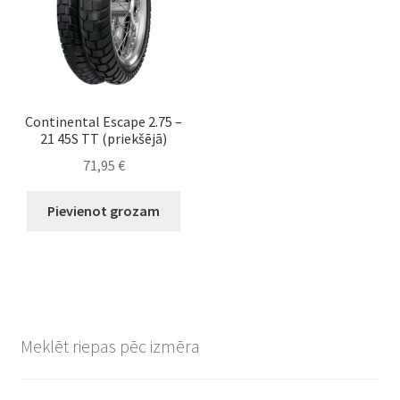
Continental Escape 2.75 –
21 45S TT (priekšējā)
71,95
€
Pievienot grozam
Meklēt riepas pēc izmēra