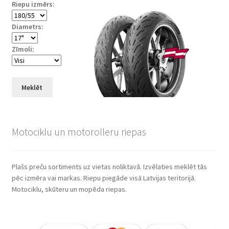
Riepu izmērs:
Diametrs:
Zīmoli:
Meklēt
Motociklu un motorolleru riepas
Plašs preču sortiments uz vietas noliktavā. Izvēlaties meklēt tās
pēc izmēra vai markas. Riepu piegāde visā Latvijas teritorijā.
Motociklu, skūteru un mopēda riepas.