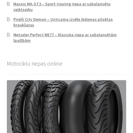
Maxxis MA-ST3 – Sport-touring riepa ar sabalansētu
veiktspēju
Pirelli City Demon – Uzticama izvēle ikdienas pilsētas
braukšanai
Metzeler Perfect ME77 – Klasiska riepa ar sabalansētām
īpašībām
Motociklu riepas online