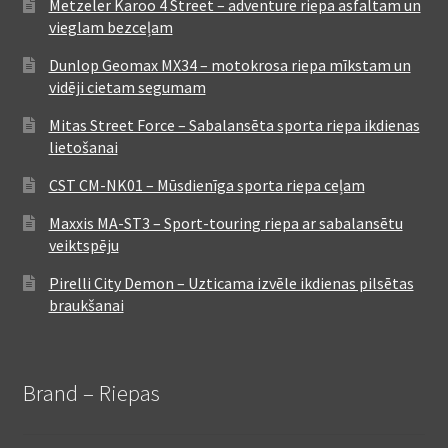
Metzeler Karoo 4 Street – adventure riepa asfaltam un
vieglam bezceļam
Dunlop Geomax MX34 – motokrosa riepa mīkstam un
vidēji cietam segumam
Mitas Street Force – Sabalansēta sporta riepa ikdienas
lietošanai
CST CM-NK01 – Mūsdienīga sporta riepa ceļam
Maxxis MA-ST3 – Sport-touring riepa ar sabalansētu
veiktspēju
Pirelli City Demon – Uzticama izvēle ikdienas pilsētas
braukšanai
Brand – Riepas