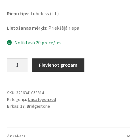
Riepu tips:
Tubeless (TL)
Lietošanas mērķis:
Priekšējā riepa
Noliktavā 20 prece/-es
Bridgestone
Pievienot grozam
T
31
120/60
ZR
SKU:
3286341053814
Kategorija:
Uncategorized
17
Birkas:
17
,
Bridgestone
(55W)
TL
(priekšējā)
daudzums
Apraksts