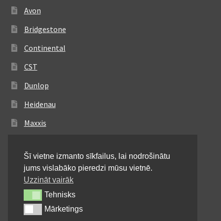
Avon
Bridgestone
Continental
CST
Dunlop
Heidenau
Maxxis
Metzeler
Šī vietne izmanto sīkfailus, lai nodrošinātu
Michelin
jums vislabāko pieredzi mūsu vietnē.
Mitas
Uzzināt vairāk
Tehnisks
Tehnisks
Pirelli
Mārketings
Mārketings
Shinko