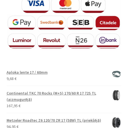
Aploka lente 17 / 60mm
9,68
€
Continental TKC 70 Rocks (M+S) 170/60 R 17 72S TL
(aizmugurējā)
167,95
€
Metzeler Roadtec Z6 120/70 ZR 17 (58W) TL (priekšējā)
94,95
€