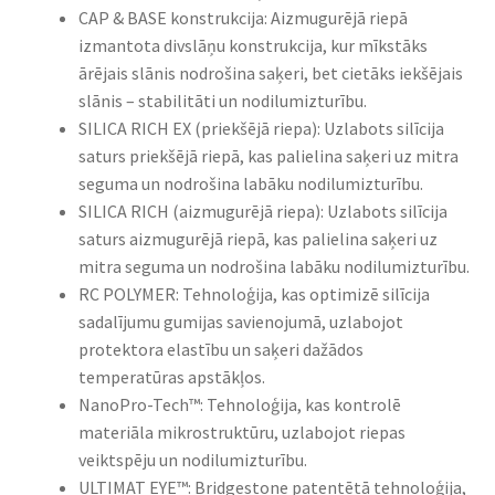
CAP & BASE konstrukcija: Aizmugurējā riepā
izmantota divslāņu konstrukcija, kur mīkstāks
ārējais slānis nodrošina saķeri, bet cietāks iekšējais
slānis – stabilitāti un nodilumizturību.​
SILICA RICH EX (priekšējā riepa): Uzlabots silīcija
saturs priekšējā riepā, kas palielina saķeri uz mitra
seguma un nodrošina labāku nodilumizturību.​
SILICA RICH (aizmugurējā riepa): Uzlabots silīcija
saturs aizmugurējā riepā, kas palielina saķeri uz
mitra seguma un nodrošina labāku nodilumizturību.​
RC POLYMER: Tehnoloģija, kas optimizē silīcija
sadalījumu gumijas savienojumā, uzlabojot
protektora elastību un saķeri dažādos
temperatūras apstākļos.​
NanoPro-Tech™: Tehnoloģija, kas kontrolē
materiāla mikrostruktūru, uzlabojot riepas
veiktspēju un nodilumizturību.​
ULTIMAT EYE™: Bridgestone patentētā tehnoloģija,