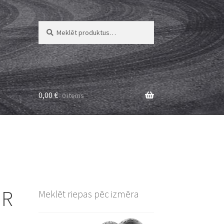
Meklēt:
Meklēt
0,00
€
0 items
 R
Meklēt riepas pēc izmēra