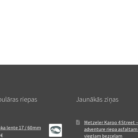
ulāras riepas
Jaunākās ziņas
Metzeler Karoo 4 Street 
ka lente 17 / 60mm
adventure riepa asfaltam
8
€
vieglam bezceļam