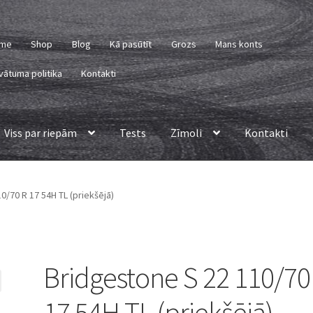
me
Shop
Blog
Kā pasūtīt
Grozs
Mans konts
vātuma politika
Kontakti
Viss par riepām
Tests
Zīmoli
Kontakti
0/70 R 17 54H TL (priekšējā)
Bridgestone S 22 110/70
17 54H TL (priekšējā)