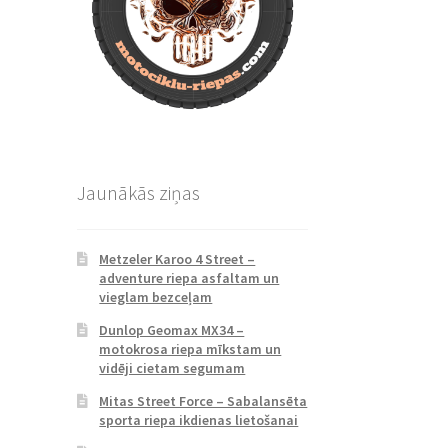
Jaunākās ziņas
Metzeler Karoo 4 Street –
adventure riepa asfaltam un
vieglam bezceļam
Dunlop Geomax MX34 –
motokrosa riepa mīkstam un
vidēji cietam segumam
Mitas Street Force – Sabalansēta
sporta riepa ikdienas lietošanai