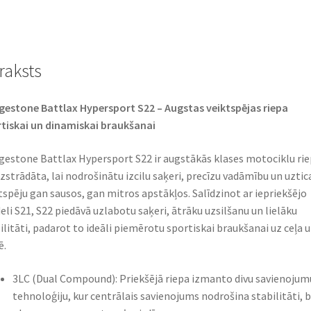
TL
(priekšējā)
daudzums
raksts
gestone Battlax Hypersport S22 – Augstas veiktspējas riepa
tiskai un dinamiskai braukšanai​
gestone Battlax Hypersport S22 ir augstākās klases motociklu rie
izstrādāta, lai nodrošinātu izcilu saķeri, precīzu vadāmību un uzti
tspēju gan sausos, gan mitros apstākļos. Salīdzinot ar iepriekšējo
li S21, S22 piedāvā uzlabotu saķeri, ātrāku uzsilšanu un lielāku
ilitāti, padarot to ideāli piemērotu sportiskai braukšanai uz ceļa 
.​
3LC (Dual Compound): Priekšējā riepa izmanto divu savienojum
tehnoloģiju, kur centrālais savienojums nodrošina stabilitāti, 