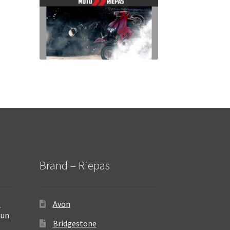
Brand – Riepas
–
Avon
 un
Bridgestone