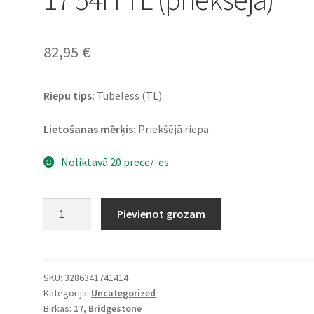
82,95
€
Riepu tips:
Tubeless (TL)
Lietošanas mērķis:
Priekšējā riepa
Noliktavā 20 prece/-es
Bridgestone
Pievienot grozam
S
22
110/70
R
SKU:
3286341741414
Kategorija:
Uncategorized
17
Birkas:
17
,
Bridgestone
54H