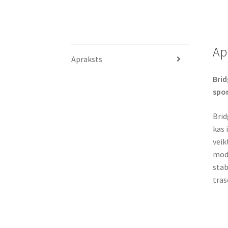
Ap
Apraksts
Brid
spor
Brid
kas 
veik
mode
stab
trasē