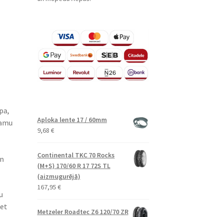
pa,
Aploka lente 17 / 60mm
camu
9,68
€
Continental TKC 70 Rocks
un
(M+S) 170/60 R 17 72S TL
(aizmugurējā)
167,95
€
u
bet
Metzeler Roadtec Z6 120/70 ZR