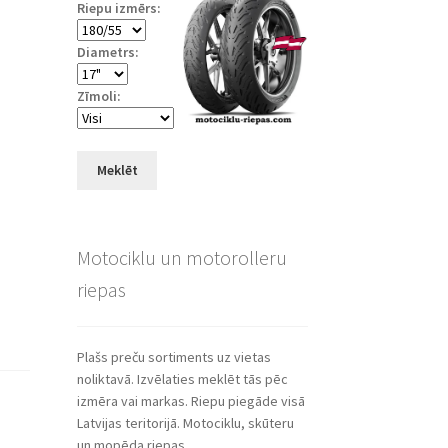
Riepu izmērs:
Diametrs:
Zīmoli:
Meklēt
Motociklu un motorolleru
riepas
Plašs preču sortiments uz vietas
noliktavā. Izvēlaties meklēt tās pēc
izmēra vai markas. Riepu piegāde visā
Latvijas teritorijā. Motociklu, skūteru
un mopēda riepas.