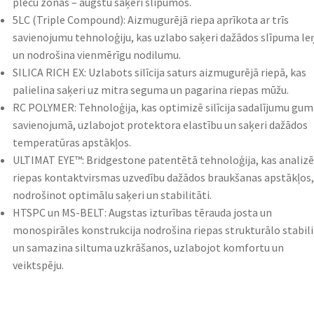
plecu zonas – augstu saķeri slīpumos.​
5LC (Triple Compound): Aizmugurējā riepa aprīkota ar trīs
savienojumu tehnoloģiju, kas uzlabo saķeri dažādos slīpuma le
un nodrošina vienmērīgu nodilumu.​
SILICA RICH EX: Uzlabots silīcija saturs aizmugurējā riepā, kas
palielina saķeri uz mitra seguma un pagarina riepas mūžu.​
RC POLYMER: Tehnoloģija, kas optimizē silīcija sadalījumu gum
savienojumā, uzlabojot protektora elastību un saķeri dažādos
temperatūras apstākļos.​
ULTIMAT EYE™: Bridgestone patentētā tehnoloģija, kas analizē
riepas kontaktvirsmas uzvedību dažādos braukšanas apstākļos,
nodrošinot optimālu saķeri un stabilitāti.​
HTSPC un MS-BELT: Augstas izturības tērauda josta un
monospirāles konstrukcija nodrošina riepas strukturālo stabili
un samazina siltuma uzkrāšanos, uzlabojot komfortu un
veiktspēju.​