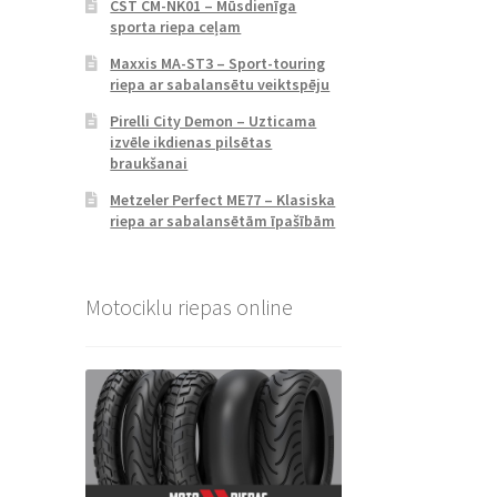
CST CM-NK01 – Mūsdienīga
sporta riepa ceļam
Maxxis MA-ST3 – Sport-touring
riepa ar sabalansētu veiktspēju
Pirelli City Demon – Uzticama
izvēle ikdienas pilsētas
braukšanai
Metzeler Perfect ME77 – Klasiska
riepa ar sabalansētām īpašībām
Motociklu riepas online