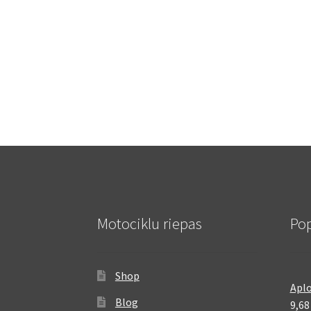
Motociklu riepas
Pop
Shop
Aplo
Blog
9,6