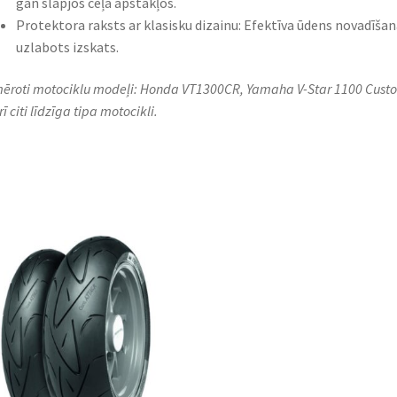
gan slapjos ceļa apstākļos.​
Protektora raksts ar klasisku dizainu: Efektīva ūdens novadīšan
uzlabots izskats.​
ēroti motociklu modeļi: Honda VT1300CR, Yamaha V-Star 1100 Cust
ī citi līdzīga tipa motocikli.