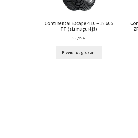
Continental Escape 4.10 – 18 60S
Con
TT (aizmugurējā)
ZR
83,95
€
Pievienot grozam