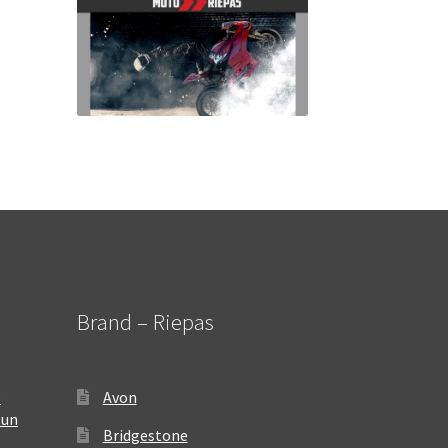
Brand – Riepas
–
Avon
 un
Bridgestone