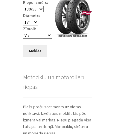
Riepu izmērs:
Diametrs:
Zīmoli:
Meklēt
Motociklu un motorolleru
riepas
Plašs preču sortiments uz vietas
noliktavā. Izvēlaties meklēt tās pēc
izmēra vai markas. Riepu piegāde visā
Latvijas teritorijā. Motociklu, skūteru
un mopēda riepas.