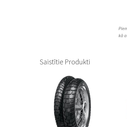
Piem
kā ar
Saistītie Produkti