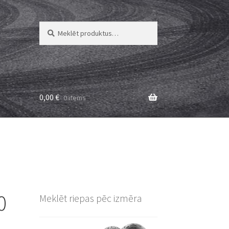
Meklēt:
Meklēt
0,00
€
0 items
0
Meklēt riepas pēc izmēra