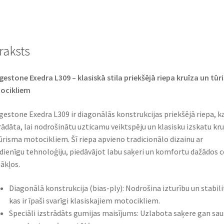
TT
(priekšējā)
daudzums
raksts
gestone Exedra L309 – klasiskā stila priekšējā riepa kruīza un tū
ocikliem
gestone Exedra L309 ir diagonālās konstrukcijas priekšējā riepa, k
rādāta, lai nodrošinātu uzticamu veiktspēju un klasisku izskatu kru
ūrisma motocikliem. Šī riepa apvieno tradicionālo dizainu ar
ienīgu tehnoloģiju, piedāvājot labu saķeri un komfortu dažādos c
ākļos.​
Diagonālā konstrukcija (bias-ply): Nodrošina izturību un stabili
kas ir īpaši svarīgi klasiskajiem motocikliem.​
Speciāli izstrādāts gumijas maisījums: Uzlabota saķere gan sau