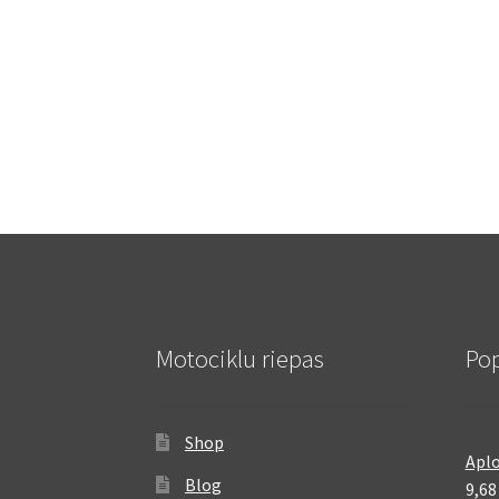
Motociklu riepas
Pop
Shop
Aplo
Blog
9,6