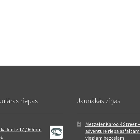
ulāras riepas
Jaunākās ziņas
Metzeler Karoo 4 Street 
ka lente 17 / 60mm
adventure riepa asfaltam
8
€
vieglam bezceļam