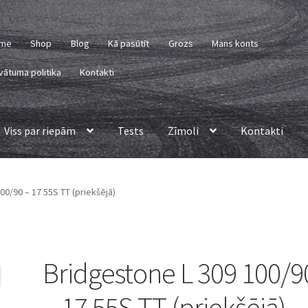
me
Shop
Blog
Kā pasūtīt
Grozs
Mans konts
vātuma politika
Kontakti
Viss par riepām
Tests
Zīmoli
Kontakti
00/90 – 17 55S TT (priekšējā)
Bridgestone L 309 100/9
– 17 55S TT (priekšējā)