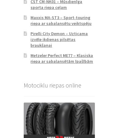
CST CM-NK01 – Mūsdienīga
sporta riepa ceļam
Maxxis MA-ST3 – Sport-touring
riepa ar sabalansētu veiktspēju
Pirelli City Demon – Uzticama
izvēle ikdienas pilsētas
braukšanai
Metzeler Perfect ME77 – Klasiska
riepa ar sabalansētām īpašībām
Motociklu riepas online