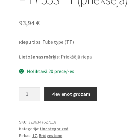
93,94
€
Riepu tips:
Tube type (TT)
Lietošanas mērķis:
Priekšējā riepa
Noliktavā 20 prece/-es
Bridgestone
Pievienot grozam
L
309
100/90
-
SKU:
3286347627118
Kategorija:
Uncategorized
17
Birkas:
17
,
Bridgestone
55S