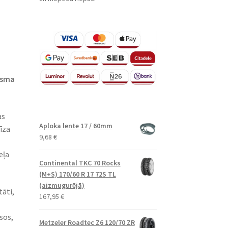
risma
as
Aploka lente 17 / 60mm
īza
9,68
€
eļa
Continental TKC 70 Rocks
(M+S) 170/60 R 17 72S TL
(aizmugurējā)
tāti,
167,95
€
sos,
Metzeler Roadtec Z6 120/70 ZR