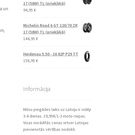
17 (58W) TL (priekšējā)
a un
94,95
€
Michelin Road 6 GT 120/70 ZR
om,
17 (58W) TL (priekšējā)
144,95
€
Heidenau 5.50 - 16 82P P29 TT
158,95
€
Informācija
Mūsu piegādes laiks uz Latviju ir vidēji
3-4 dienas. 19,95€/1-3 moto riepas.
Visas norādītās cenas ietver Latvijas
pievienotās vērtības nodokli.