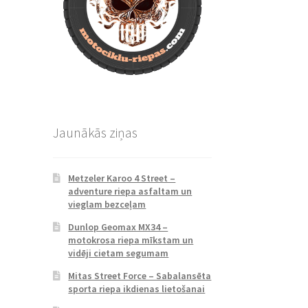
Jaunākās ziņas
Metzeler Karoo 4 Street –
adventure riepa asfaltam un
vieglam bezceļam
Dunlop Geomax MX34 –
motokrosa riepa mīkstam un
vidēji cietam segumam
Mitas Street Force – Sabalansēta
sporta riepa ikdienas lietošanai