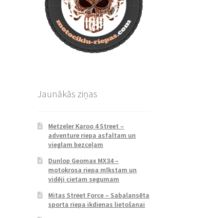
Jaunākās ziņas
Metzeler Karoo 4 Street –
adventure riepa asfaltam un
vieglam bezceļam
Dunlop Geomax MX34 –
motokrosa riepa mīkstam un
vidēji cietam segumam
Mitas Street Force – Sabalansēta
sporta riepa ikdienas lietošanai