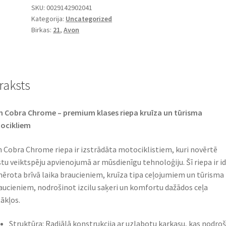
SKU:
0029142902041
Kategorija:
Uncategorized
Birkas:
21
,
Avon
raksts
 Cobra Chrome – premium klases riepa kruīza un tūrisma
cikliem​
 Cobra Chrome riepa ir izstrādāta motociklistiem, kuri novērtē
tu veiktspēju apvienojumā ar mūsdienīgu tehnoloģiju. Šī riepa ir id
ērota brīvā laika braucieniem, kruīza tipa ceļojumiem un tūrisma
aucieniem, nodrošinot izcilu saķeri un komfortu dažādos ceļa
ākļos.​
Struktūra: Radiālā konstrukcija ar uzlabotu karkasu, kas nodro