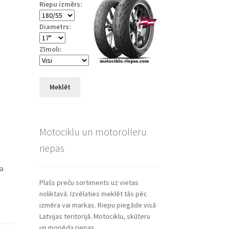
Riepu izmērs:
Diametrs:
Zīmoli:
Meklēt
Motociklu un motorolleru
riepas
ša
Plašs preču sortiments uz vietas
noliktavā. Izvēlaties meklēt tās pēc
izmēra vai markas. Riepu piegāde visā
Latvijas teritorijā. Motociklu, skūteru
un mopēda riepas.