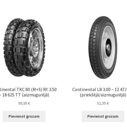
inental TKC 80 (M+S) Rf. 3.50
Continental LB 3.00 – 12 47
– 18 62S TT (aizmugurējā)
(priekšējā/aizmugurējā)
99,95
€
52,95
€
Pievienot grozam
Pievienot grozam