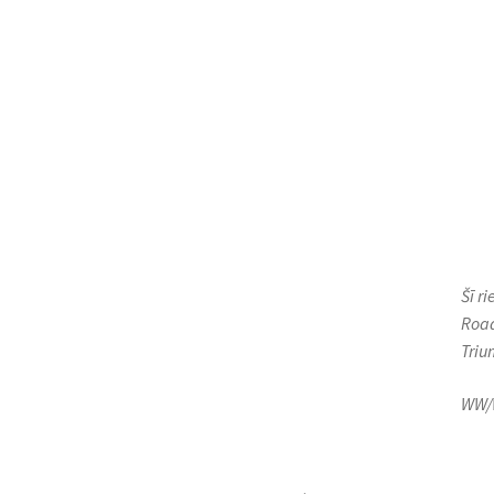
Šī r
Road
Triu
WW/W