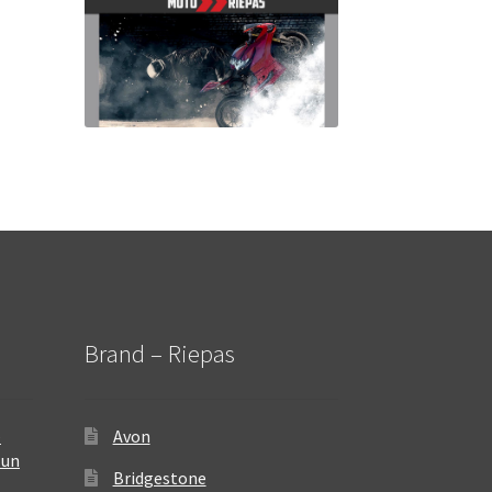
Brand – Riepas
–
Avon
 un
Bridgestone