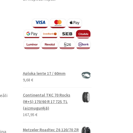
Aploka lente 17 / 60mm
9,68
€
eāli
Continental TKC 70 Rocks
(M+S) 170/60 R 17 72S TL
(aizmugurējā)
167,95
€
Metzeler Roadtec Z6 120/70 ZR
šina