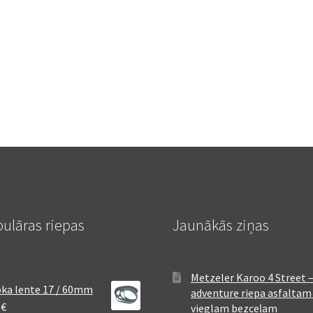
ulāras riepas
Jaunākās ziņas
Metzeler Karoo 4 Street 
ka lente 17 / 60mm
adventure riepa asfaltam
8
€
vieglam bezceļam