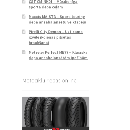
CST CM-NK01 – Mūsdienīga
sporta riepa ceļam
Maxxis MA-ST3 – Sport-touring
riepa ar sabalansētu veiktspēju
Pirelli City Demon – Uzticama
izvēle ikdienas pilsētas
braukšanai
Metzeler Perfect ME77 – Klasiska
riepa ar sabalansētām īpašībām
Motociklu riepas online