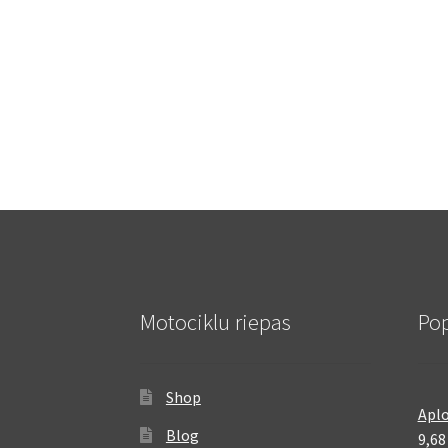
Motociklu riepas
Pop
Shop
Aplo
Blog
9,6