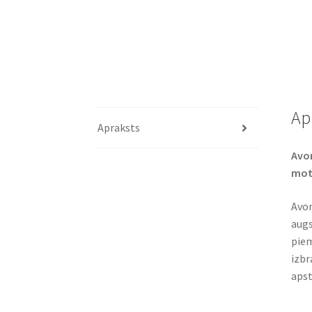
Ap
Apraksts
Avon
moto
Avon
augs
piem
izbr
apst