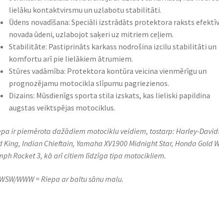
lielāku kontaktvirsmu un uzlabotu stabilitāti.​
Ūdens novadīšana: Speciāli izstrādāts protektora raksts efektīv
novada ūdeni, uzlabojot saķeri uz mitriem ceļiem.​
Stabilitāte: Pastiprināts karkass nodrošina izcilu stabilitāti un
komfortu arī pie lielākiem ātrumiem.​
Stūres vadāmība: Protektora kontūra veicina vienmērīgu un
prognozējamu motocikla slīpumu pagriezienos.​
Dizains: Mūsdienīgs sporta stila izskats, kas lieliski papildina
augstas veiktspējas motociklus.​
iepa ir piemērota dažādiem motociklu veidiem, tostarp: Harley-David
 King, Indian Chieftain, Yamaha XV1900 Midnight Star, Honda Gold W
mph Rocket 3, kā arī citiem līdzīga tipa motocikliem.
SW/WWW = Riepa ar baltu sānu malu.