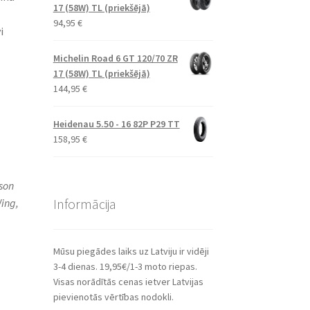
17 (58W) TL (priekšējā)
94,95
€
i
Michelin Road 6 GT 120/70 ZR
17 (58W) TL (priekšējā)
144,95
€
Heidenau 5.50 - 16 82P P29 TT
158,95
€
son
Informācija
ing,
Mūsu piegādes laiks uz Latviju ir vidēji
3-4 dienas. 19,95€/1-3 moto riepas.
Visas norādītās cenas ietver Latvijas
pievienotās vērtības nodokli.