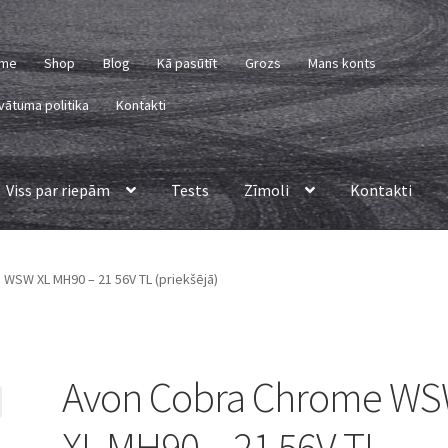
me
Shop
Blog
Kā pasūtīt
Grozs
Mans konts
vātuma politika
Kontakti
Viss par riepām
Tests
Zīmoli
Kontakti
WSW XL MH90 – 21 56V TL (priekšējā)
Avon Cobra Chrome W
XL MH90 – 21 56V TL