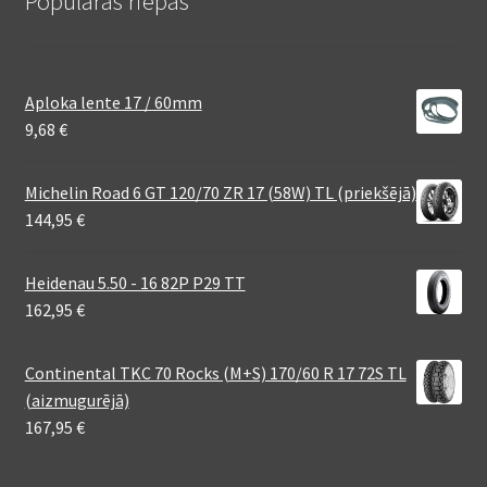
Populāras riepas
Aploka lente 17 / 60mm
9,68
€
Michelin Road 6 GT 120/70 ZR 17 (58W) TL (priekšējā)
144,95
€
Heidenau 5.50 - 16 82P P29 TT
162,95
€
Continental TKC 70 Rocks (M+S) 170/60 R 17 72S TL
(aizmugurējā)
167,95
€