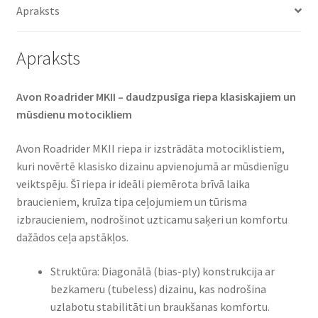
Apraksts
Apraksts
Avon Roadrider MKII – daudzpusīga riepa klasiskajiem un
mūsdienu motocikliem​
Avon Roadrider MKII riepa ir izstrādāta motociklistiem,
kuri novērtē klasisko dizainu apvienojumā ar mūsdienīgu
veiktspēju. Šī riepa ir ideāli piemērota brīvā laika
braucieniem, kruīza tipa ceļojumiem un tūrisma
izbraucieniem, nodrošinot uzticamu saķeri un komfortu
dažādos ceļa apstākļos.​
Struktūra: Diagonālā (bias-ply) konstrukcija ar
bezkameru (tubeless) dizainu, kas nodrošina
uzlabotu stabilitāti un braukšanas komfortu.​