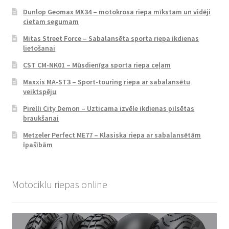
Dunlop Geomax MX34 – motokrosa riepa mīkstam un vidēji
cietam segumam
Mitas Street Force – Sabalansēta sporta riepa ikdienas
lietošanai
CST CM-NK01 – Mūsdienīga sporta riepa ceļam
Maxxis MA-ST3 – Sport-touring riepa ar sabalansētu
veiktspēju
Pirelli City Demon – Uzticama izvēle ikdienas pilsētas
braukšanai
Metzeler Perfect ME77 – Klasiska riepa ar sabalansētām
īpašībām
Motociklu riepas online