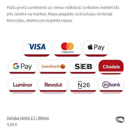
Plašs preču sortiments uz vietas noliktavā. Izvēlaties meklēt tās
pēc izmēra vai markas. Riepu piegāde visā Latvijas teritorijā.
Motociklu, skūteru un mopēda riepas.
Aploka lente 17 / 60mm
9,68
€