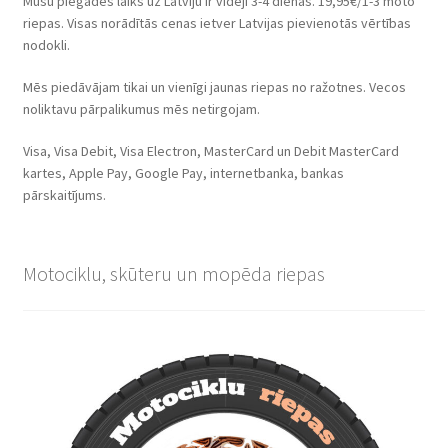
Mūsu piegādes laiks uz Latviju ir vidēji 3-4 dienas. 19,95€/1-3 moto
riepas. Visas norādītās cenas ietver Latvijas pievienotās vērtības
nodokli.
Mēs piedāvājam tikai un vienīgi jaunas riepas no ražotnes. Vecos
noliktavu pārpalikumus mēs netirgojam.
Visa, Visa Debit, Visa Electron, MasterCard un Debit MasterCard
kartes, Apple Pay, Google Pay, internetbanka, bankas
pārskaitījums.
Motociklu, skūteru un mopēda riepas