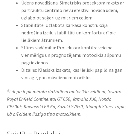
Ūdens novadīšana: Simetrisks protektora raksts ar
pārtrauktu centrālo rievu efektīvi novada ūdeni,
uzlabojot saķeri uz mitriem ceļiem.​
Stabilitāte: Uzlabota karkasa konstrukcija
nodrošina izcilu stabilitāti un komfortu arī pie
lielākiem ātrumiem.​
Stūres vadāmība: Protektora kontūra veicina
vienmērīgu un prognozējamu motocikla slīpumu
pagriezienos.​
Dizains: Klasisks izskats, kas lieliski papildina gan
vintage, gan mūsdienu motociklus.​
Šī riepa ir piemērota dažādiem motociklu veidiem, tostarp:
Royal Enfield Continental GT 650, Yamaha XJ6, Honda
CB500F, Kawasaki ER-6n, Suzuki SV650, Triumph Street Triple,
kā arī citiem līdzīga tipa motocikliem.
Saistītie Produkti