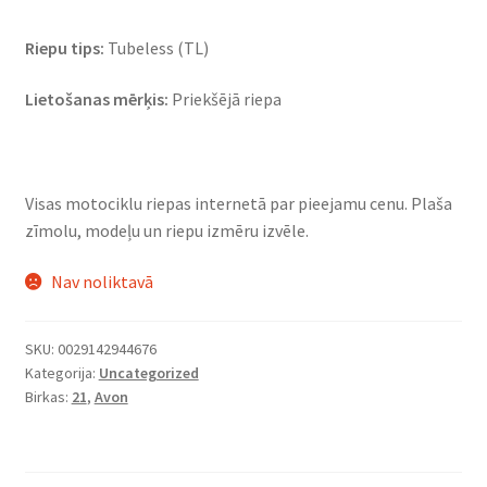
Riepu tips:
Tubeless (TL)
Lietošanas mērķis:
Priekšējā riepa
Visas motociklu riepas internetā par pieejamu cenu. Plaša
zīmolu, modeļu un riepu izmēru izvēle.
Nav noliktavā
SKU:
0029142944676
Kategorija:
Uncategorized
Birkas:
21
,
Avon