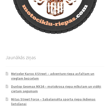
Jaunākās ziņas
Metzeler Karoo 4 Street – adventure riepa asfaltam un
vieglam bezceļam
Dunlop Geomax MX34 – motokrosa riepa mīkstam un vidēji
cietam segumam
Mitas Street Force – Sabalansēta sporta riepa ikdienas
lietošanai