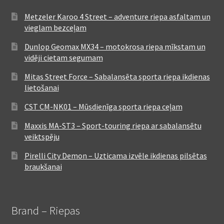
Metzeler Karoo 4 Street – adventure riepa asfaltam un
vieglam bezceļam
Dunlop Geomax MX34 – motokrosa riepa mīkstam un
vidēji cietam segumam
Mitas Street Force – Sabalansēta sporta riepa ikdienas
lietošanai
CST CM-NK01 – Mūsdienīga sporta riepa ceļam
Maxxis MA-ST3 – Sport-touring riepa ar sabalansētu
veiktspēju
Pirelli City Demon – Uzticama izvēle ikdienas pilsētas
braukšanai
Brand – Riepas