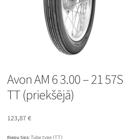
Avon AM 6 3.00 – 21 57S
TT (priekšējā)
123,87
€
Riepu tips:
Tube type (TT)