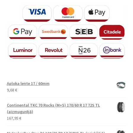
Aploka lente 17 / 60mm
9,68
€
Continental TKC 70 Rocks (M+S) 170/60 R 17 72S TL
(aizmugurējā)
167,95
€