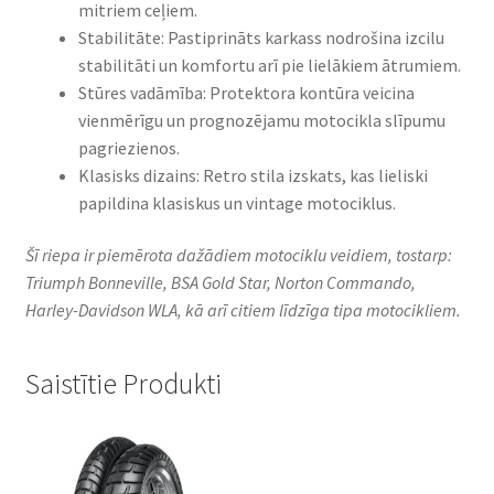
mitriem ceļiem.​
Stabilitāte: Pastiprināts karkass nodrošina izcilu
stabilitāti un komfortu arī pie lielākiem ātrumiem.​
Stūres vadāmība: Protektora kontūra veicina
vienmērīgu un prognozējamu motocikla slīpumu
pagriezienos.​
Klasisks dizains: Retro stila izskats, kas lieliski
papildina klasiskus un vintage motociklus.​
Šī riepa ir piemērota dažādiem motociklu veidiem, tostarp:
Triumph Bonneville, BSA Gold Star, Norton Commando,
Harley-Davidson WLA, kā arī citiem līdzīga tipa motocikliem.
Saistītie Produkti