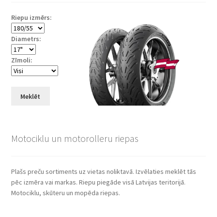
Riepu izmērs:
Diametrs:
Zīmoli:
Meklēt
Motociklu un motorolleru riepas
Plašs preču sortiments uz vietas noliktavā. Izvēlaties meklēt tās
pēc izmēra vai markas. Riepu piegāde visā Latvijas teritorijā.
Motociklu, skūteru un mopēda riepas.