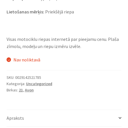
Lietošanas mērķis:
Priekšējā riepa
Visas motociklu riepas internetā par pieejamu cenu. Plaša
zīmolu, modeļu un riepu izmēru izvēle.
Nav noliktavā
SKU:
0029142521785
Kategorija:
Uncategorized
Birkas:
21
,
Avon
Apraksts