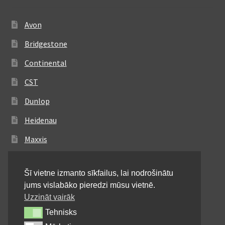
Avon
Bridgestone
Continental
CST
Dunlop
Heidenau
Maxxis
Metzeler
Šī vietne izmanto sīkfailus, lai nodrošinātu
Michelin
jums vislabāko pieredzi mūsu vietnē.
Mitas
Uzzināt vairāk
Tehnisks
Tehnisks
Pirelli