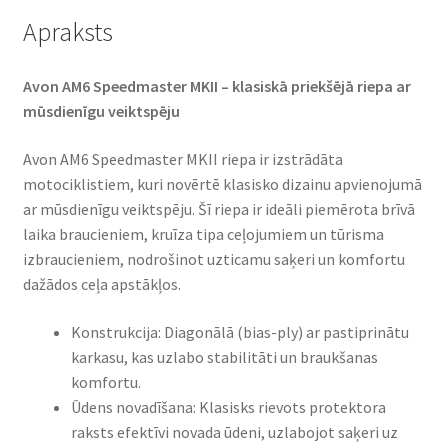
Apraksts
Avon AM6 Speedmaster MKII – klasiskā priekšējā riepa ar
mūsdienīgu veiktspēju​
Avon AM6 Speedmaster MKII riepa ir izstrādāta
motociklistiem, kuri novērtē klasisko dizainu apvienojumā
ar mūsdienīgu veiktspēju. Šī riepa ir ideāli piemērota brīvā
laika braucieniem, kruīza tipa ceļojumiem un tūrisma
izbraucieniem, nodrošinot uzticamu saķeri un komfortu
dažādos ceļa apstākļos.​
Konstrukcija: Diagonālā (bias-ply) ar pastiprinātu
karkasu, kas uzlabo stabilitāti un braukšanas
komfortu.​
Ūdens novadīšana: Klasisks rievots protektora
raksts efektīvi novada ūdeni, uzlabojot saķeri uz