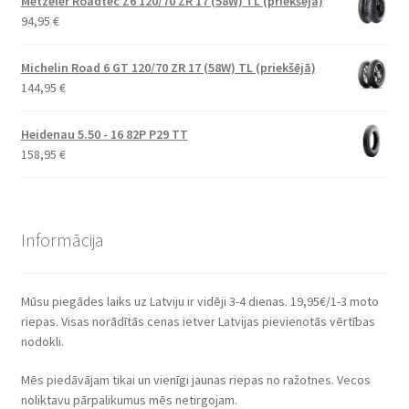
Metzeler Roadtec Z6 120/70 ZR 17 (58W) TL (priekšējā)
94,95
€
Michelin Road 6 GT 120/70 ZR 17 (58W) TL (priekšējā)
144,95
€
Heidenau 5.50 - 16 82P P29 TT
158,95
€
Informācija
Mūsu piegādes laiks uz Latviju ir vidēji 3-4 dienas. 19,95€/1-3 moto
riepas. Visas norādītās cenas ietver Latvijas pievienotās vērtības
nodokli.
Mēs piedāvājam tikai un vienīgi jaunas riepas no ražotnes. Vecos
noliktavu pārpalikumus mēs netirgojam.