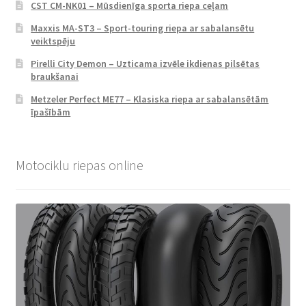
CST CM-NK01 – Mūsdienīga sporta riepa ceļam
Maxxis MA-ST3 – Sport-touring riepa ar sabalansētu
veiktspēju
Pirelli City Demon – Uzticama izvēle ikdienas pilsētas
braukšanai
Metzeler Perfect ME77 – Klasiska riepa ar sabalansētām
īpašībām
Motociklu riepas online