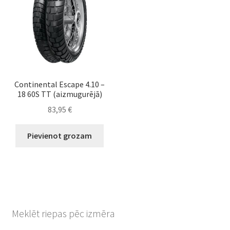
Continental Escape 4.10 –
18 60S TT (aizmugurējā)
83,95
€
Pievienot grozam
Meklēt riepas pēc izmēra