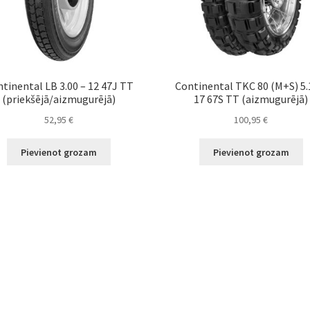
tinental LB 3.00 – 12 47J TT
Continental TKC 80 (M+S) 5.
(priekšējā/aizmugurējā)
17 67S TT (aizmugurējā)
52,95
€
100,95
€
Pievienot grozam
Pievienot grozam