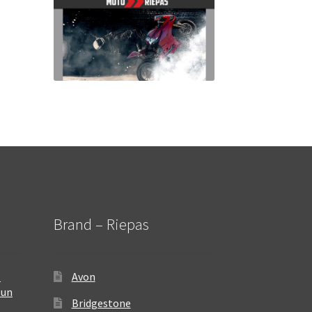
Brand – Riepas
–
Avon
 un
Bridgestone