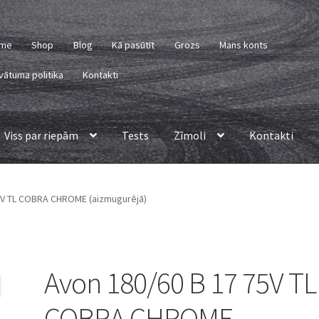
me
Shop
Blog
Kā pasūtīt
Grozs
Mans konts
vātuma politika
Kontakti
Viss par riepām
Tests
Zīmoli
Kontakti
5V TL COBRA CHROME (aizmugurējā)
Avon 180/60 B 17 75V TL
COBRA CHROME