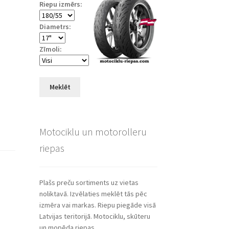
Riepu izmērs:
Diametrs:
Zīmoli:
Meklēt
Motociklu un motorolleru
riepas
Plašs preču sortiments uz vietas
noliktavā. Izvēlaties meklēt tās pēc
izmēra vai markas. Riepu piegāde visā
Latvijas teritorijā. Motociklu, skūteru
un mopēda riepas.