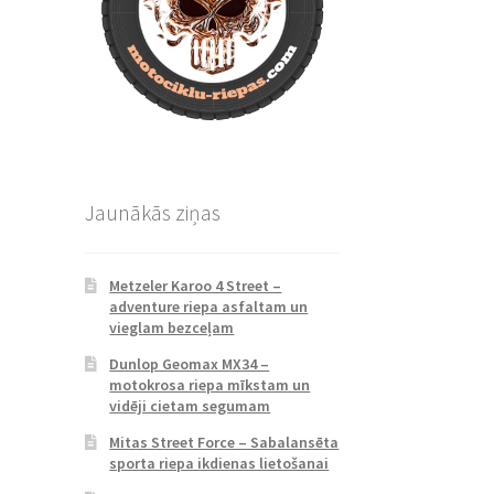
Jaunākās ziņas
Metzeler Karoo 4 Street –
adventure riepa asfaltam un
vieglam bezceļam
Dunlop Geomax MX34 –
motokrosa riepa mīkstam un
vidēji cietam segumam
Mitas Street Force – Sabalansēta
sporta riepa ikdienas lietošanai