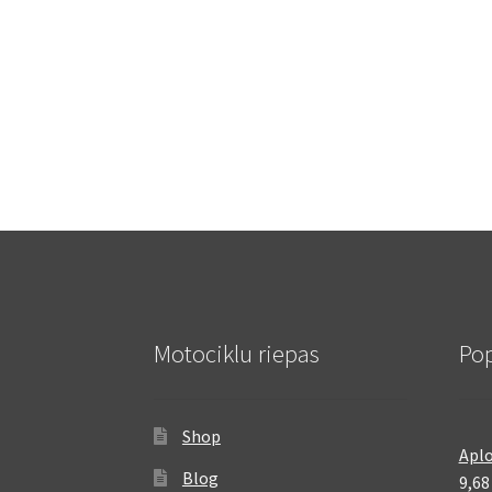
Motociklu riepas
Pop
Shop
Aplo
Blog
9,6