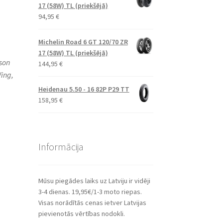
17 (58W) TL (priekšējā)
94,95
€
Michelin Road 6 GT 120/70 ZR
17 (58W) TL (priekšējā)
son
144,95
€
ing,
Heidenau 5.50 - 16 82P P29 TT
158,95
€
Informācija
Mūsu piegādes laiks uz Latviju ir vidēji
3-4 dienas. 19,95€/1-3 moto riepas.
Visas norādītās cenas ietver Latvijas
pievienotās vērtības nodokli.