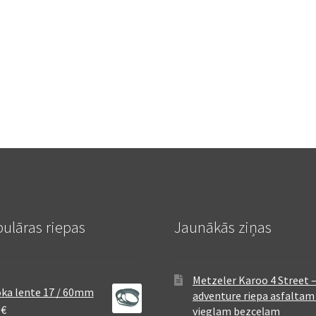
ulāras riepas
Jaunākās ziņas
Metzeler Karoo 4 Street 
ka lente 17 / 60mm
adventure riepa asfaltam
8
€
vieglam bezceļam