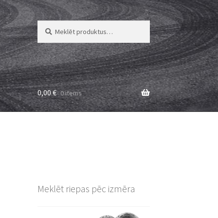
Meklēt:
Meklēt
0,00
€
0 items
Meklēt riepas pēc izmēra