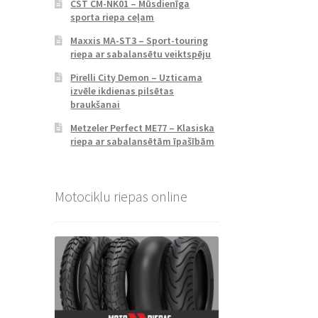
CST CM-NK01 – Mūsdienīga
sporta riepa ceļam
Maxxis MA-ST3 – Sport-touring
riepa ar sabalansētu veiktspēju
Pirelli City Demon – Uzticama
izvēle ikdienas pilsētas
braukšanai
Metzeler Perfect ME77 – Klasiska
riepa ar sabalansētām īpašībām
Motociklu riepas online