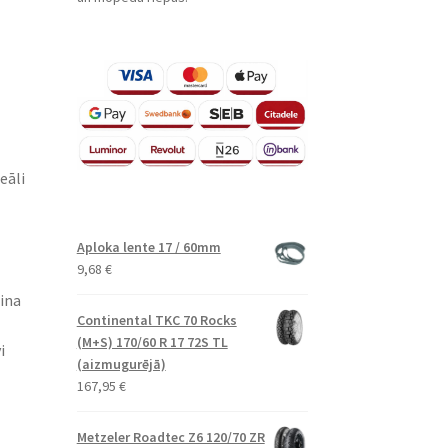
eāli
Aploka lente 17 / 60mm
9,68
€
šina
Continental TKC 70 Rocks
(M+S) 170/60 R 17 72S TL
i
(aizmugurējā)
167,95
€
Metzeler Roadtec Z6 120/70 ZR