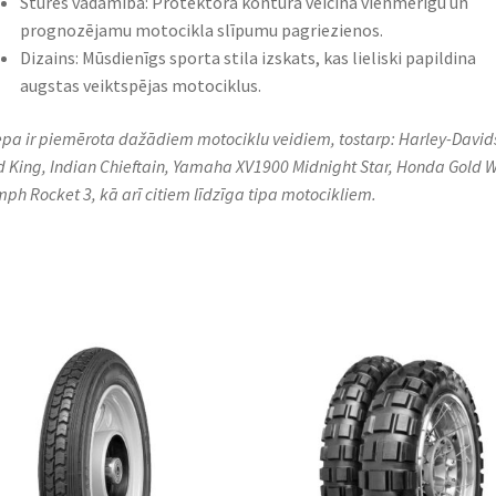
Stūres vadāmība: Protektora kontūra veicina vienmērīgu un
prognozējamu motocikla slīpumu pagriezienos.​
Dizains: Mūsdienīgs sporta stila izskats, kas lieliski papildina
augstas veiktspējas motociklus.​
iepa ir piemērota dažādiem motociklu veidiem, tostarp: Harley-David
 King, Indian Chieftain, Yamaha XV1900 Midnight Star, Honda Gold W
mph Rocket 3, kā arī citiem līdzīga tipa motocikliem.