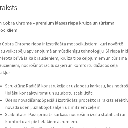
raksts
 Cobra Chrome – premium klases riepa kruīza un tūrisma
cikliem​
 Cobra Chrome riepa ir izstrādāta motociklistiem, kuri novērtē
tu veiktspēju apvienojumā ar mūsdienīgu tehnoloģiju. Šī riepa ir id
ērota brīvā laika braucieniem, kruīza tipa ceļojumiem un tūrisma
aucieniem, nodrošinot izcilu saķeri un komfortu dažādos ceļa
ākļos.​
Struktūra: Radiālā konstrukcija ar uzlabotu karkasu, kas nodro
lielāku kontaktvirsmu un uzlabotu stabilitāti.​
Ūdens novadīšana: Speciāli izstrādāts protektora raksts efektīv
novada ūdeni, uzlabojot saķeri uz mitriem ceļiem.​
Stabilitāte: Pastiprināts karkass nodrošina izcilu stabilitāti un
komfortu arī pie lielākiem ātrumiem.​