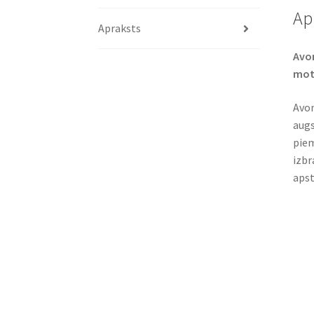
Ap
Apraksts
Avon
moto
Avon
augs
piem
izbr
apst