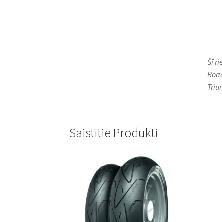
Šī r
Road
Triu
Saistītie Produkti