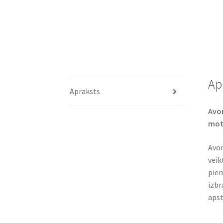
Ap
Apraksts
Avon
moto
Avon
veik
piem
izbr
apst