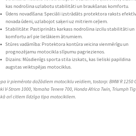
kas nodrošina uzlabotu stabilitāti un braukšanas komfortu.​
Ūdens novadīšana: Speciāli izstrādāts protektora raksts efektīv
novada ūdeni, uzlabojot saķeri uz mitriem ceļiem.​
Stabilitāte: Pastiprināts karkass nodrošina izcilu stabilitāti un
komfortu arī pie lielākiem ātrumiem.​
Stūres vadāmība: Protektora kontūra veicina vienmērīgu un
prognozējamu motocikla slīpumu pagriezienos.​
Dizains: Mūsdienīgs sporta stila izskats, kas lieliski papildina
augstas veiktspējas motociklus.​
iepa ir piemērota dažādiem motociklu veidiem, tostarp: BMW R 1250 
ki V-Strom 1000, Yamaha Tenere 700, Honda Africa Twin, Triumph Tig
 kā arī citiem līdzīga tipa motocikliem.