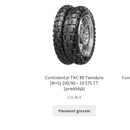
Continental TKC 80 Twinduro
Con
(M+S) 100/90 – 19 57S TT
(priekšējā)
115,95
€
Pievienot grozam