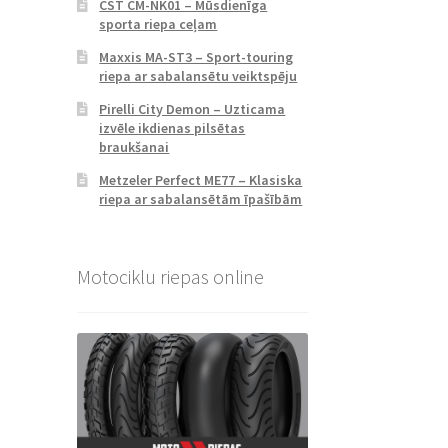
CST CM-NK01 – Mūsdienīga
sporta riepa ceļam
Maxxis MA-ST3 – Sport-touring
riepa ar sabalansētu veiktspēju
Pirelli City Demon – Uzticama
izvēle ikdienas pilsētas
braukšanai
Metzeler Perfect ME77 – Klasiska
riepa ar sabalansētām īpašībām
Motociklu riepas online