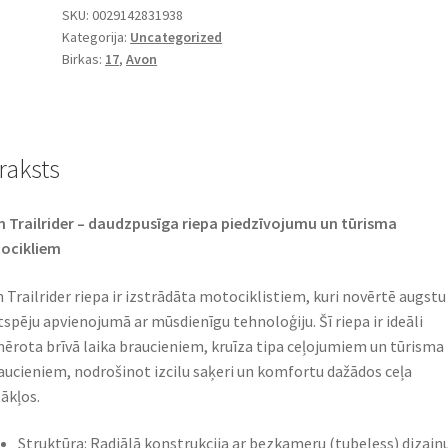
SKU:
0029142831938
Kategorija:
Uncategorized
Birkas:
17
,
Avon
raksts
 Trailrider – daudzpusīga riepa piedzīvojumu un tūrisma
cikliem​
 Trailrider riepa ir izstrādāta motociklistiem, kuri novērtē augstu
tspēju apvienojumā ar mūsdienīgu tehnoloģiju. Šī riepa ir ideāli
ērota brīvā laika braucieniem, kruīza tipa ceļojumiem un tūrisma
aucieniem, nodrošinot izcilu saķeri un komfortu dažādos ceļa
ākļos.​
Struktūra: Radiālā konstrukcija ar bezkameru (tubeless) dizainu