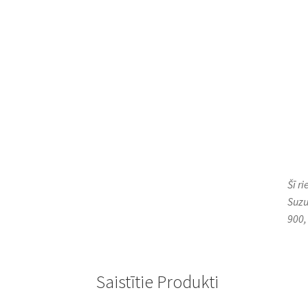
Šī r
Suzu
900,
Saistītie Produkti