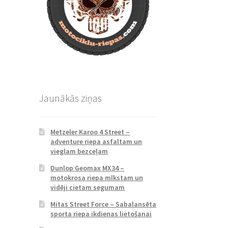
Jaunākās ziņas
Metzeler Karoo 4 Street –
adventure riepa asfaltam un
vieglam bezceļam
Dunlop Geomax MX34 –
motokrosa riepa mīkstam un
vidēji cietam segumam
Mitas Street Force – Sabalansēta
sporta riepa ikdienas lietošanai