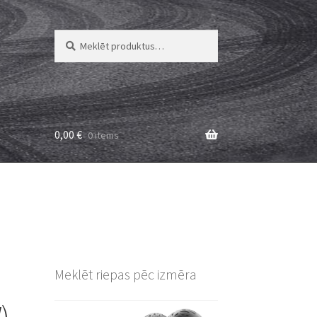
Meklēt:
Meklēt
0,00
€
0 items
Meklēt riepas pēc izmēra
)