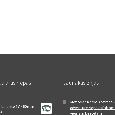
ulāras riepas
Jaunākās ziņas
Metzeler Karoo 4 Street 
ka lente 17 / 60mm
adventure riepa asfaltam
8
€
vieglam bezceļam