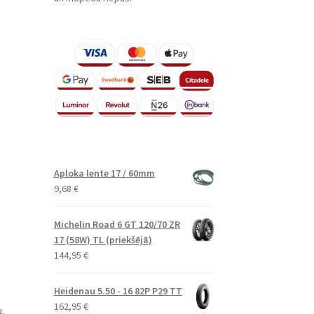
Aploka lente 17 / 60mm
9,68
€
Michelin Road 6 GT 120/70 ZR
17 (58W) TL (priekšējā)
144,95
€
Heidenau 5.50 - 16 82P P29 TT
162,95
€
,