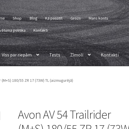
me
Shop
Blog
Kā pasūtīt
Grozs
Mans konts
vātuma politika
Kontakti
Viss par riepām
Tests
Zīmoli
Kontakti
r (M+S) 180/55 ZR 17 (73W) TL (aizmugurējā)
Avon AV 54 Trailrider
(M+S) 180/55 ZR 17 (73W