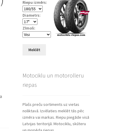
Riepu izmērs:
Diametrs:
Zīmoli:
Meklēt
Motociklu un motorolleru
riepas
ša
Plašs preču sortiments uz vietas
noliktavā. Izvēlaties meklēt tās pēc
izmēra vai markas. Riepu piegāde visā
Latvijas teritorijā. Motociklu, skūteru
un mopēda riepas.