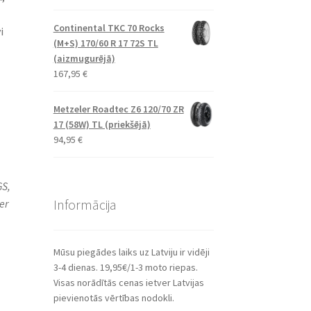
Continental TKC 70 Rocks
i
(M+S) 170/60 R 17 72S TL
(aizmugurējā)
167,95
€
Metzeler Roadtec Z6 120/70 ZR
17 (58W) TL (priekšējā)
94,95
€
GS,
Informācija
er
Mūsu piegādes laiks uz Latviju ir vidēji
3-4 dienas. 19,95€/1-3 moto riepas.
Visas norādītās cenas ietver Latvijas
pievienotās vērtības nodokli.