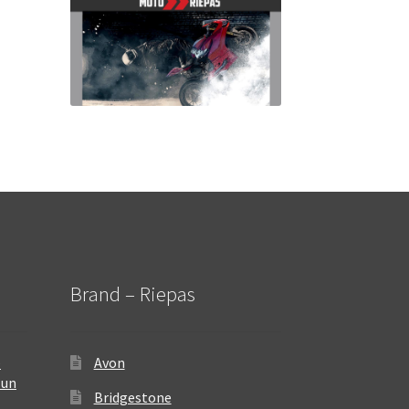
Brand – Riepas
–
Avon
 un
Bridgestone