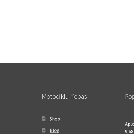
Motociklu riepas
Pop
Shop
Aplo
Blog
9,6