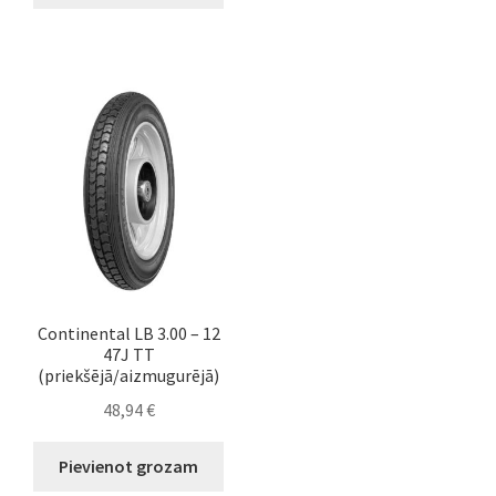
Continental LB 3.00 – 12
47J TT
(priekšējā/aizmugurējā)
48,94
€
Pievienot grozam