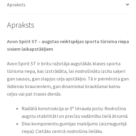
Apraksts
Apraksts
Avon Spirit ST – augstas veiktspējas sporta tūrisma riepa
visiem laikapstākļiem​
Avon Spirit ST ir britu ražotāja augstākās klases sporta
tūrisma riepa, kas izstrādāta, lai nodrošinātu izcilu saķeri
gan sausos, gan slapjos ceļa apstākļos. Tā ir piemērota gan
ikdienas braucieniem, gan dinamiskai braukšanai kalnu
ceļos vai pat trases dienās.​
Radiālā konstrukcija ar 0° tērauda jostu: Nodrošina
augstu stabilitāti un precīzu vadāmību lielā ātrumā.
Divu komponentu gumijas maisījums (aizmugurējā
riepa): Cietāks centrā nodrošina lielāku