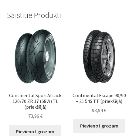
Saistītie Produkti
Continental SportAttack
Continental Escape 90/90
120/70 ZR 17 (58W) TL
– 21 54S TT (priekšējā)
(priekšējā)
93,94
€
73,96
€
Pievienot grozam
Pievienot grozam