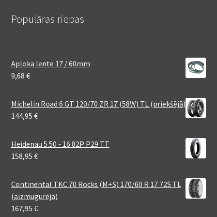
Populāras riepas
Aploka lente 17 / 60mm
9,68
€
Michelin Road 6 GT 120/70 ZR 17 (58W) TL (priekšējā)
144,95
€
Heidenau 5.50 - 16 82P P29 TT
158,95
€
Continental TKC 70 Rocks (M+S) 170/60 R 17 72S TL
(aizmugurējā)
167,95
€