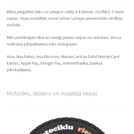
Mūsu piegādes laiks uz Latviju ir vidēji 3-4 dienas. 19,95€/1-3 moto
riepas. Visas norādītās cenas ietver Latvijas pievienotās vērtības
nodokli.
Mēs piedāvājam tikai un vienīgi jaunas riepas no ražotnes. Vecos
noliktavu pārpalikumus mēs netirgojam.
Visa, Visa Debit, Visa Electron, MasterCard un Debit MasterCard
kartes, Apple Pay, Google Pay, internetbanka, bankas
pārskaitījums.
Motociklu, skūteru un mopēda riepas