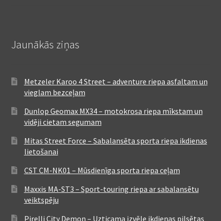
Jaunākās ziņas
Metzeler Karoo 4 Street – adventure riepa asfaltam un
vieglam bezceļam
Dunlop Geomax MX34 – motokrosa riepa mīkstam un
vidēji cietam segumam
Mitas Street Force – Sabalansēta sporta riepa ikdienas
lietošanai
CST CM-NK01 – Mūsdienīga sporta riepa ceļam
Maxxis MA-ST3 – Sport-touring riepa ar sabalansētu
veiktspēju
Pirelli City Demon – Uzticama izvēle ikdienas pilsētas