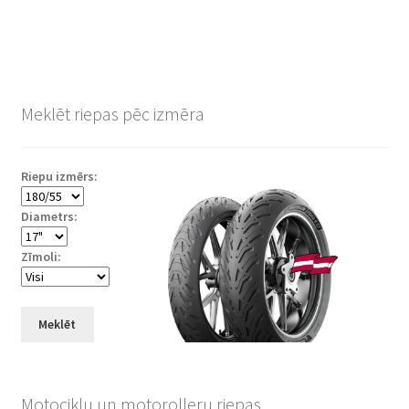
Meklēt riepas pēc izmēra
Riepu izmērs:
Diametrs:
Zīmoli:
Meklēt
Motociklu un motorolleru riepas