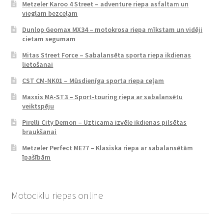
Metzeler Karoo 4 Street – adventure riepa asfaltam un
vieglam bezceļam
Dunlop Geomax MX34 – motokrosa riepa mīkstam un vidēji
cietam segumam
Mitas Street Force – Sabalansēta sporta riepa ikdienas
lietošanai
CST CM-NK01 – Mūsdienīga sporta riepa ceļam
Maxxis MA-ST3 – Sport-touring riepa ar sabalansētu
veiktspēju
Pirelli City Demon – Uzticama izvēle ikdienas pilsētas
braukšanai
Metzeler Perfect ME77 – Klasiska riepa ar sabalansētām
īpašībām
Motociklu riepas online