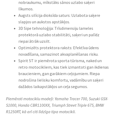
nobraukumu, mīkstāks sānos uzlabo saķeri
līkumos.​
Augsts silīcija dioksīda saturs: Uzlabota saķere
slapjos un aukstos apstākļos.​
3D Sipe tehnoloģija: Trīsdimensiju lameles
protektorā uzlabo stabilitāti, saķeri un palīdz
riepai ātrāk uzsilt.​
Optimizēts protektora raksts: Efektīva ūdens
novadīšana, samazinot akvaplanēšanas risku.​
Spirit ST ir piemērota sporta tūrisma, naked un
retro motocikliem, kas tiek izmantoti gan ikdienas
braucieniem, gan garākiem ceļojumiem. Riepa
nodrošina lielisku komfortu, vadāmību un saķeri
dažādos laikapstākļos un ceļa segumos.​
Piemēroti motociklu modeļi: Yamaha Tracer 700, Suzuki GSX-
S1000, Honda CBR1100XX, Triumph Street Triple 675, BMW
R1250RT, kā arī citi līdzīga tipa motocikli.​