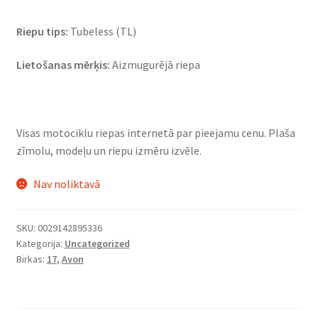
Riepu tips:
Tubeless (TL)
Lietošanas mērķis:
Aizmugurējā riepa
Visas motociklu riepas internetā par pieejamu cenu. Plaša
zīmolu, modeļu un riepu izmēru izvēle.
Nav noliktavā
SKU:
0029142895336
Kategorija:
Uncategorized
Birkas:
17
,
Avon