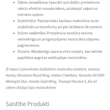
Ūdens novadīšana: Speciāli izstrādāts protektora
raksts efektīvi novada ūdeni, uzlabojot saķeri uz
mitriem ceļiem.​
Stabilitāte: Pastiprināts karkass nodrošina izcilu
stabilitāti un komfortu arī pie lielākiem ātrumiem.​
Stūres vadāmība: Protektora kontūra veicina
vienmērīgu un prognozējamu motocikla slīpumu
pagriezienos.​
Dizains: Mūsdienīgs sporta stila izskats, kas lieliski
papildina augstas veiktspējas motociklus.​
Šī riepa ir piemērota dažādiem motociklu veidiem, tostarp:
Harley-Davidson Road King, Indian Chieftain, Yamaha XV1900
Midnight Star, Honda Gold Wing, Triumph Rocket 3, kā arī
citiem līdzīga tipa motocikliem.
Saistītie Produkti