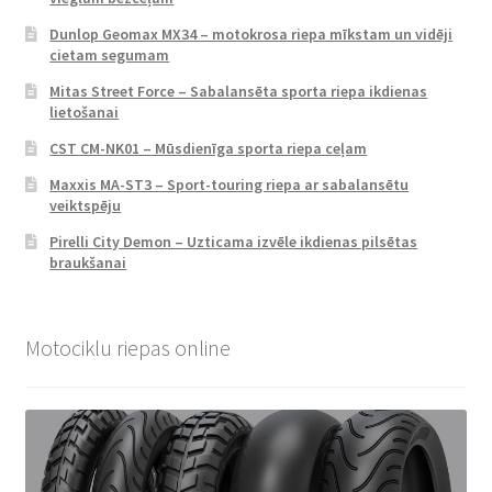
Dunlop Geomax MX34 – motokrosa riepa mīkstam un vidēji
cietam segumam
Mitas Street Force – Sabalansēta sporta riepa ikdienas
lietošanai
CST CM-NK01 – Mūsdienīga sporta riepa ceļam
Maxxis MA-ST3 – Sport-touring riepa ar sabalansētu
veiktspēju
Pirelli City Demon – Uzticama izvēle ikdienas pilsētas
braukšanai
Motociklu riepas online