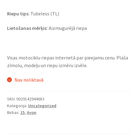
Riepu tips:
Tubeless (TL)
Lietošanas mērķis:
Aizmugurējā riepa
Visas motociklu riepas internetā par pieejamu cenu. Plaša
zīmolu, modeļu un riepu izmēru izvēle.
Nav noliktavā
SKU:
0029142944683
Kategorija:
Uncategorized
Birkas:
15
,
Avon