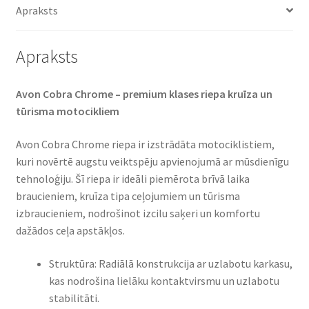
Apraksts
Apraksts
Avon Cobra Chrome – premium klases riepa kruīza un
tūrisma motocikliem​
Avon Cobra Chrome riepa ir izstrādāta motociklistiem,
kuri novērtē augstu veiktspēju apvienojumā ar mūsdienīgu
tehnoloģiju. Šī riepa ir ideāli piemērota brīvā laika
braucieniem, kruīza tipa ceļojumiem un tūrisma
izbraucieniem, nodrošinot izcilu saķeri un komfortu
dažādos ceļa apstākļos.​
Struktūra: Radiālā konstrukcija ar uzlabotu karkasu,
kas nodrošina lielāku kontaktvirsmu un uzlabotu
stabilitāti.​