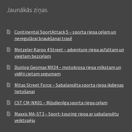
Jaunākās ziņas
Continental SportAttack 5 – sporta riepa ceļam un
neregulārai braukšanai trasē
Metzeler Karoo 4 Street – adventure riepa asfaltam un
vieglam bezceļam
Dunlop Geomax MX34 – motokrosa riepa mīkstam un
vidēji cietam segumam
Mitas Street Force – Sabalansēta sporta riepa ikdienas
lietošanai
CST CM-NK01 – Mūsdienīga sporta riepa ceļam
Maxxis MA-ST3 – Sport-touring riepa ar sabalansētu
veiktspēju