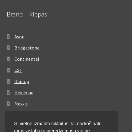
Brand – Riepas
Avon
Bridgestone
Continental
CST
Dunlop
Heidenau
Maxxis
Metzeler
Šī vietne izmanto sīkfailus, lai nodrošinātu
Michelin
jums vislabāko pieredzi mūsu vietnē.