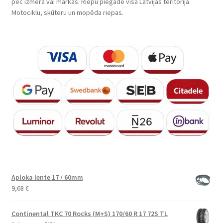
pēc izmēra vai markas. Riepu piegāde visā Latvijas teritorijā.
Motociklu, skūteru un mopēda riepas.
Aploka lente 17 / 60mm
9,68
€
Continental TKC 70 Rocks (M+S) 170/60 R 17 72S TL