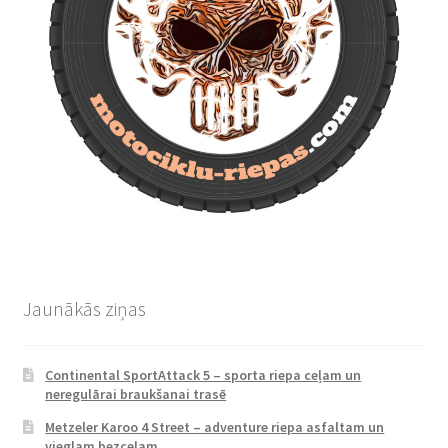
Jaunākās ziņas
Continental SportAttack 5 – sporta riepa ceļam un
neregulārai braukšanai trasē
Metzeler Karoo 4 Street – adventure riepa asfaltam un
vieglam bezceļam