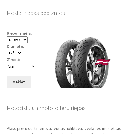
Meklēt riepas pēc izmēra
Riepu izmērs:
Diametrs:
Zīmoli:
Meklēt
Motociklu un motorolleru riepas
Plašs preču sortiments uz vietas noliktavā. Izvēlaties meklēt tās