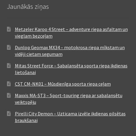
Jaunākās ziņas
Metzeler Karoo 4 Street – adventure riepa asfaltam un
vieglam bezceļam
Dunlop Geomax MX34 – motokrosa riepa mīkstam un
vidēji cietam segumam
Mitas Street Force – Sabalansēta sporta riepa ikdienas
lietošanai
CST CM-NK01 – Mūsdienīga sporta riepa ceļam
Maxxis MA-ST3 – Sport-touring riepa ar sabalansētu
veiktspēju
Pirelli City Demon – Uzticama izvēle ikdienas pilsētas
braukšanai