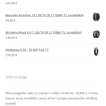
167,95
€
Metzeler Roadtec Z6 120/70 ZR 17 (58W) TL (priekšējā)
94,95
€
Michelin Road 6 GT 120/70 ZR 17 (58W) TL (priekšējā)
144,95
€
Heidenau 5.50 - 16 82P P29 TT
158,95
€
Informācija
Mūsu piegādes laiks uz Latviju ir vidēji 3-4 dienas. 19,95€/1-3 moto
riepas. Visas norādītās cenas ietver Latvijas pievienotās vērtības
nodokli.