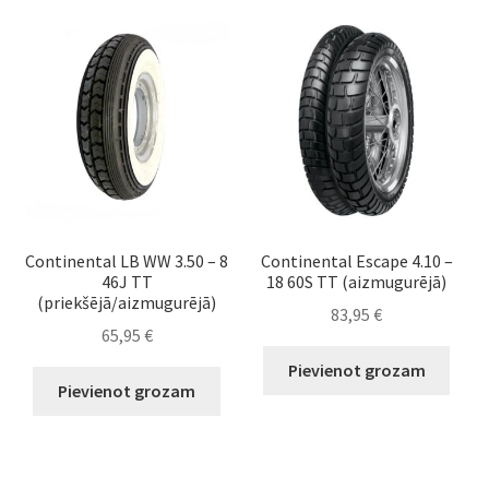
Continental LB WW 3.50 – 8
Continental Escape 4.10 –
46J TT
18 60S TT (aizmugurējā)
(priekšējā/aizmugurējā)
83,95
€
65,95
€
Pievienot grozam
Pievienot grozam