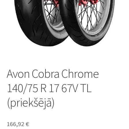
Avon Cobra Chrome
140/75 R 17 67V TL
(priekšējā)
166,92
€