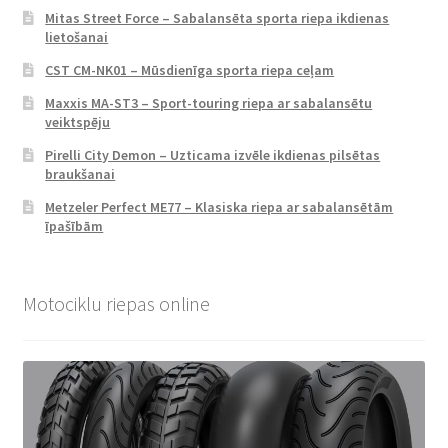
Mitas Street Force – Sabalansēta sporta riepa ikdienas
lietošanai
CST CM-NK01 – Mūsdienīga sporta riepa ceļam
Maxxis MA-ST3 – Sport-touring riepa ar sabalansētu
veiktspēju
Pirelli City Demon – Uzticama izvēle ikdienas pilsētas
braukšanai
Metzeler Perfect ME77 – Klasiska riepa ar sabalansētām
īpašībām
Motociklu riepas online