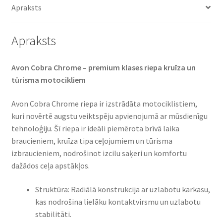
Apraksts
Apraksts
Avon Cobra Chrome – premium klases riepa kruīza un
tūrisma motocikliem​
Avon Cobra Chrome riepa ir izstrādāta motociklistiem,
kuri novērtē augstu veiktspēju apvienojumā ar mūsdienīgu
tehnoloģiju. Šī riepa ir ideāli piemērota brīvā laika
braucieniem, kruīza tipa ceļojumiem un tūrisma
izbraucieniem, nodrošinot izcilu saķeri un komfortu
dažādos ceļa apstākļos.​
Struktūra: Radiālā konstrukcija ar uzlabotu karkasu,
kas nodrošina lielāku kontaktvirsmu un uzlabotu
stabilitāti.​