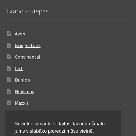
Brand – Riepas
Avon
Bridgestone
Continental
CST
Dunlop
Heidenau
Maxxis
Metzeler
Šī vietne izmanto sīkfailus, lai nodrošinātu
Michelin
jums vislabāko pieredzi mūsu vietnē.