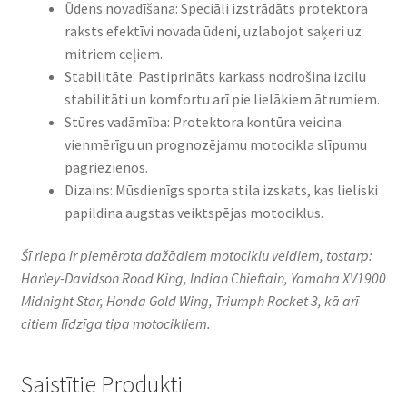
Ūdens novadīšana: Speciāli izstrādāts protektora
raksts efektīvi novada ūdeni, uzlabojot saķeri uz
mitriem ceļiem.​
Stabilitāte: Pastiprināts karkass nodrošina izcilu
stabilitāti un komfortu arī pie lielākiem ātrumiem.​
Stūres vadāmība: Protektora kontūra veicina
vienmērīgu un prognozējamu motocikla slīpumu
pagriezienos.​
Dizains: Mūsdienīgs sporta stila izskats, kas lieliski
papildina augstas veiktspējas motociklus.​
Šī riepa ir piemērota dažādiem motociklu veidiem, tostarp:
Harley-Davidson Road King, Indian Chieftain, Yamaha XV1900
Midnight Star, Honda Gold Wing, Triumph Rocket 3, kā arī
citiem līdzīga tipa motocikliem.
Saistītie Produkti