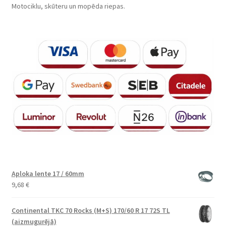
Motociklu, skūteru un mopēda riepas.
Aploka lente 17 / 60mm
9,68
€
Continental TKC 70 Rocks (M+S) 170/60 R 17 72S TL
(aizmugurējā)