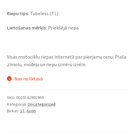
Riepu tips:
Tubeless (TL)
Lietošanas mērķis:
Priekšējā riepa
Visas motociklu riepas internetā par pieejamu cenu. Plaša
zīmolu, modeļu un riepu izmēru izvēle.
Nav noliktavā
SKU:
0029142901969
Kategorija:
Uncategorized
Birkas:
17
,
Avon