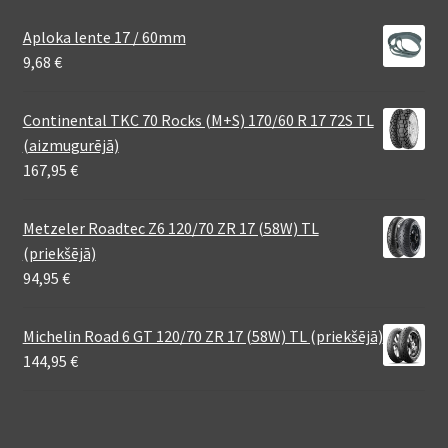
Aploka lente 17 / 60mm
9,68
€
Continental TKC 70 Rocks (M+S) 170/60 R 17 72S TL
(aizmugurējā)
167,95
€
Metzeler Roadtec Z6 120/70 ZR 17 (58W) TL
(priekšējā)
94,95
€
Michelin Road 6 GT 120/70 ZR 17 (58W) TL (priekšējā)
144,95
€