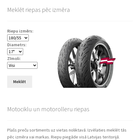
Meklēt riepas pēc izmēra
Riepu izmērs:
Diametrs:
Zīmoli:
Meklēt
Motociklu un motorolleru riepas
Plašs preču sortiments uz vietas noliktavā. Izvēlaties meklēt tās
pēc izmēra vai markas. Riepu piegāde visā Latvijas teritorijā.