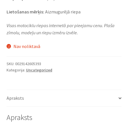
Lietošanas mērķis:
Aizmugurējā riepa
Visas motociklu riepas internetā par pieejamu cenu. Plaša
zīmolu, modeļu un riepu izmēru izvēle.
Nav noliktavā
SKU:
0029142605393
Kategorija:
Uncategorized
Apraksts
Apraksts