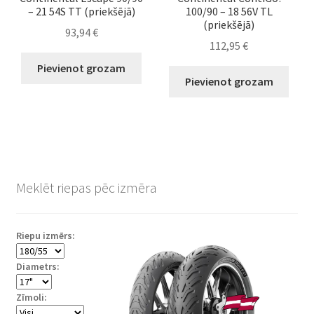
– 21 54S TT (priekšējā)
100/90 – 18 56V TL
(priekšējā)
93,94
€
112,95
€
Pievienot grozam
Pievienot grozam
Meklēt riepas pēc izmēra
Riepu izmērs:
Diametrs:
Zīmoli: