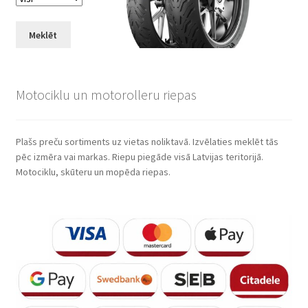
Meklēt
Motociklu un motorolleru riepas
Plašs preču sortiments uz vietas noliktavā. Izvēlaties meklēt tās
pēc izmēra vai markas. Riepu piegāde visā Latvijas teritorijā.
Motociklu, skūteru un mopēda riepas.