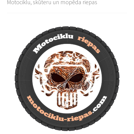
Motociklu, skūteru un mopēda riepas