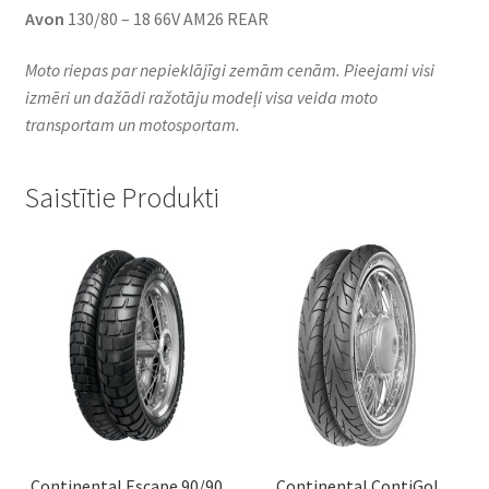
Avon
130/80 – 18 66V AM26 REAR
Moto riepas par nepieklājīgi zemām cenām. Pieejami visi
izmēri un dažādi ražotāju modeļi visa veida moto
transportam un motosportam.
Saistītie Produkti
Continental Escape 90/90
Continental ContiGo!