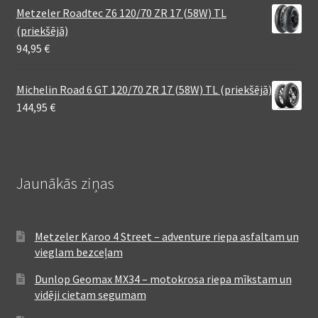
Metzeler Roadtec Z6 120/70 ZR 17 (58W) TL
(priekšējā)
94,95
€
Michelin Road 6 GT 120/70 ZR 17 (58W) TL (priekšējā)
144,95
€
Jaunākās ziņas
Metzeler Karoo 4 Street – adventure riepa asfaltam un
vieglam bezceļam
Dunlop Geomax MX34 – motokrosa riepa mīkstam un
vidēji cietam segumam