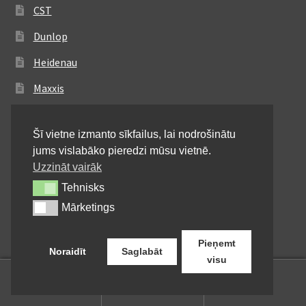
CST
Dunlop
Heidenau
Maxxis
Metzeler
Šī vietne izmanto sīkfailus, lai nodrošinātu
Michelin
jums vislabāko pieredzi mūsu vietnē.
Mitas
Uzzināt vairāk
Tehnisks
Tehnisks
Pirelli
Mārketings
Mārketings
Shinko
Pieņemt
Noraidīt
Saglabāt
visu
0
Meklēt:
Meklēt