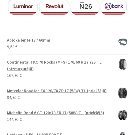
Aploka lente 17 / 60mm
9,68
€
Continental TKC 70 Rocks (M+S) 170/60 R 17 72S TL
(aizmugurējā)
167,95
€
Metzeler Roadtec Z6 120/70 ZR 17 (58W) TL (priekšējā)
94,95
€
Michelin Road 6 GT 120/70 ZR 17 (58W) TL (priekšējā)
144,95
€
Heidenau 5.50 - 16 82P P29 TT