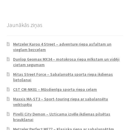
Jaunākās ziņas
Metzeler Karoo 4 Street – adventure riepa asfaltam un
vieglam bezceļam
Dunlop Geomax MX34 – motokrosa riepa mīkstam un vidēji
cietam segumam
Mitas Street Force – Sabalansēta sporta riepa ikdienas
lietošanai
CST CM-NK01 – Mūsdienīga sporta riepa ceļam
Maxxis MA-ST3 – Sport-touring riepa ar sabalansētu
veiktspēju
Pirelli City Demon – Uzticama izvēle ikdienas pilsētas
braukšanai
Metzeler Perfect ME77 – Klasiska riepa ar sabalansētām