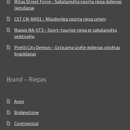
Mitas Street Force – Sabalansēta sporta riepa ikdienas
lietošanai
CST CM-NK01 – Mūsdienīga sporta riepa ceļam
Maxxis MA-ST3 – Sport-touring riepa ar sabalansētu
veiktspēju
Pirelli City Demon – Uzticama izvēle ikdienas pilsētas
braukšanai
Brand – Riepas
Avon
Bridgestone
Continental