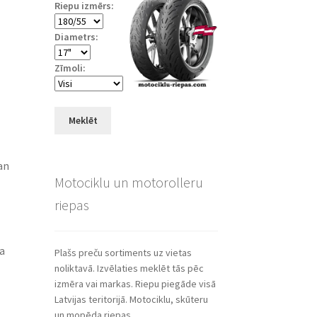
Riepu izmērs:
Diametrs:
Zīmoli:
Meklēt
an
Motociklu un motorolleru
riepas
ša
Plašs preču sortiments uz vietas
noliktavā. Izvēlaties meklēt tās pēc
izmēra vai markas. Riepu piegāde visā
Latvijas teritorijā. Motociklu, skūteru
un mopēda riepas.