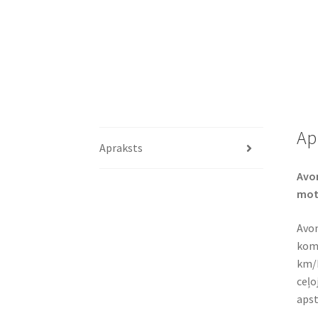
Ap
Apraksts
Avon
moto
Avon
komf
km/h
ceļo
apst