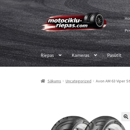
Skip
Skip
Ho
to
to
navigation
content
Pri
Riepas
Kameras
Pasūtīt
Sākums
Uncategorized
Avon AM 63 Viper St