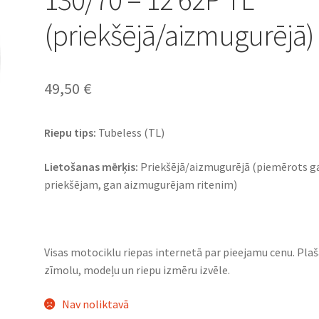
(priekšējā/aizmugurējā)
49,50
€
Riepu tips:
Tubeless (TL)
Lietošanas mērķis:
Priekšējā/aizmugurējā (piemērots g
priekšējam, gan aizmugurējam ritenim)
Visas motociklu riepas internetā par pieejamu cenu. Pla
zīmolu, modeļu un riepu izmēru izvēle.
Nav noliktavā