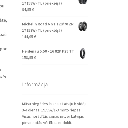
17 (58W) TL (priekšējā)
ību
94,95
€
āte,
Michelin Road 6 GT 120/70 ZR
17 (58W) TL (priekšējā)
paši
144,95
€
 gan
Heidenau 5.50 - 16 82P P29 TT
158,95
€
a
onda
Informācija
Mūsu piegādes laiks uz Latviju ir vidēji
3-4 dienas. 19,95€/1-3 moto riepas.
Visas norādītās cenas ietver Latvijas
pievienotās vērtības nodokli.