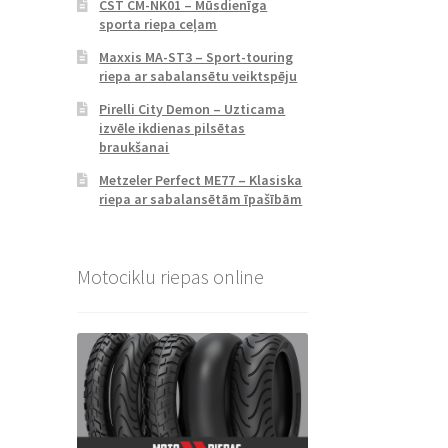
CST CM-NK01 – Mūsdienīga
sporta riepa ceļam
Maxxis MA-ST3 – Sport-touring
riepa ar sabalansētu veiktspēju
Pirelli City Demon – Uzticama
izvēle ikdienas pilsētas
braukšanai
Metzeler Perfect ME77 – Klasiska
riepa ar sabalansētām īpašībām
Motociklu riepas online