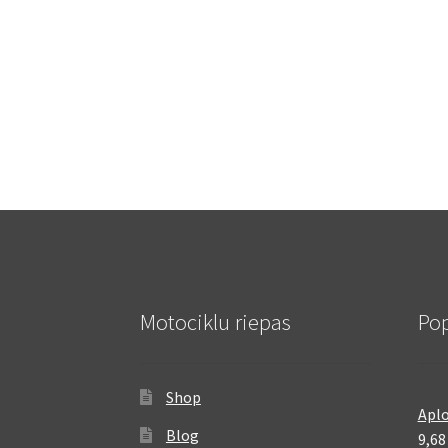
Motociklu riepas
Pop
Shop
Aplo
Blog
9,6