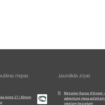
ulāras riepas
Jaunākās ziņas
Metzeler Karoo 4 Street 
ka lente 17 / 60mm
adventure riepa asfaltam
8
€
vieglam bezceļam