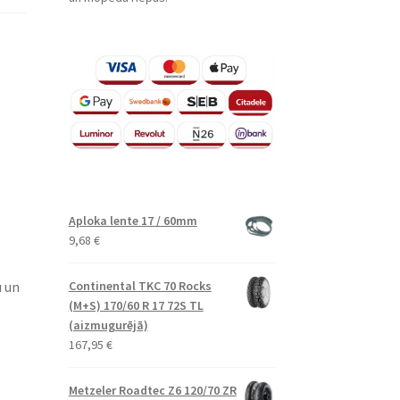
Aploka lente 17 / 60mm
9,68
€
u un
Continental TKC 70 Rocks
(M+S) 170/60 R 17 72S TL
(aizmugurējā)
167,95
€
Metzeler Roadtec Z6 120/70 ZR