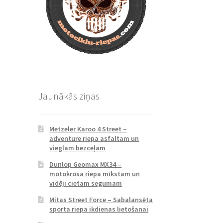
Jaunākās ziņas
Metzeler Karoo 4 Street –
adventure riepa asfaltam un
vieglam bezceļam
Dunlop Geomax MX34 –
motokrosa riepa mīkstam un
vidēji cietam segumam
Mitas Street Force – Sabalansēta
sporta riepa ikdienas lietošanai