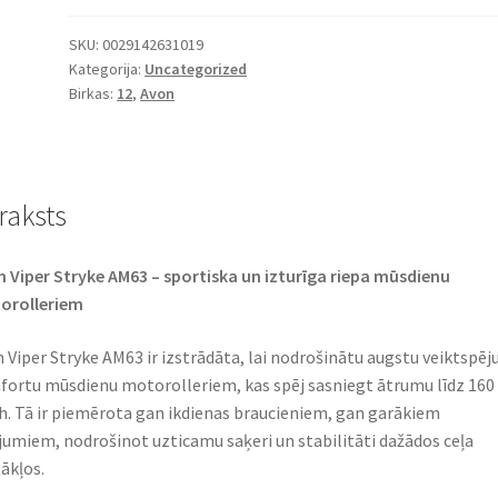
SKU:
0029142631019
Kategorija:
Uncategorized
Birkas:
12
,
Avon
raksts
 Viper Stryke AM63 – sportiska un izturīga riepa mūsdienu
rolleriem​
 Viper Stryke AM63 ir izstrādāta, lai nodrošinātu augstu veiktspēj
ortu mūsdienu motorolleriem, kas spēj sasniegt ātrumu līdz 160
. Tā ir piemērota gan ikdienas braucieniem, gan garākiem
jumiem, nodrošinot uzticamu saķeri un stabilitāti dažādos ceļa
ākļos.​