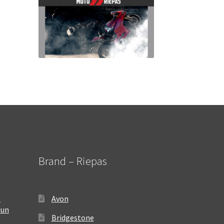
Brand – Riepas
–
Avon
 un
Bridgestone