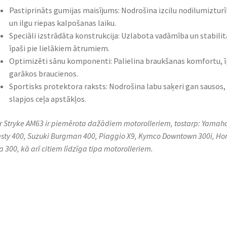
Pastiprināts gumijas maisījums: Nodrošina izcilu nodilumiztur
un ilgu riepas kalpošanas laiku.​
Speciāli izstrādāta konstrukcija: Uzlabota vadāmība un stabilit
īpaši pie lielākiem ātrumiem.​
Optimizēti sānu komponenti: Palielina braukšanas komfortu, ī
garākos braucienos.​
Sportisks protektora raksts: Nodrošina labu saķeri gan sausos,
slapjos ceļa apstākļos.​
r Stryke AM63 ir piemērota dažādiem motorolleriem, tostarp: Yamah
sty 400, Suzuki Burgman 400, Piaggio X9, Kymco Downtown 300i, H
a 300, kā arī citiem līdzīga tipa motorolleriem.