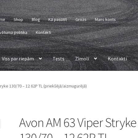
me
Shop
Blog
Kā pasūtīt
Grozs
Mans konts
vātuma politika
Kontakti
Viss par riepām
Tests
Zīmoli
Kontakti
ryke 130/70 – 12 62P TL (priekšējā/aizmugurējā)
Avon AM 63 Viper Stryke
130/70 – 12 62P TL