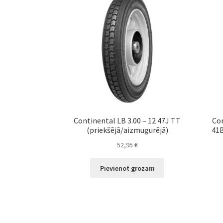
Continental LB 3.00 – 12 47J TT
Con
(priekšējā/aizmugurējā)
41B
52,95
€
Pievienot grozam