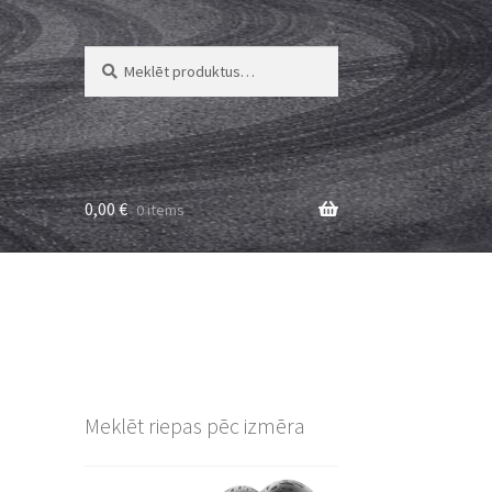
Meklēt:
Meklēt
0,00
€
0 items
Meklēt riepas pēc izmēra