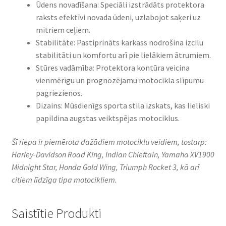
Ūdens novadīšana: Speciāli izstrādāts protektora
raksts efektīvi novada ūdeni, uzlabojot saķeri uz
mitriem ceļiem.​
Stabilitāte: Pastiprināts karkass nodrošina izcilu
stabilitāti un komfortu arī pie lielākiem ātrumiem.​
Stūres vadāmība: Protektora kontūra veicina
vienmērīgu un prognozējamu motocikla slīpumu
pagriezienos.​
Dizains: Mūsdienīgs sporta stila izskats, kas lieliski
papildina augstas veiktspējas motociklus.​
Šī riepa ir piemērota dažādiem motociklu veidiem, tostarp:
Harley-Davidson Road King, Indian Chieftain, Yamaha XV1900
Midnight Star, Honda Gold Wing, Triumph Rocket 3, kā arī
citiem līdzīga tipa motocikliem.
Saistītie Produkti