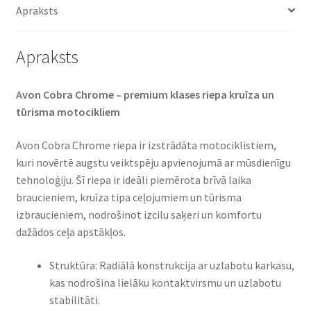
Apraksts
Apraksts
Avon Cobra Chrome – premium klases riepa kruīza un
tūrisma motocikliem​
Avon Cobra Chrome riepa ir izstrādāta motociklistiem,
kuri novērtē augstu veiktspēju apvienojumā ar mūsdienīgu
tehnoloģiju. Šī riepa ir ideāli piemērota brīvā laika
braucieniem, kruīza tipa ceļojumiem un tūrisma
izbraucieniem, nodrošinot izcilu saķeri un komfortu
dažādos ceļa apstākļos.​
Struktūra: Radiālā konstrukcija ar uzlabotu karkasu,
kas nodrošina lielāku kontaktvirsmu un uzlabotu
stabilitāti.​