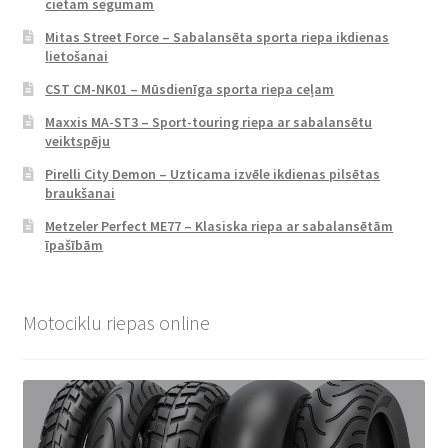
cietam segumam
Mitas Street Force – Sabalansēta sporta riepa ikdienas
lietošanai
CST CM-NK01 – Mūsdienīga sporta riepa ceļam
Maxxis MA-ST3 – Sport-touring riepa ar sabalansētu
veiktspēju
Pirelli City Demon – Uzticama izvēle ikdienas pilsētas
braukšanai
Metzeler Perfect ME77 – Klasiska riepa ar sabalansētām
īpašībām
Motociklu riepas online