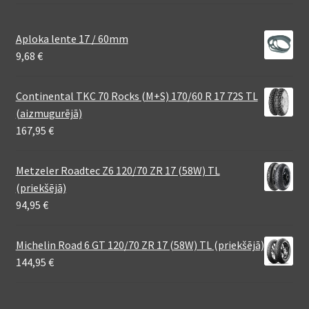
Aploka lente 17 / 60mm
9,68
€
Continental TKC 70 Rocks (M+S) 170/60 R 17 72S TL
(aizmugurējā)
167,95
€
Metzeler Roadtec Z6 120/70 ZR 17 (58W) TL
(priekšējā)
94,95
€
Michelin Road 6 GT 120/70 ZR 17 (58W) TL (priekšējā)
144,95
€