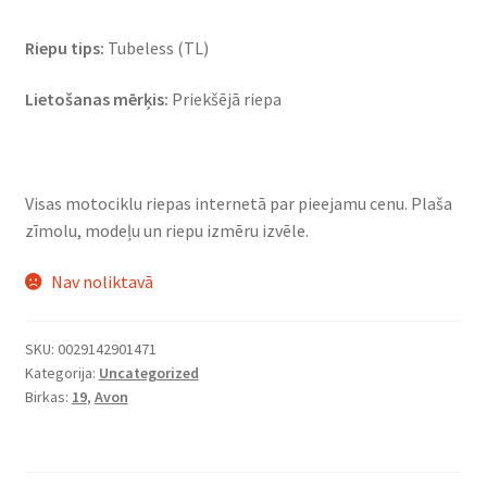
Riepu tips:
Tubeless (TL)
Lietošanas mērķis:
Priekšējā riepa
Visas motociklu riepas internetā par pieejamu cenu. Plaša
zīmolu, modeļu un riepu izmēru izvēle.
Nav noliktavā
SKU:
0029142901471
Kategorija:
Uncategorized
Birkas:
19
,
Avon