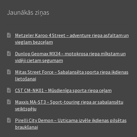
Jaunākās ziņas
Metzeler Karoo 4 Street – adventure riepa asfaltam un
vieglam bezceļam
Dunlop Geomax MX34 – motokrosa riepa mīkstam un
vidēji cietam segumam
Mitas Street Force – Sabalansēta sporta riepa ikdienas
lietošanai
CST CM-NK01 – Mūsdienīga sporta riepa ceļam
Maxxis MA-ST3 – Sport-touring riepa ar sabalansētu
veiktspēju
Pirelli City Demon – Uzticama izvēle ikdienas pilsētas
braukšanai