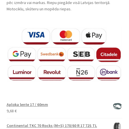
pēc izmēra vai markas. Riepu piegāde visā Latvijas teritorijā.
Motociklu, skūteru un mopēda riepas.
Aploka lente 17 / 60mm
9,68
€
Continental TKC 70 Rocks (M+S) 170/60 R 17 72S TL