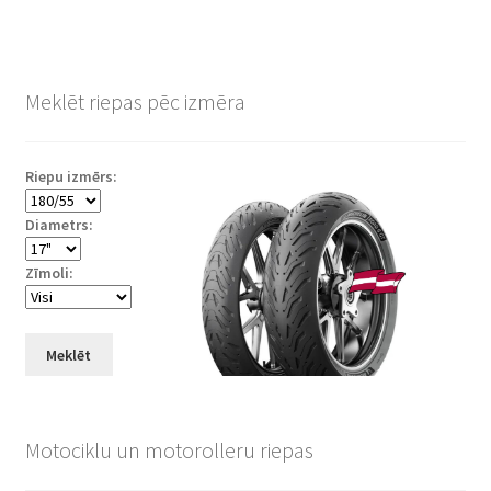
Meklēt riepas pēc izmēra
Riepu izmērs:
Diametrs:
Zīmoli:
Meklēt
Motociklu un motorolleru riepas