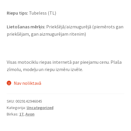
Riepu tips:
Tubeless (TL)
Lietošanas mērķis:
Priekšējā/aizmugurējā (piemērots gan
priekšējam, gan aizmugurējam ritenim)
Visas motociklu riepas internetā par pieejamu cenu. Plaša
zīmolu, modeļu un riepu izmēru izvēle.
Nav noliktavā
SKU:
0029142946045
Kategorija:
Uncategorized
Birkas:
17
,
Avon