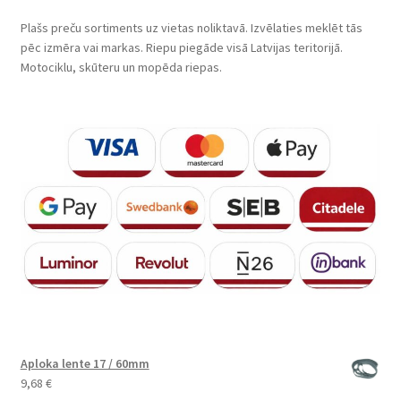
Plašs preču sortiments uz vietas noliktavā. Izvēlaties meklēt tās
pēc izmēra vai markas. Riepu piegāde visā Latvijas teritorijā.
Motociklu, skūteru un mopēda riepas.
Aploka lente 17 / 60mm
9,68
€