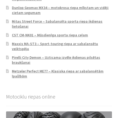
Dunlop Geomax MX34 – motokrosa riepa mīkstam un vidēji
cietam segumam
Mitas Street Force – Sabalansēta sporta riepa ikdienas
lietošanai
CST CM-NK01 – Mūsdienīga sporta riepa ceļam
Maxxis MA-ST3 – Sport-touring riepa ar sabalansētu
veiktspēju
Pirelli City Demon – Uzticama izvēle ikdienas pilsētas
braukšanai
Metzeler Perfect ME77 – Klasiska riepa ar sabalansētām
īpašībām
Motociklu riepas online