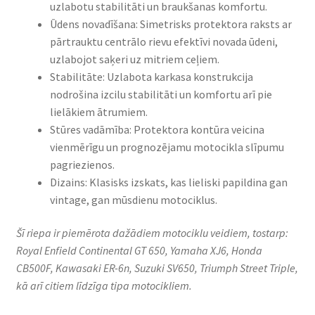
uzlabotu stabilitāti un braukšanas komfortu.​
Ūdens novadīšana: Simetrisks protektora raksts ar
pārtrauktu centrālo rievu efektīvi novada ūdeni,
uzlabojot saķeri uz mitriem ceļiem.​
Stabilitāte: Uzlabota karkasa konstrukcija
nodrošina izcilu stabilitāti un komfortu arī pie
lielākiem ātrumiem.​
Stūres vadāmība: Protektora kontūra veicina
vienmērīgu un prognozējamu motocikla slīpumu
pagriezienos.​
Dizains: Klasisks izskats, kas lieliski papildina gan
vintage, gan mūsdienu motociklus.​
Šī riepa ir piemērota dažādiem motociklu veidiem, tostarp:
Royal Enfield Continental GT 650, Yamaha XJ6, Honda
CB500F, Kawasaki ER-6n, Suzuki SV650, Triumph Street Triple,
kā arī citiem līdzīga tipa motocikliem.