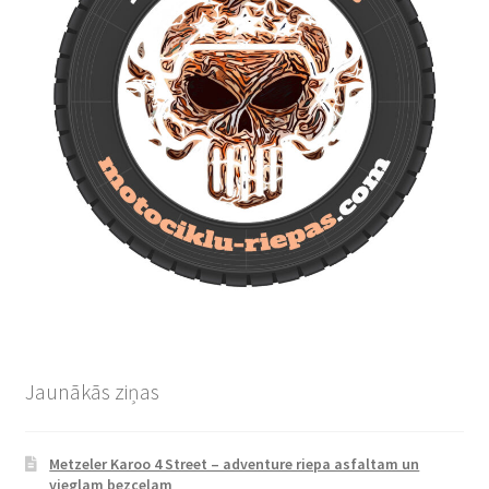
Jaunākās ziņas
Metzeler Karoo 4 Street – adventure riepa asfaltam un
vieglam bezceļam