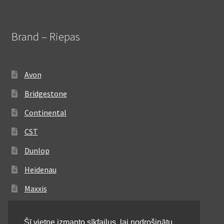
Brand – Riepas
Avon
Bridgestone
Continental
CST
Dunlop
Heidenau
Maxxis
Metzeler
Šī vietne izmanto sīkfailus, lai nodrošinātu