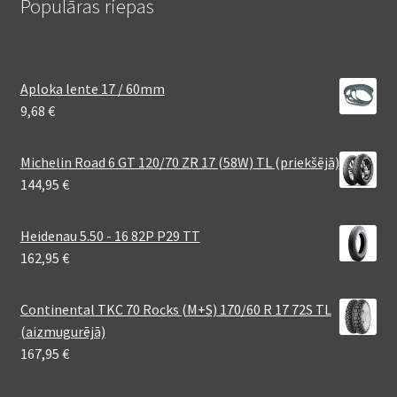
Populāras riepas
Aploka lente 17 / 60mm
9,68
€
Michelin Road 6 GT 120/70 ZR 17 (58W) TL (priekšējā)
144,95
€
Heidenau 5.50 - 16 82P P29 TT
162,95
€
Continental TKC 70 Rocks (M+S) 170/60 R 17 72S TL
(aizmugurējā)
167,95
€