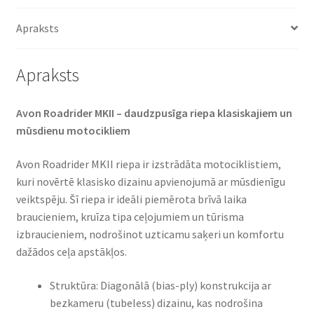
Apraksts
Apraksts
Avon Roadrider MKII – daudzpusīga riepa klasiskajiem un
mūsdienu motocikliem​
Avon Roadrider MKII riepa ir izstrādāta motociklistiem,
kuri novērtē klasisko dizainu apvienojumā ar mūsdienīgu
veiktspēju. Šī riepa ir ideāli piemērota brīvā laika
braucieniem, kruīza tipa ceļojumiem un tūrisma
izbraucieniem, nodrošinot uzticamu saķeri un komfortu
dažādos ceļa apstākļos.​
Struktūra: Diagonālā (bias-ply) konstrukcija ar
bezkameru (tubeless) dizainu, kas nodrošina