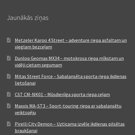
Jaunākās ziņas
Metzeler Karoo 4 Street – adventure riepa asfaltam un
vieglam bezceļam
Dunlop Geomax MX34 – motokrosa riepa mīkstam un
vidēji cietam segumam
Mitas Street Force – Sabalansēta sporta riepa ikdienas
lietošanai
CST CM-NK01 – Mūsdienīga sporta riepa ceļam
Maxxis MA-ST3 – Sport-touring riepa ar sabalansētu
veiktspēju
Pirelli City Demon – Uzticama izvēle ikdienas pilsētas
braukšanai