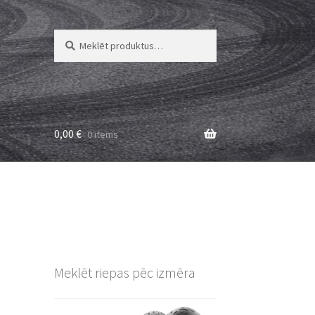
Meklēt:
Meklēt
0,00
€
0 items
Meklēt riepas pēc izmēra