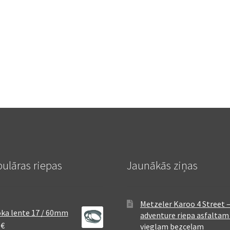
ulāras riepas
Jaunākās ziņas
Metzeler Karoo 4 Street 
ka lente 17 / 60mm
adventure riepa asfaltam
8
€
vieglam bezceļam