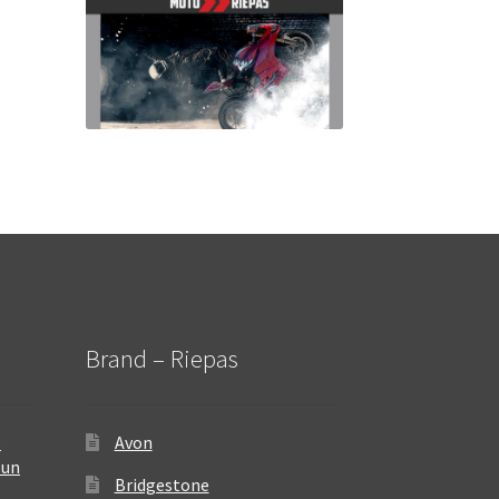
Brand – Riepas
–
Avon
 un
Bridgestone