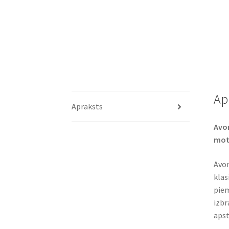
Ap
Apraksts
Avon
moto
Avon
klas
piem
izbr
apst