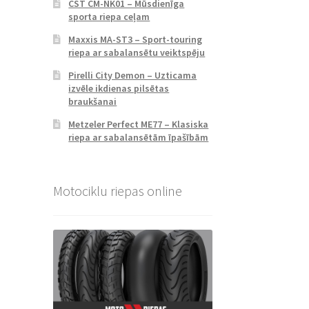
CST CM-NK01 – Mūsdienīga
sporta riepa ceļam
Maxxis MA-ST3 – Sport-touring
riepa ar sabalansētu veiktspēju
Pirelli City Demon – Uzticama
izvēle ikdienas pilsētas
braukšanai
Metzeler Perfect ME77 – Klasiska
riepa ar sabalansētām īpašībām
Motociklu riepas online