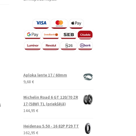
Aploka lente 17 / 60mm
9,68
€
Michelin Road 6 GT 120/70 ZR
17 (58W) TL (priekšējā)
i
144,95
€
Heidenau 5.50 - 16 82P P29 TT
162,95
€