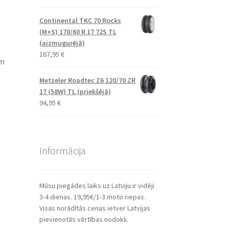
Continental TKC 70 Rocks
(M+S) 170/60 R 17 72S TL
(aizmugurējā)
167,95
€
em
Metzeler Roadtec Z6 120/70 ZR
17 (58W) TL (priekšējā)
94,95
€
Informācija
Mūsu piegādes laiks uz Latviju ir vidēji
3-4 dienas. 19,95€/1-3 moto riepas.
Visas norādītās cenas ietver Latvijas
pievienotās vērtības nodokli.