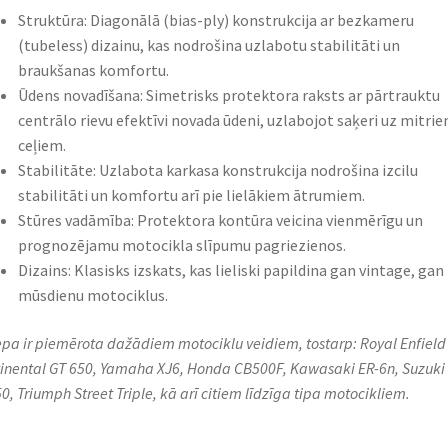
Struktūra: Diagonālā (bias-ply) konstrukcija ar bezkameru
(tubeless) dizainu, kas nodrošina uzlabotu stabilitāti un
braukšanas komfortu.​
Ūdens novadīšana: Simetrisks protektora raksts ar pārtrauktu
centrālo rievu efektīvi novada ūdeni, uzlabojot saķeri uz mitri
ceļiem.​
Stabilitāte: Uzlabota karkasa konstrukcija nodrošina izcilu
stabilitāti un komfortu arī pie lielākiem ātrumiem.​
Stūres vadāmība: Protektora kontūra veicina vienmērīgu un
prognozējamu motocikla slīpumu pagriezienos.​
Dizains: Klasisks izskats, kas lieliski papildina gan vintage, gan
mūsdienu motociklus.​
iepa ir piemērota dažādiem motociklu veidiem, tostarp: Royal Enfield
inental GT 650, Yamaha XJ6, Honda CB500F, Kawasaki ER-6n, Suzuki
0, Triumph Street Triple, kā arī citiem līdzīga tipa motocikliem.