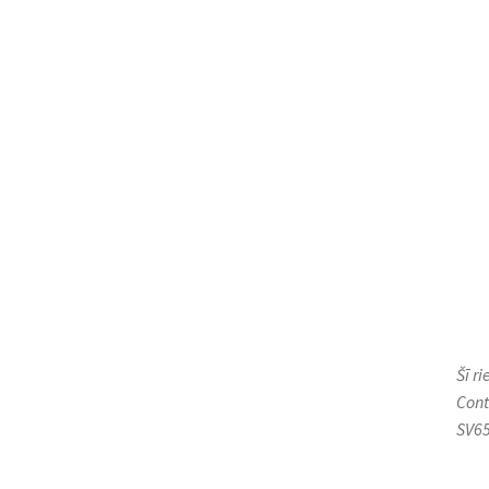
Šī r
Cont
SV65