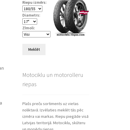
Riepu izmērs:
Diametrs:
Zīmoli:
Meklēt
an
Motociklu un motorolleru
riepas
ša
Plašs preču sortiments uz vietas
noliktavā. Izvēlaties meklēt tās pēc
izmēra vai markas. Riepu piegāde visā
Latvijas teritorijā. Motociklu, skūteru
un mopēda riepas.