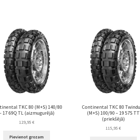
tinental TKC 80 (M+S) 140/80
Continental TKC 80 Twind
– 17 69Q TL (aizmugurējā)
(M+S) 100/90 – 19 57S TT
(priekšējā)
129,95
€
115,95
€
Pievienot grozam