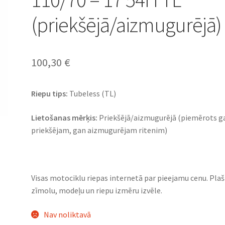
(priekšējā/aizmugurējā)
100,30
€
Riepu tips:
Tubeless (TL)
Lietošanas mērķis:
Priekšējā/aizmugurējā (piemērots g
priekšējam, gan aizmugurējam ritenim)
Visas motociklu riepas internetā par pieejamu cenu. Pla
zīmolu, modeļu un riepu izmēru izvēle.
Nav noliktavā