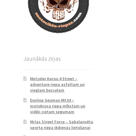
Jaunākās ziņas
Metzeler Karoo 4 Street –
adventure riepa asfaltam un
vieglam bezceļam
Dunlop Geomax MX34 –
motokrosa riepa mīkstam un
vidēji cietam segumam
Mitas Street Force – Sabalansēta
sporta riepa ikdienas lietošanai