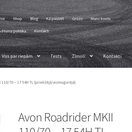
me
Shop
Blog
Kā pasūtīt
Grozs
Mans konts
vātuma politika
Kontakti
Viss par riepām
Tests
Zīmoli
Kontakti
 110/70 – 17 54H TL (priekšējā/aizmugurējā)
Avon Roadrider MKII
110/70 – 17 54H TL