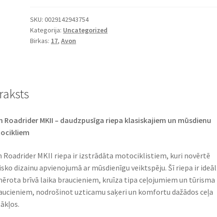
SKU:
0029142943754
Kategorija:
Uncategorized
Birkas:
17
,
Avon
raksts
 Roadrider MKII – daudzpusīga riepa klasiskajiem un mūsdienu
cikliem​
 Roadrider MKII riepa ir izstrādāta motociklistiem, kuri novērtē
isko dizainu apvienojumā ar mūsdienīgu veiktspēju. Šī riepa ir ideāl
ērota brīvā laika braucieniem, kruīza tipa ceļojumiem un tūrisma
aucieniem, nodrošinot uzticamu saķeri un komfortu dažādos ceļa
ākļos.​