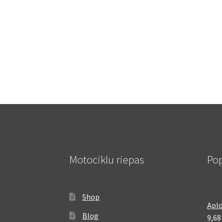
Motociklu riepas
Pop
Shop
Aplo
Blog
9,6