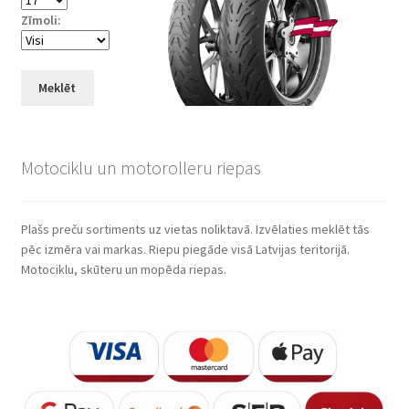
Zīmoli:
Meklēt
Motociklu un motorolleru riepas
Plašs preču sortiments uz vietas noliktavā. Izvēlaties meklēt tās
pēc izmēra vai markas. Riepu piegāde visā Latvijas teritorijā.
Motociklu, skūteru un mopēda riepas.