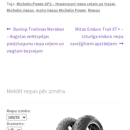
Tags:
Michelin Power GP2 – Hypersport riepa ceļam un trasei
,
Michelin riepas
,
moto riepas Michelin Power
,
Riepas
Ziņu
Previous
Next
Dunlop Trailmax Meridian
Mitas Enduro Trail XT+ –
post:
post:
– Augstas veiktspējas
Izturīga enduro riepa
izvēlne
piedzīvojumu riepa ceļiem un
sarežģītiem apstākļiem
vieglam bezceļam
Meklēt riepas pēc izmēra
Riepu izmērs:
Diametrs: