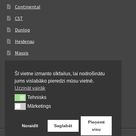
Continental
CST
Dunlop
Heidenau
Maxxis
Metzeler
Šī vietne izmanto sīkfailus, lai nodrošinātu
Michelin
jums vislabāko pieredzi mūsu vietnē.
Mitas
Uzzināt vairāk
Tehnisks
Tehnisks
Pirelli
Mārketings
Mārketings
Shinko
Pieņemt
Noraidīt
Saglabāt
visu