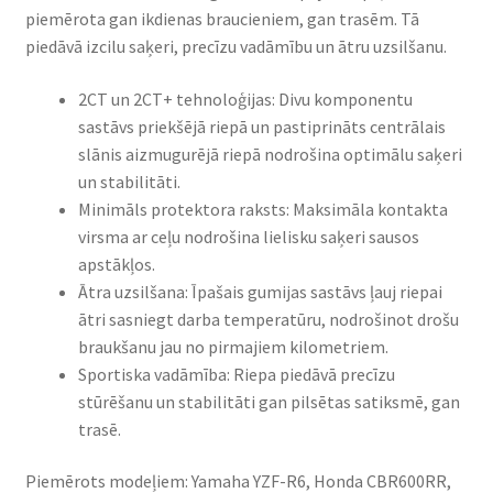
piemērota gan ikdienas braucieniem, gan trasēm. Tā
piedāvā izcilu saķeri, precīzu vadāmību un ātru uzsilšanu.
2CT un 2CT+ tehnoloģijas: Divu komponentu
sastāvs priekšējā riepā un pastiprināts centrālais
slānis aizmugurējā riepā nodrošina optimālu saķeri
un stabilitāti.
Minimāls protektora raksts: Maksimāla kontakta
virsma ar ceļu nodrošina lielisku saķeri sausos
apstākļos.
Ātra uzsilšana: Īpašais gumijas sastāvs ļauj riepai
ātri sasniegt darba temperatūru, nodrošinot drošu
braukšanu jau no pirmajiem kilometriem.
Sportiska vadāmība: Riepa piedāvā precīzu
stūrēšanu un stabilitāti gan pilsētas satiksmē, gan
trasē.
Piemērots modeļiem: Yamaha YZF-R6, Honda CBR600RR,