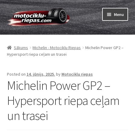
Skip
Skip
Menu
to
to
navigation
content
Expand
Riepas
child
Sākums
Michelin - Motociklu Riepas
Michelin Power GP2 –
menu
Expand
Kameras
Hypersport riepa ceļam un trasei
child
menu
Pasūtīt
Posted on
14. jūnijs, 2025.
by
Motociklu riepas
Michelin Power GP2 –
Expand
Viss par riepām
child
Hypersport riepa ceļam
menu
Tests
un trasei
Expand
Zīmoli
child
menu
Kontakti