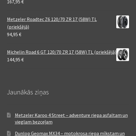
167,95
€
Metzeler Roadtec Z6 120/70 ZR 17 (58W) TL
(priekšējā)
94,95
€
Michelin Road 6 GT 120/70 ZR 17 (58W) TL (priekšējā)
144,95
€
Jaunākās ziņas
Metzeler Karoo 4 Street – adventure riepa asfaltam un
vieglam bezceļam
Dunlop Geomax MX34 – motokrosa riepa mīkstam un