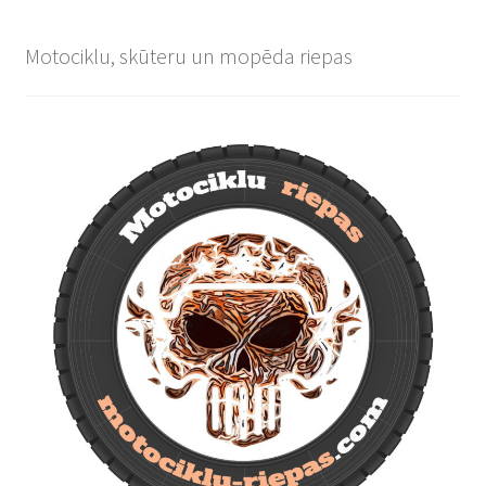
Motociklu, skūteru un mopēda riepas