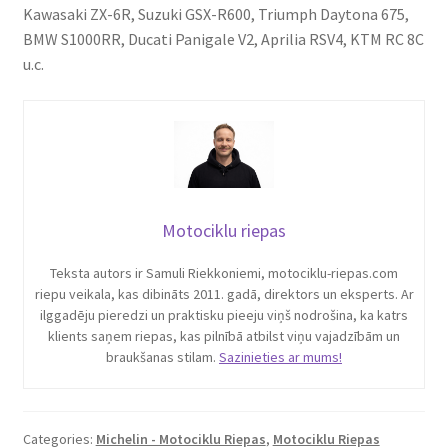
Kawasaki ZX-6R, Suzuki GSX-R600, Triumph Daytona 675,
BMW S1000RR, Ducati Panigale V2, Aprilia RSV4, KTM RC 8C
u.c.
Motociklu riepas
Teksta autors ir Samuli Riekkoniemi, motociklu-riepas.com
riepu veikala, kas dibināts 2011. gadā, direktors un eksperts. Ar
ilggadēju pieredzi un praktisku pieeju viņš nodrošina, ka katrs
klients saņem riepas, kas pilnībā atbilst viņu vajadzībām un
braukšanas stilam.
Sazinieties ar mums!
Categories:
Michelin - Motociklu Riepas
,
Motociklu Riepas