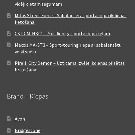
vidēji cietam segumam
Mitas Street Force – Sabalansēta sporta riepa ikdienas
lietošanai
CST CM-NK01 – Mūsdienīga sporta riepa ceļam
Maxxis MA-ST3 – Sport-touring riepa ar sabalansētu
veiktspēju
Pirelli City Demon – Uzticama izvēle ikdienas pilsētas
braukšanai
Brand – Riepas
Avon
Bridgestone