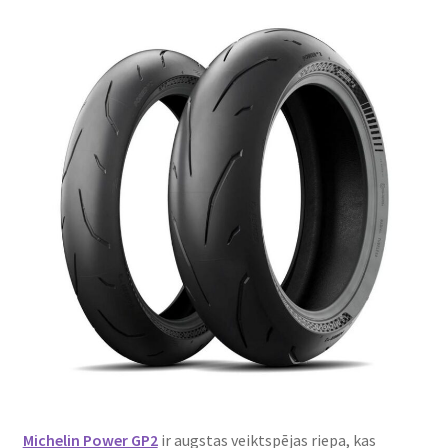
Michelin Power GP2
ir augstas veiktspējas riepa, kas