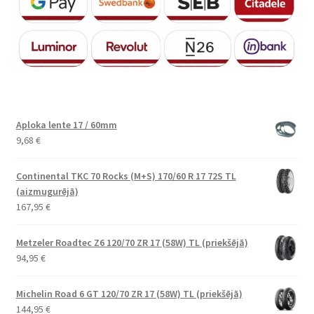
Aploka lente 17 / 60mm
9,68
€
Continental TKC 70 Rocks (M+S) 170/60 R 17 72S TL
(aizmugurējā)
167,95
€
Metzeler Roadtec Z6 120/70 ZR 17 (58W) TL (priekšējā)
94,95
€
Michelin Road 6 GT 120/70 ZR 17 (58W) TL (priekšējā)
144,95
€