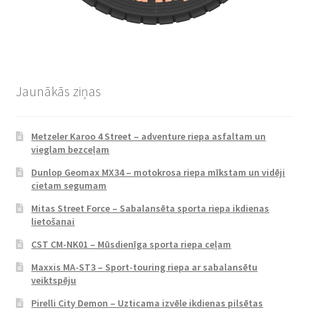
Jaunākās ziņas
Metzeler Karoo 4 Street – adventure riepa asfaltam un
vieglam bezceļam
Dunlop Geomax MX34 – motokrosa riepa mīkstam un vidēji
cietam segumam
Mitas Street Force – Sabalansēta sporta riepa ikdienas
lietošanai
CST CM-NK01 – Mūsdienīga sporta riepa ceļam
Maxxis MA-ST3 – Sport-touring riepa ar sabalansētu
veiktspēju
Pirelli City Demon – Uzticama izvēle ikdienas pilsētas