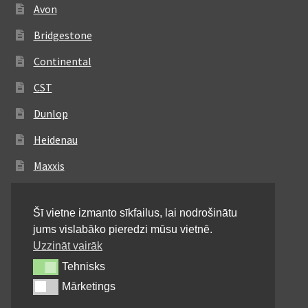
Avon
Bridgestone
Continental
CST
Dunlop
Heidenau
Maxxis
Metzeler
Šī vietne izmanto sīkfailus, lai nodrošinātu
Michelin
jums vislabāko pieredzi mūsu vietnē.
Mitas
Uzzināt vairāk
Tehnisks
Tehnisks
Pirelli
Mārketings
Mārketings
Shinko