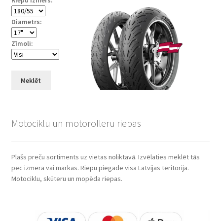
Riepu izmērs:
Diametrs:
Zīmoli:
Meklēt
Motociklu un motorolleru riepas
Plašs preču sortiments uz vietas noliktavā. Izvēlaties meklēt tās
pēc izmēra vai markas. Riepu piegāde visā Latvijas teritorijā.
Motociklu, skūteru un mopēda riepas.