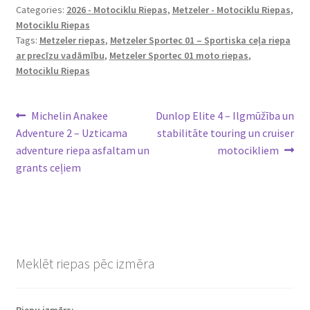
Categories:
2026 - Motociklu Riepas
,
Metzeler - Motociklu Riepas
,
Motociklu Riepas
Tags:
Metzeler riepas
,
Metzeler Sportec 01 – Sportiska ceļa riepa
ar precīzu vadāmību
,
Metzeler Sportec 01 moto riepas
,
Motociklu Riepas
Ziņu
Previous
Next
Michelin Anakee
Dunlop Elite 4 – Ilgmūžība un
post:
post:
Adventure 2 – Uzticama
stabilitāte touring un cruiser
izvēlne
adventure riepa asfaltam un
motocikliem
grants ceļiem
Meklēt riepas pēc izmēra