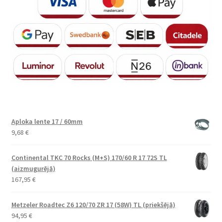
Aploka lente 17 / 60mm
9,68
€
Continental TKC 70 Rocks (M+S) 170/60 R 17 72S TL
(aizmugurējā)
167,95
€
Metzeler Roadtec Z6 120/70 ZR 17 (58W) TL (priekšējā)
94,95
€