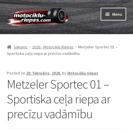
Skip
Skip
Menu
to
to
navigation
content
Expand
Riepas
child
Sākums
2026 - Motociklu Riepas
Metzeler Sportec 01 –
menu
Expand
Kameras
Sportiska ceļa riepa ar precīzu vadāmību
child
menu
Pasūtīt
Posted on
20. februāris, 2026.
by
Motociklu riepas
Metzeler Sportec 01 –
Expand
Viss par riepām
child
Sportiska ceļa riepa ar
menu
Tests
precīzu vadāmību
Expand
Zīmoli
child
menu
Kontakti