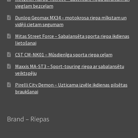
vieglam bezceļam
Dunlop Geomax MX34 – motokrosa riepa mīkstam un
vidēji cietam segumam
Mitas Street Force – Sabalansēta sporta riepa ikdienas
lietošanai
CST CM-NK01 – Mūsdienīga sporta riepa ceļam
Maxxis MA-ST3 – Sport-touring riepa ar sabalansētu
veiktspēju
Pirelli City Demon – Uzticama izvēle ikdienas pilsētas
braukšanai
Brand – Riepas