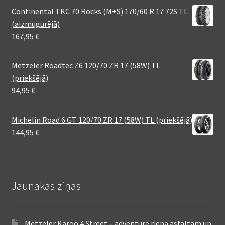
Continental TKC 70 Rocks (M+S) 170/60 R 17 72S TL
(aizmugurējā)
167,95
€
Metzeler Roadtec Z6 120/70 ZR 17 (58W) TL
(priekšējā)
94,95
€
Michelin Road 6 GT 120/70 ZR 17 (58W) TL (priekšējā)
144,95
€
Jaunākās ziņas
Metzeler Karoo 4 Street – adventure riepa asfaltam un