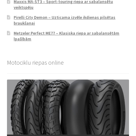
Maxxis MA-ST3 – Sport-touring riepa ar sabalansētu
veiktspēju
Pirelli City Demon – Uzticama izvēle ikdienas pilsētas
braukšanai
Metzeler Perfect ME77 – Klasiska riepa ar sabalansētām
īpašībām
Motociklu riepas online