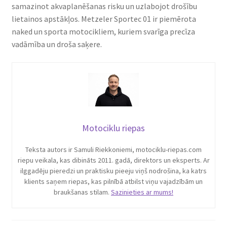
samazinot akvaplanēšanas risku un uzlabojot drošību
lietainos apstākļos. Metzeler Sportec 01 ir piemērota
naked un sporta motocikliem, kuriem svarīga precīza
vadāmība un droša saķere.
Motociklu riepas
Teksta autors ir Samuli Riekkoniemi, motociklu-riepas.com
riepu veikala, kas dibināts 2011. gadā, direktors un eksperts. Ar
ilggadēju pieredzi un praktisku pieeju viņš nodrošina, ka katrs
klients saņem riepas, kas pilnībā atbilst viņu vajadzībām un
braukšanas stilam.
Sazinieties ar mums!