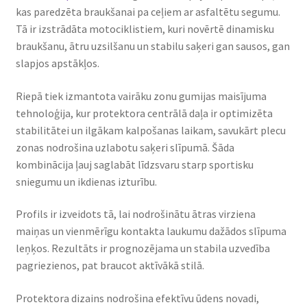
kas paredzēta braukšanai pa ceļiem ar asfaltētu segumu.
Tā ir izstrādāta motociklistiem, kuri novērtē dinamisku
braukšanu, ātru uzsilšanu un stabilu saķeri gan sausos, gan
slapjos apstākļos.
Riepā tiek izmantota vairāku zonu gumijas maisījuma
tehnoloģija, kur protektora centrālā daļa ir optimizēta
stabilitātei un ilgākam kalpošanas laikam, savukārt plecu
zonas nodrošina uzlabotu saķeri slīpumā. Šāda
kombinācija ļauj saglabāt līdzsvaru starp sportisku
sniegumu un ikdienas izturību.
Profils ir izveidots tā, lai nodrošinātu ātras virziena
maiņas un vienmērīgu kontakta laukumu dažādos slīpuma
leņķos. Rezultāts ir prognozējama un stabila uzvedība
pagriezienos, pat braucot aktīvākā stilā.
Protektora dizains nodrošina efektīvu ūdens novadi,