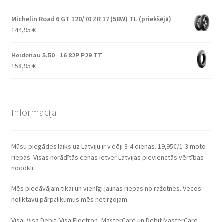
Michelin Road 6 GT 120/70 ZR 17 (58W) TL (priekšējā)
144,95
€
Heidenau 5.50 - 16 82P P29 TT
158,95
€
Informācija
Mūsu piegādes laiks uz Latviju ir vidēji 3-4 dienas. 19,95€/1-3 moto
riepas. Visas norādītās cenas ietver Latvijas pievienotās vērtības
nodokli.
Mēs piedāvājam tikai un vienīgi jaunas riepas no ražotnes. Vecos
noliktavu pārpalikumus mēs netirgojam.
Visa, Visa Debit, Visa Electron, MasterCard un Debit MasterCard