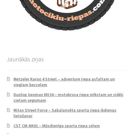
Jaunākās ziņas
Metzeler Karoo 4 Street – adventure riepa asfaltam un
vieglam bezceļam
Dunlop Geomax MX34 – motokrosa riepa mīkstam un vidēji
cietam segumam
Mitas Street Force – Sabalansēta sporta riepa ikdienas
lietošanai
CST CM-NK01 – Mūsdienīga sporta riepa ceļam