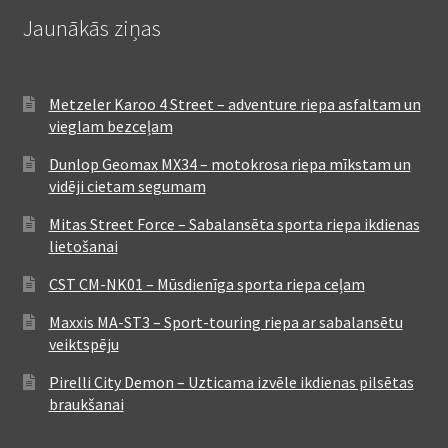
Jaunākās ziņas
Metzeler Karoo 4 Street – adventure riepa asfaltam un
vieglam bezceļam
Dunlop Geomax MX34 – motokrosa riepa mīkstam un
vidēji cietam segumam
Mitas Street Force – Sabalansēta sporta riepa ikdienas
lietošanai
CST CM-NK01 – Mūsdienīga sporta riepa ceļam
Maxxis MA-ST3 – Sport-touring riepa ar sabalansētu
veiktspēju
Pirelli City Demon – Uzticama izvēle ikdienas pilsētas
braukšanai