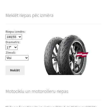
Meklēt riepas pēc izmēra
Riepu izmērs:
Diametrs:
Zīmoli:
Meklēt
Motociklu un motorolleru riepas