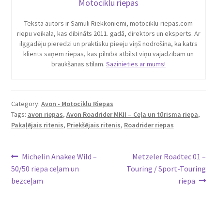
Motociklu riepas
Teksta autors ir Samuli Riekkoniemi, motociklu-riepas.com
riepu veikala, kas dibināts 2011. gadā, direktors un eksperts. Ar
ilggadēju pieredzi un praktisku pieeju viņš nodrošina, ka katrs
klients saņem riepas, kas pilnībā atbilst viņu vajadzībām un
braukšanas stilam.
Sazinieties ar mums!
Category:
Avon - Motociklu Riepas
Tags:
avon riepas
,
Avon Roadrider MKII – Ceļa un tūrisma riepa
,
Pakaļējais ritenis
,
Priekšējais ritenis
,
Roadrider riepas
Ziņu
Previous
Next
Michelin Anakee Wild –
Metzeler Roadtec 01 –
post:
post:
50/50 riepa ceļam un
Touring / Sport-Touring
izvēlne
bezceļam
riepa