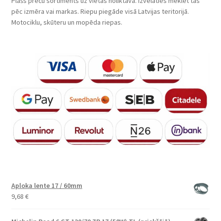
Plašs preču sortiments uz vietas noliktavā. Izvēlaties meklēt tās
pēc izmēra vai markas. Riepu piegāde visā Latvijas teritorijā.
Motociklu, skūteru un mopēda riepas.
Aploka lente 17 / 60mm
9,68
€