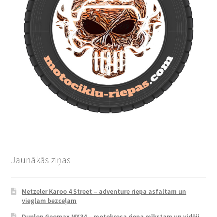
Jaunākās ziņas
Metzeler Karoo 4 Street – adventure riepa asfaltam un
vieglam bezceļam
Dunlop Geomax MX34 – motokrosa riepa mīkstam un vidēji