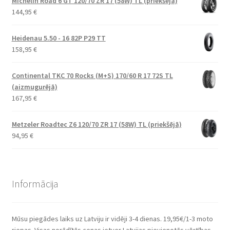
Michelin Road 6 GT 120/70 ZR 17 (58W) TL (priekšējā)
144,95
€
Heidenau 5.50 - 16 82P P29 TT
158,95
€
Continental TKC 70 Rocks (M+S) 170/60 R 17 72S TL
(aizmugurējā)
167,95
€
Metzeler Roadtec Z6 120/70 ZR 17 (58W) TL (priekšējā)
94,95
€
Informācija
Mūsu piegādes laiks uz Latviju ir vidēji 3-4 dienas. 19,95€/1-3 moto
riepas. Visas norādītās cenas ietver Latvijas pievienotās vērtības