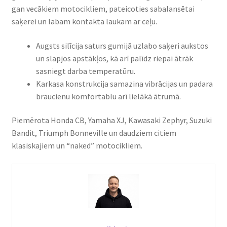
gan vecākiem motocikliem, pateicoties sabalansētai
saķerei un labam kontakta laukam ar ceļu.
Augsts silīcija saturs gumijā uzlabo saķeri aukstos
un slapjos apstākļos, kā arī palīdz riepai ātrāk
sasniegt darba temperatūru.
Karkasa konstrukcija samazina vibrācijas un padara
braucienu komfortablu arī lielākā ātrumā.
Piemērota Honda CB, Yamaha XJ, Kawasaki Zephyr, Suzuki
Bandit, Triumph Bonneville un daudziem citiem
klasiskajiem un “naked” motocikliem.