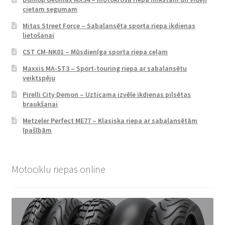
cietam segumam
Mitas Street Force – Sabalansēta sporta riepa ikdienas
lietošanai
CST CM-NK01 – Mūsdienīga sporta riepa ceļam
Maxxis MA-ST3 – Sport-touring riepa ar sabalansētu
veiktspēju
Pirelli City Demon – Uzticama izvēle ikdienas pilsētas
braukšanai
Metzeler Perfect ME77 – Klasiska riepa ar sabalansētām
īpašībām
Motociklu riepas online