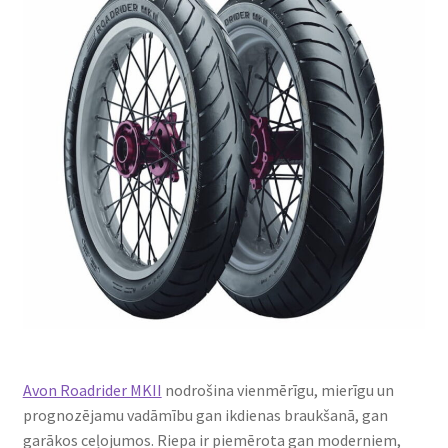
Avon Roadrider MKII
nodrošina vienmērīgu, mierīgu un
prognozējamu vadāmību gan ikdienas braukšanā, gan
garākos ceļojumos. Riepa ir piemērota gan moderniem,