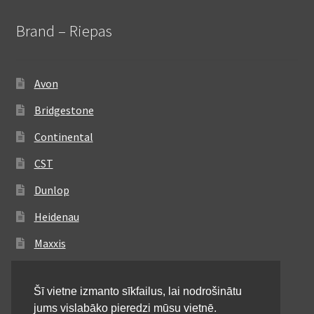
Brand – Riepas
Avon
Bridgestone
Continental
CST
Dunlop
Heidenau
Maxxis
Metzeler
Šī vietne izmanto sīkfailus, lai nodrošinātu
Michelin
jums vislabāko pieredzi mūsu vietnē.