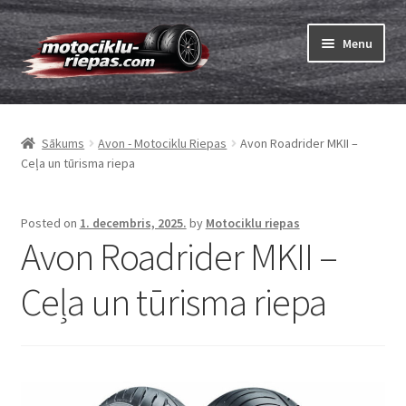
Skip
Skip
Menu
to
to
navigation
content
Expand
Riepas
child
Sākums
Avon - Motociklu Riepas
Avon Roadrider MKII –
menu
Expand
Kameras
Ceļa un tūrisma riepa
child
menu
Pasūtīt
Posted on
1. decembris, 2025.
by
Motociklu riepas
Avon Roadrider MKII –
Expand
Viss par riepām
child
Ceļa un tūrisma riepa
menu
Tests
Expand
Zīmoli
child
menu
Kontakti